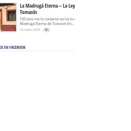
La Madrugá Eterna – La Leyenda De
Tomasín
10Como me lo contaron así os lo cuento… La
Madrugá Eterna de Tomasín En...
10 marzo 2026
0
OS EN FACEBOOK
en Sevilla | Electricista autorizado en Sevilla |
ontra incendios en Sevilla:
3M Instalaciones.