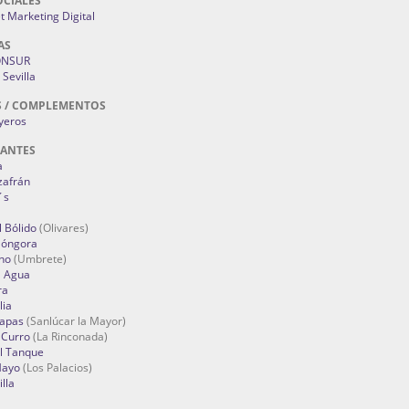
OCIALES
 Marketing Digital
AS
ONSUR
Sevilla
S / COMPLEMENTOS
oyeros
RANTES
a
zafrán
´s
 Bólido
(Olivares)
Góngora
no
(Umbrete)
l Agua
ra
lia
Tapas
(Sanlúcar la Mayor)
 Curro
(La Rinconada)
el Tanque
Mayo
(Los Palacios)
lla