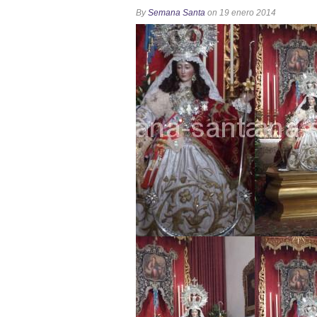
Solemne y devoto Besamanos e
By
Semana Santa
on 19 enero 2014
Función Principal de Instituto 
Besapié y Besamano en la Qui
Gitanos: Besamanos del Señor 
Besamanos del Señor de la Divi