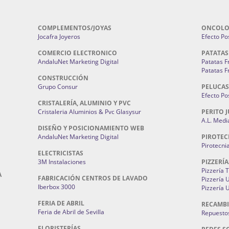
COMPLEMENTOS/JOYAS
ONCOLO
Jocafra Joyeros
Efecto Pos
COMERCIO ELECTRONICO
PATATAS
AndaluNet Marketing Digital
Patatas F
Patatas F
CONSTRUCCIÓN
Grupo Consur
PELUCAS
Efecto Pos
CRISTALERÍA, ALUMINIO Y PVC
Cristaleria Aluminios & Pvc Glasysur
PERITO J
A.L. Medi
DISEÑO Y POSICIONAMIENTO WEB
AndaluNet Marketing Digital
PIROTEC
Pirotecni
ELECTRICISTAS
3M Instalaciones
PIZZERÍA
Pizzería 
A
FABRICACIÓN CENTROS DE LAVADO
Pizzería
Iberbox 3000
Pizzería 
FERIA DE ABRIL
RECAMBI
Feria de Abril de Sevilla
Repuestos
FLORISTERÍAS