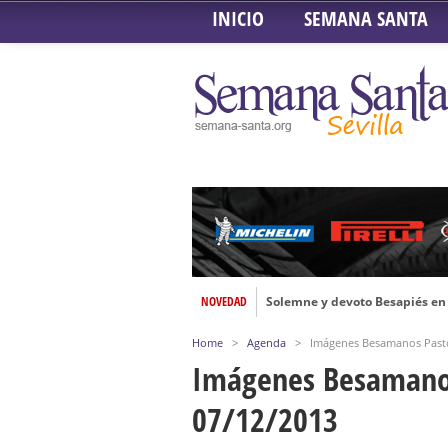
INICIO
SEMANA SANTA
NOVEDAD
Solemne y devoto Besapiés en 
Misa Solemne en honor a Nues
Home
>
Agenda
>
Imágenes Besamanos Pastor
Solemne Triduo a la Virgen de
Imágenes Besamanos
Función de la Anunciación del
07/12/2013
Besamanos al Señor del Gran P