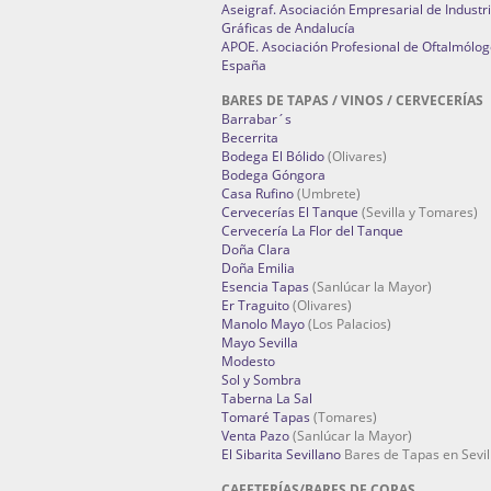
Aseigraf. Asociación Empresarial de Industr
Gráficas de Andalucía
APOE. Asociación Profesional de Oftalmólog
España
BARES DE TAPAS / VINOS / CERVECERÍAS
Barrabar´s
Becerrita
Bodega El Bólido
(Olivares)
Bodega Góngora
Casa Rufino
(Umbrete)
Cervecerías El Tanque
(Sevilla y Tomares)
Cervecería La Flor del Tanque
Doña Clara
Doña Emilia
Esencia Tapas
(Sanlúcar la Mayor)
Er Traguito
(Olivares)
Manolo Mayo
(Los Palacios)
Mayo Sevilla
Modesto
Sol y Sombra
Taberna La Sal
Tomaré Tapas
(Tomares)
Venta Pazo
(Sanlúcar la Mayor)
El Sibarita Sevillano
Bares de Tapas en Sevil
CAFETERÍAS/BARES DE COPAS