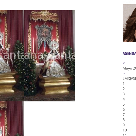
n honor de María Santísima en su Soledad – San Lorenzo
a la Virgen del Valle
nta Angustia
de la Salud
na Misericordia, Vía Crucis y Traslado – Siete Palabras
AGENDA
<
Mayo 2
>
L
M
X
J
V
S
1
2
3
4
5
6
7
8
9
10
11