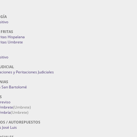
GÍA
itivo
 FRITAS
ritas Hispalana
ritas Umbrete
itivo
UDICIAL
aciones y Peritaciones Judiciales
NIAS
a San Bartolomé
S
Treviso
 Umbrete
(Umbrete)
Umbría
(Umbrete)
OS / AUTOREPUESTOS
 José Luis