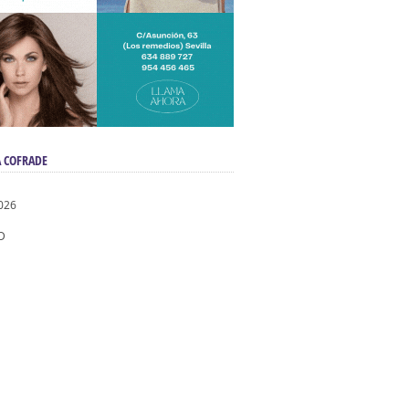
 COFRADE
026
D