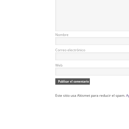
Nombre
Correo electrónico
Web
Este sitio usa Akismet para reducir el spam.
A
Confección Túnicas Y Antifaces De Naza
Santa:
La Casa del Nazareno.