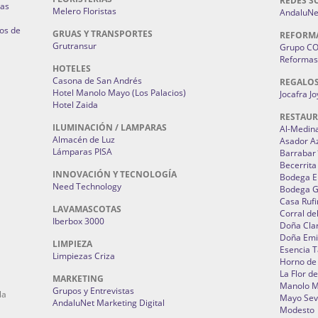
REDES S
ias
Melero Floristas
AndaluNet
os de
GRUAS Y TRANSPORTES
REFORM
Grutransur
Grupo C
Reformas 
HOTELES
Casona de San Andrés
REGALO
Hotel Manolo Mayo (Los Palacios)
Jocafra J
Hotel Zaida
RESTAU
ILUMINACIÓN / LAMPARAS
Al-Medin
Almacén de Luz
Asador A
Lámparas PISA
Barrabar
Becerrita
INNOVACIÓN Y TECNOLOGÍA
Bodega El
Need Technology
Bodega 
Casa Rufi
LAVAMASCOTAS
Corral de
Iberbox 3000
Doña Cla
Doña Emi
LIMPIEZA
Esencia 
Limpiezas Criza
Horno de
La Flor d
MARKETING
Manolo 
Grupos y Entrevistas
la
Mayo Sevi
AndaluNet Marketing Digital
Modesto