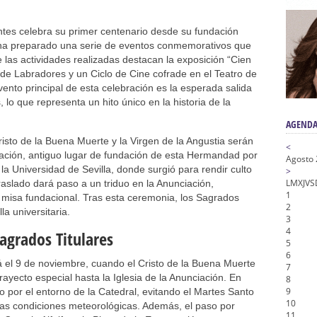
n honor de María Santísima en su Soledad – San Lorenzo
a la Virgen del Valle
tes celebra su primer centenario desde su fundación
nta Angustia
 ha preparado una serie de eventos conmemorativos que
e las actividades realizadas destacan la exposición “Cien
de la Salud
de Labradores y un Ciclo de Cine cofrade en el Teatro de
na Misericordia, Vía Crucis y Traslado – Siete Palabras
ento principal de esta celebración es la esperada salida
 lo que representa un hito único en la historia de la
AGENDA
isto de la Buena Muerte y la Virgen de la Angustia serán
<
ciación, antiguo lugar de fundación de esta Hermandad por
Agosto
 la Universidad de Sevilla, donde surgió para rendir culto
>
L
M
X
J
V
S
traslado dará paso a un triduo en la Anunciación,
1
misa fundacional. Tras esta ceremonia, los Sagrados
2
la universitaria.
3
4
Sagrados Titulares
5
6
á el 9 de noviembre, cuando el Cristo de la Buena Muerte
7
trayecto especial hasta la Iglesia de la Anunciación. En
8
9
so por el entorno de la Catedral, evitando el Martes Santo
10
las condiciones meteorológicas. Además, el paso por
11