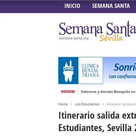
INICIO
SEMANA SANTA
Solemne y devoto Besapiés en 
NOVEDAD
Misa Solemne en honor a Nues
Home
>
Los Estudiantes
>
Itinerario salida e
Solemne Triduo a la Virgen de
Itinerario salida ex
Función de la Anunciación del
Estudiantes, Sevilla
Besamanos al Señor del Gran P