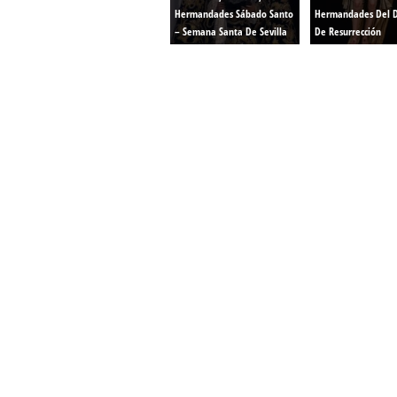
Hermandades Sábado Santo
Hermandades Del 
– Semana Santa De Sevilla
De Resurrección
Confección Túnicas Y Antifaces De Naza
Santa:
La Casa del Nazareno.
Diseño Páginas Web Sevilla | Creación T
AndaluNet
Curso de Quiromasaje Sevilla | Curso de Re
Drenaje Linfático Sevilla | Curso básico de Ho
Cursos de Quiromasaje Sevilla | Cursos
escuela de naturismo.
Cursos de Naturopatia en Sevilla – E
presencial de naturopatía – Dónde estudiar Nat
Academia En Sevilla Especializada En C
Bach
: Hufeland, escuela de naturismo.
Escuela Naturismo Sevilla | Medicina Natu
Sevilla
: Hufeland, escuela de naturismo.
Fabricación de Alta Joyería en Sevilla | Talle
reparación de joyas Sevilla:
Jocafra Joyeros.