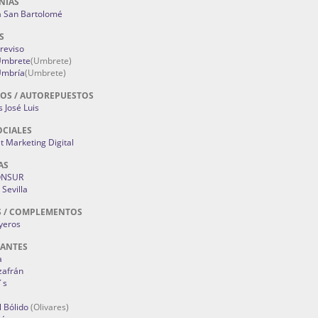
NIAS
a San Bartolomé
S
Treviso
 Umbrete
(Umbrete)
Umbría
(Umbrete)
OS / AUTOREPUESTOS
 José Luis
OCIALES
 Marketing Digital
AS
ONSUR
Sevilla
S / COMPLEMENTOS
oyeros
RANTES
a
zafrán
´s
 Bólido
(Olivares)