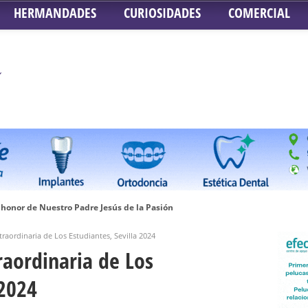
HERMANDADES
CURIOSIDADES
COMERCIAL
honor de Nuestro Padre Jesús de la Pasión
tra Señora de Gracia y Esperanza – San Roque
xtraordinaria de Los Estudiantes, Sevilla 2024
 la Concepción – Hermandad del Silencio
traordinaria de Los
 Señor ante el paso de Nuestra Señora de la Encarnación Coronada – Herma
 2024
oder de Sevilla