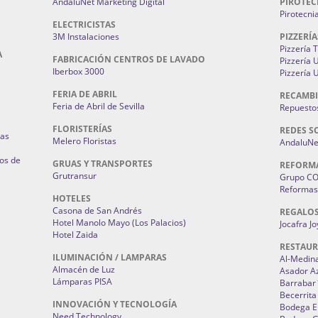
AndaluNet Marketing Digital
PIROTEC
Pirotecni
ELECTRICISTAS
3M Instalaciones
PIZZERÍA
Pizzería 
A
FABRICACIÓN CENTROS DE LAVADO
Pizzería
Iberbox 3000
Pizzería 
FERIA DE ABRIL
RECAMBI
Feria de Abril de Sevilla
Repuestos
FLORISTERÍAS
REDES S
ias
Melero Floristas
AndaluNet
os de
GRUAS Y TRANSPORTES
REFORM
Grutransur
Grupo C
Reformas 
HOTELES
Casona de San Andrés
REGALO
Hotel Manolo Mayo (Los Palacios)
Jocafra J
Hotel Zaida
RESTAU
ILUMINACIÓN / LAMPARAS
Al-Medin
Almacén de Luz
Asador A
Lámparas PISA
Barrabar
Becerrita
INNOVACIÓN Y TECNOLOGÍA
Bodega El
Need Technology