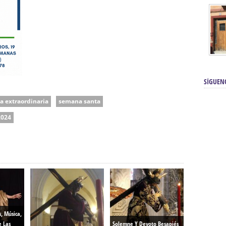
SÍGUEN
da extraordinaria
semana santa
2024
s, Música,
e Las
Solemne Y Devoto Besapiés