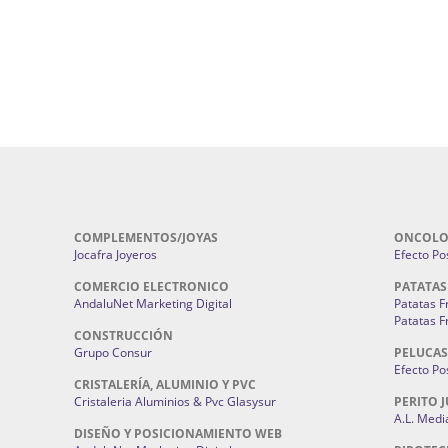
Pirotecnias En Sevilla | Pirotecnia Sevi
| Fabricación centros de lavado de
Sevilla:
Pirotecnia San Bartolomé.
ches | Autolavados | Lavamascotas:
Complementos De Novia Sevilla | Ma
Complementos De Novia En Sevilla:
Bordado
 | Chatarrerías Sevilla:
Chatarreria
Instalaciones Eléctricas Sevilla | 
Instalaciones.
COMPLEMENTOS/JOYAS
ONCOLO
Jocafra Joyeros
Efecto Pos
COMERCIO ELECTRONICO
PATATAS
AndaluNet Marketing Digital
Patatas F
Patatas F
CONSTRUCCIÓN
Grupo Consur
PELUCAS
Efecto Pos
CRISTALERÍA, ALUMINIO Y PVC
Cristaleria Aluminios & Pvc Glasysur
PERITO J
A.L. Medi
DISEÑO Y POSICIONAMIENTO WEB