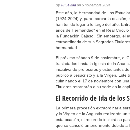
Solemne y devoto Besamanos e
By
Tu Sevilla
on 5 noviembre 2024
Función Principal de Instituto 
Este año, la Hermandad de Los Estudian
Besapié y Besamano en la Qui
(1924-2024) y, para marcar la ocasión,
han tenido lugar a lo largo del año. Entr
Gitanos: Besamanos del Señor 
años de Hermandad” en el Real Círculo 
Besamanos del Señor de la Divi
la Fundación Cajasol. Sin embargo, el ev
extraordinaria de sus Sagrados Titulares,
hermandad.
El próximo sábado 9 de noviembre, el Cr
trasladados hasta la Iglesia de la Anun
iniciativa de profesores y estudiantes de
público a Jesucristo y a la Virgen. Este 
culminando el 17 de noviembre con una 
Titulares retornarán a su sede en la capil
El Recorrido de Ida de los 
La primera procesión extraordinaria ser
y la Virgen de la Angustia realizarán un 
esta ocasión, el recorrido incluirá su pa
que se canceló anteriormente debido a 