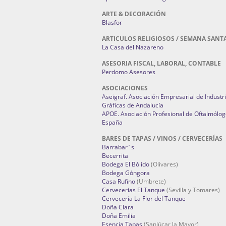
ARTE & DECORACIÓN
Blasfor
ARTICULOS RELIGIOSOS / SEMANA SANT
La Casa del Nazareno
ASESORIA FISCAL, LABORAL, CONTABLE
Perdomo Asesores
ASOCIACIONES
Aseigraf. Asociación Empresarial de Industr
Gráficas de Andalucía
APOE. Asociación Profesional de Oftalmólog
España
BARES DE TAPAS / VINOS / CERVECERÍAS
Barrabar´s
Becerrita
Bodega El Bólido
(Olivares)
Bodega Góngora
Casa Rufino
(Umbrete)
Cervecerías El Tanque
(Sevilla y Tomares)
Cervecería La Flor del Tanque
Doña Clara
Doña Emilia
Esencia Tapas
(Sanlúcar la Mayor)