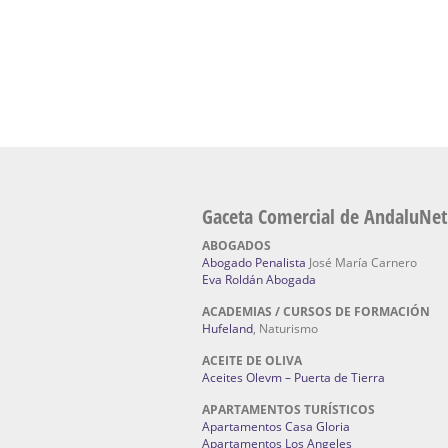
Fabricante máquinas de lavado de coches 
coches | Instaladores boxes de lavado de co
IBERBOX 3000.
Chatarrerías | Chatarras, Metales, Residuos
El Pino
Gaceta Comercial de AndaluNet
ABOGADOS
Abogado Penalista
José María Carnero
Eva Roldán Abogada
ACADEMIAS / CURSOS DE FORMACIÓN
Hufeland
, Naturismo
ACEITE DE OLIVA
Aceites Olevm – Puerta de Tierra
APARTAMENTOS TURÍSTICOS
Apartamentos Casa Gloria
Apartamentos Los Angeles