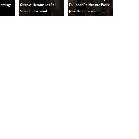
Domingo
Gitanos: Besamanos Del
En Honor De Nuestro Padre
Señor De La Salud
Jesús De La Pasión
renos | Tienda Cofrade | Semana
Averías eléctricas Sevilla | Electricista 
Electricista urgente en Sevilla | Protección c
iendas Online | Posicionamiento:
Chimeneas En Sevilla | Estufas En Sevill
Comprar Neumáticos Baratos Usados, 
flexología Podal Sevilla | Curso de
En Sevilla:
Hipergoma
meopatía:
Hufeland
Tienda de muebles de cocina en el Aljar
 de Acupuntura Sevilla:
Hufeland,
Sevilla | Venta de cocinas en Sanlúcar la Ma
Posicionamiento En Buscadores Sevill
scuela de Naturopatía – Cursos
Posicionamiento Web Sevilla:
Posicionami
uropatía en Sevilla:
Hufeland.
Google.
ursos De Formación En Flores De
Agencia De Diseño De Páginas Web En S
Cohetes En Sevilla | Pirotecnia Sevilla | F
ral Sevilla | Terapias Alternativas
Pirotecnia San Bartolomé.
Cerramientos En Sevilla | Cercados Met
r alta joyería Sevilla | Fabricación y
Sevilla:
Cerramientos Gordo.