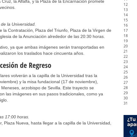
 Cruz, la Alfalfa, y la Plaza de la Encarnación promete
12
vecinos.
13
14
15
 de la Universidad.
16
la Contratación, Plaza del Triunfo, Plaza de la Virgen de
17
18
 Iglesia de la Anunciación alrededor de las 20:30 horas.
19
20
cativo, ya que ambas imágenes serán transportadas en
21
alizaron los traslados hace cincuenta años.
22
23
ocesión de Regreso
24
25
es volverán a la capilla de la Universidad tras la
26
noviembre) y la misa fundacional (17 de noviembre),
27
28
Meneses, arzobispo de Sevilla. Este trayecto se
29
con las imágenes en sus pasos tradicionales, como ya
30
iglo.
31
las 17:00 horas.
, Plaza Nueva, hasta llegar a la capilla de la Universidad,