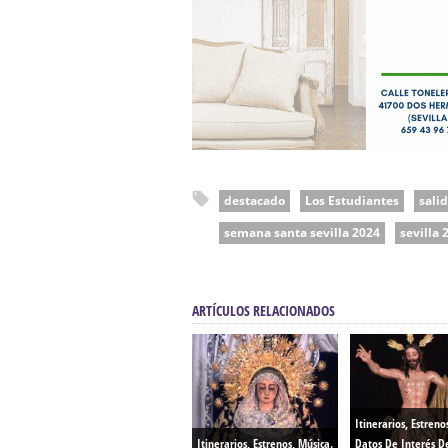
destacado
Los Estudiantes
sali
semana santa sevilla 2024
sevilla 
ARTÍCULOS RELACIONADOS
Itinerarios, Estreno
Itinerarios, Estrenos, Música.
Datos De Interés D