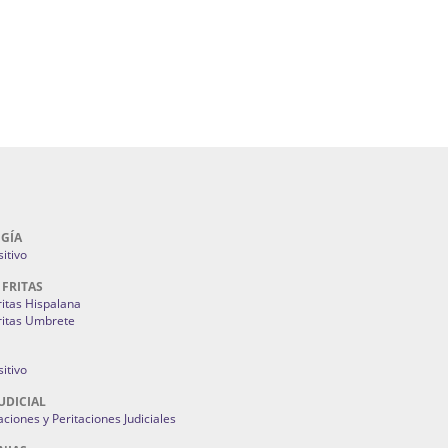
lla | Fuegos Artificiales En Sevilla | Petardos
ntones Y Mantillas Sevilla | Tiendas De
s Juan Foronda.
Como Ahorrar En Mi Factura De La Luz:
3M
GÍA
itivo
 FRITAS
ritas Hispalana
ritas Umbrete
itivo
UDICIAL
aciones y Peritaciones Judiciales