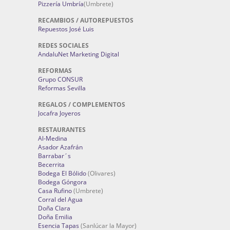
Pizzería Umbría
(Umbrete)
RECAMBIOS / AUTOREPUESTOS
Repuestos José Luis
REDES SOCIALES
AndaluNet Marketing Digital
REFORMAS
Grupo CONSUR
Reformas Sevilla
REGALOS / COMPLEMENTOS
Jocafra Joyeros
RESTAURANTES
Al-Medina
Asador Azafrán
Barrabar´s
Becerrita
Bodega El Bólido
(Olivares)
Bodega Góngora
Casa Rufino
(Umbrete)
Corral del Agua
Doña Clara
Doña Emilia
Esencia Tapas
(Sanlúcar la Mayor)