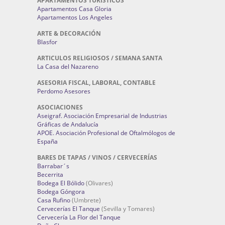
APARTAMENTOS TURÍSTICOS
Apartamentos Casa Gloria
Apartamentos Los Angeles
ARTE & DECORACIÓN
Blasfor
ARTICULOS RELIGIOSOS / SEMANA SANTA
La Casa del Nazareno
ASESORIA FISCAL, LABORAL, CONTABLE
Perdomo Asesores
ASOCIACIONES
Aseigraf. Asociación Empresarial de Industrias
Gráficas de Andalucía
APOE. Asociación Profesional de Oftalmólogos de
España
BARES DE TAPAS / VINOS / CERVECERÍAS
Barrabar´s
Becerrita
Bodega El Bólido
(Olivares)
Bodega Góngora
Casa Rufino
(Umbrete)
Cervecerías El Tanque
(Sevilla y Tomares)
Cervecería La Flor del Tanque