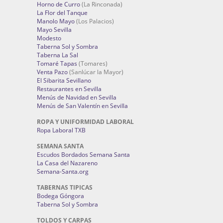
Horno de Curro
(La Rinconada)
La Flor del Tanque
Manolo Mayo
(Los Palacios)
Mayo Sevilla
Modesto
Taberna Sol y Sombra
Taberna La Sal
Tomaré Tapas
(Tomares)
Venta Pazo
(Sanlúcar la Mayor)
El Sibarita Sevillano
Restaurantes en Sevilla
Menús de Navidad en Sevilla
Menús de San Valentín en Sevilla
ROPA Y UNIFORMIDAD LABORAL
Ropa Laboral TXB
SEMANA SANTA
Escudos Bordados Semana Santa
La Casa del Nazareno
Semana-Santa.org
TABERNAS TIPICAS
Bodega Góngora
Taberna Sol y Sombra
TOLDOS Y CARPAS