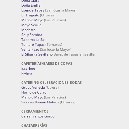
Doña Clara
Doña Emilia
Esencia Tapas
(Sanlúcar la Mayor)
Er Traguito
(Olivares)
Manolo Mayo
(Los Palacios)
Mayo Sevilla
Modesto
Sol y Sombra
Taberna La Sal
Tomaré Tapas
(Tomares)
Venta Pazo
(Sanlúcar la Mayor)
El Sibarita Sevillano
Bares de Tapas en Sevilla
CAFETERÍAS/BARES DE COPAS
Iscariote
Riviera
CATERING-CELEBRACIONES-BODAS
Grupo Venecia
(Utrera)
Horno de Curro
Manolo Mayo
(Los Palacios)
Salones Román Mateos
(Olivares)
CERRAMIENTOS
Cerramientos Gordo
CHATARRERÍAS