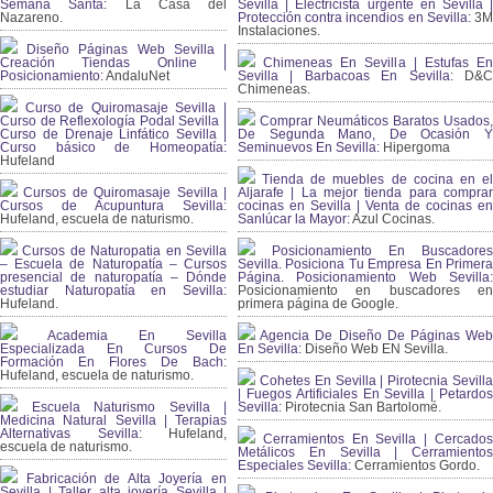
Semana Santa:
La Casa del
Sevilla | Electricista urgente en Sevilla |
Nazareno.
Protección contra incendios en Sevilla:
3
Instalaciones.
Diseño Páginas Web Sevilla |
Creación Tiendas Online |
Chimeneas En Sevilla | Estufas En
Posicionamiento:
AndaluNet
Sevilla | Barbacoas En Sevilla:
D&
Chimeneas.
Curso de Quiromasaje Sevilla |
Curso de Reflexología Podal Sevilla |
Comprar Neumáticos Baratos Usados,
Curso de Drenaje Linfático Sevilla |
De Segunda Mano, De Ocasión Y
Curso básico de Homeopatía:
Seminuevos En Sevilla:
Hipergoma
Hufeland
Tienda de muebles de cocina en el
Cursos de Quiromasaje Sevilla |
Aljarafe | La mejor tienda para comprar
Cursos de Acupuntura Sevilla:
cocinas en Sevilla | Venta de cocinas en
Hufeland, escuela de naturismo.
Sanlúcar la Mayor:
Azul Cocinas.
Cursos de Naturopatia en Sevilla
Posicionamiento En Buscadores
– Escuela de Naturopatía – Cursos
Sevilla. Posiciona Tu Empresa En Primera
presencial de naturopatía – Dónde
Página. Posicionamiento Web Sevilla:
estudiar Naturopatía en Sevilla:
Posicionamiento en buscadores en
Hufeland.
primera página de Google.
Academia En Sevilla
Agencia De Diseño De Páginas Web
Especializada En Cursos De
En Sevilla:
Diseño Web EN Sevilla.
Formación En Flores De Bach
:
Hufeland, escuela de naturismo.
Cohetes En Sevilla | Pirotecnia Sevilla
| Fuegos Artificiales En Sevilla | Petardos
Escuela Naturismo Sevilla |
Sevilla:
Pirotecnia San Bartolomé.
Medicina Natural Sevilla | Terapias
Alternativas Sevilla
: Hufeland,
Cerramientos En Sevilla | Cercados
escuela de naturismo.
Metálicos En Sevilla | Cerramientos
Especiales Sevilla:
Cerramientos Gordo.
Fabricación de Alta Joyería en
Sevilla | Taller alta joyería Sevilla |