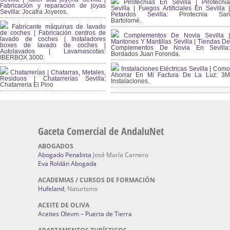
Pirotecnias En Sevilla | Pirotecnia
Fabricación y reparación de joyas
Sevilla | Fuegos Artificiales En Sevilla |
Sevilla:
Jocafra Joyeros.
Petardos Sevilla:
Pirotecnia San
Bartolomé.
Fabricante máquinas de lavado
de coches | Fabricación centros de
Complementos De Novia Sevilla |
lavado de coches | Instaladores
Mantones Y Mantillas Sevilla | Tiendas De
boxes de lavado de coches |
Complementos De Novia En Sevilla:
Autolavados | Lavamascotas:
Bordados Juan Foronda.
IBERBOX 3000.
Instalaciones Eléctricas Sevilla | Como
Chatarrerías | Chatarras, Metales,
Ahorrar En Mi Factura De La Luz:
3
Residuos | Chatarrerías Sevilla:
Instalaciones.
Chatarreria El Pino
Gaceta Comercial de AndaluNet
ABOGADOS
Abogado Penalista
José María Carnero
Eva Roldán Abogada
ACADEMIAS / CURSOS DE FORMACIÓN
Hufeland
, Naturismo
ACEITE DE OLIVA
Aceites Olevm – Puerta de Tierra