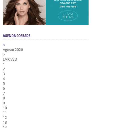
AGENDA COFRADE
<
Agosto 2026
>
L
M
X
J
V
S
D
1
2
3
4
5
6
7
8
9
10
11
12
13
14