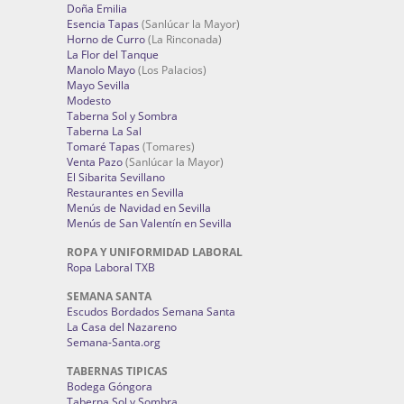
Doña Emilia
Esencia Tapas
(Sanlúcar la Mayor)
Horno de Curro
(La Rinconada)
La Flor del Tanque
Manolo Mayo
(Los Palacios)
Mayo Sevilla
Modesto
Taberna Sol y Sombra
Taberna La Sal
Tomaré Tapas
(Tomares)
Venta Pazo
(Sanlúcar la Mayor)
El Sibarita Sevillano
Restaurantes en Sevilla
Menús de Navidad en Sevilla
Menús de San Valentín en Sevilla
ROPA Y UNIFORMIDAD LABORAL
Ropa Laboral TXB
SEMANA SANTA
Escudos Bordados Semana Santa
La Casa del Nazareno
Semana-Santa.org
TABERNAS TIPICAS
Bodega Góngora
Taberna Sol y Sombra