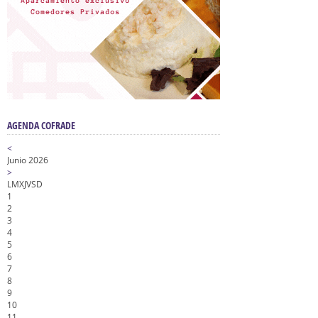
AGENDA COFRADE
<
Junio 2026
>
L
M
X
J
V
S
D
1
2
3
4
5
6
7
8
9
10
11