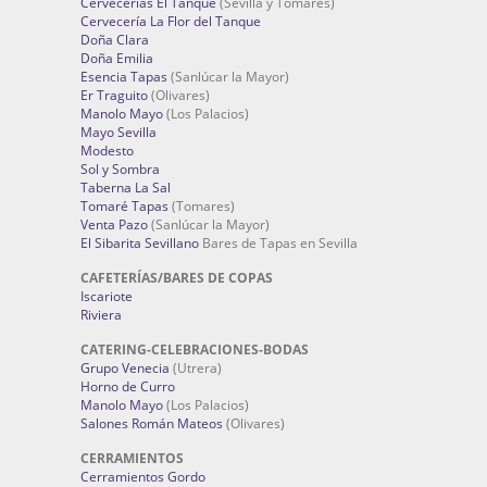
Cervecerías El Tanque
(Sevilla y Tomares)
Cervecería La Flor del Tanque
Doña Clara
Doña Emilia
Esencia Tapas
(Sanlúcar la Mayor)
Er Traguito
(Olivares)
Manolo Mayo
(Los Palacios)
Mayo Sevilla
Modesto
Sol y Sombra
Taberna La Sal
Tomaré Tapas
(Tomares)
Venta Pazo
(Sanlúcar la Mayor)
El Sibarita Sevillano
Bares de Tapas en Sevilla
CAFETERÍAS/BARES DE COPAS
Iscariote
Riviera
CATERING-CELEBRACIONES-BODAS
Grupo Venecia
(Utrera)
Horno de Curro
Manolo Mayo
(Los Palacios)
Salones Román Mateos
(Olivares)
CERRAMIENTOS
Cerramientos Gordo