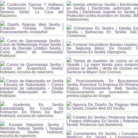
Confección Túnicas Y Antifaces
Averías eléctricas Sevilla | Electricista
De Nazarenos | Tienda Cofrade |
en Sevilla | Electricista autorizado en
Semana Santa:
La Casa del
Sevilla | Electricista urgente en Sevilla |
Nazareno.
Protección contra incendios en Sevilla:
3
Instalaciones.
Diseño Páginas Web Sevilla |
Creación Tiendas Online |
Chimeneas En Sevilla | Estufas En
Posicionamiento:
AndaluNet
Sevilla | Barbacoas En Sevilla:
D&
Chimeneas.
Curso de Quiromasaje Sevilla |
Curso de Reflexología Podal Sevilla |
Comprar Neumáticos Baratos Usados,
Curso de Drenaje Linfático Sevilla |
De Segunda Mano, De Ocasión Y
Curso básico de Homeopatía:
Seminuevos En Sevilla:
Hipergoma
Hufeland
Tienda de muebles de cocina en el
Cursos de Quiromasaje Sevilla |
Aljarafe | La mejor tienda para comprar
Cursos de Acupuntura Sevilla:
cocinas en Sevilla | Venta de cocinas en
Hufeland, escuela de naturismo.
Sanlúcar la Mayor:
Azul Cocinas.
Cursos de Naturopatia en Sevilla
Posicionamiento En Buscadores
– Escuela de Naturopatía – Cursos
Sevilla. Posiciona Tu Empresa En Primera
presencial de naturopatía – Dónde
Página. Posicionamiento Web Sevilla:
estudiar Naturopatía en Sevilla:
Posicionamiento en buscadores en
Hufeland.
primera página de Google.
Academia En Sevilla
Agencia De Diseño De Páginas Web
Especializada En Cursos De
En Sevilla:
Diseño Web EN Sevilla.
Formación En Flores De Bach
:
Hufeland, escuela de naturismo.
Cohetes En Sevilla | Pirotecnia Sevilla
| Fuegos Artificiales En Sevilla | Petardos
Escuela Naturismo Sevilla |
Sevilla:
Pirotecnia San Bartolomé.
Medicina Natural Sevilla | Terapias
Alternativas Sevilla
: Hufeland,
Cerramientos En Sevilla | Cercados
escuela de naturismo.
Metálicos En Sevilla | Cerramientos