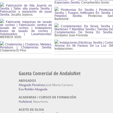
Especiales Sevilla:
Cerramientos Gordo.
Fabricación de Alta Joyería en
Sevilla | Taller alta joyería Sevilla |
Pirotecnias En Sevilla | Pirotecnia
Fabricación y reparación de joyas
Sevilla | Fuegos Artificiales En Sevilla |
Sevilla:
Jocafra Joyeros.
Petardos Sevilla:
Pirotecnia San
Bartolomé.
Fabricante máquinas de lavado
de coches | Fabricación centros de
Complementos De Novia Sevilla |
lavado de coches | Instaladores
Mantones Y Mantillas Sevilla | Tiendas De
boxes de lavado de coches |
Complementos De Novia En Sevilla:
Autolavados | Lavamascotas:
Bordados Juan Foronda.
IBERBOX 3000.
Instalaciones Eléctricas Sevilla | Como
Chatarrerías | Chatarras, Metales,
Ahorrar En Mi Factura De La Luz:
3
Residuos | Chatarrerías Sevilla:
Instalaciones.
Chatarreria El Pino
Gaceta Comercial de AndaluNet
ABOGADOS
Abogado Penalista
José María Carnero
Eva Roldán Abogada
ACADEMIAS / CURSOS DE FORMACIÓN
Hufeland
, Naturismo
ACEITE DE OLIVA