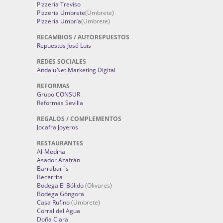
Pizzería Treviso
Pizzería Umbrete
(Umbrete)
Pizzería Umbría
(Umbrete)
RECAMBIOS / AUTOREPUESTOS
Repuestos José Luis
REDES SOCIALES
AndaluNet Marketing Digital
REFORMAS
Grupo CONSUR
Reformas Sevilla
REGALOS / COMPLEMENTOS
Jocafra Joyeros
RESTAURANTES
Al-Medina
Asador Azafrán
Barrabar´s
Becerrita
Bodega El Bólido
(Olivares)
Bodega Góngora
Casa Rufino
(Umbrete)
Corral del Agua
Doña Clara