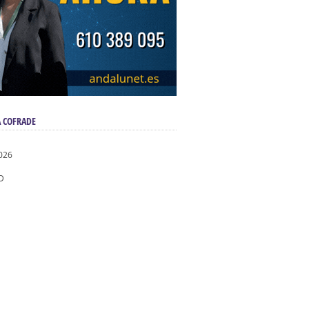
 COFRADE
026
D