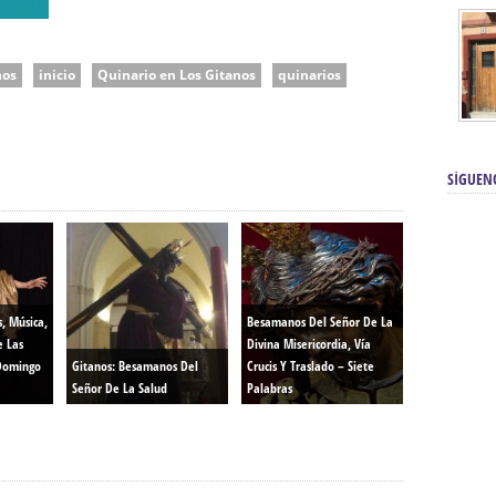
nos
inicio
Quinario en Los Gitanos
quinarios
SÍGUEN
s, Música,
Besamanos Del Señor De La
e Las
Divina Misericordia, Vía
Domingo
Gitanos: Besamanos Del
Crucis Y Traslado – Siete
Señor De La Salud
Palabras