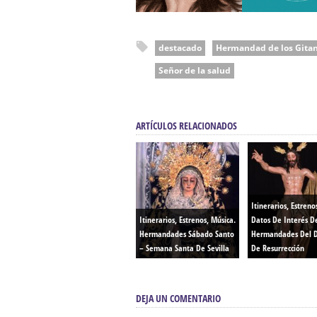
destacado
Hermandad de los Gita
Señor de la salud
ARTÍCULOS RELACIONADOS
Itinerarios, Estreno
Itinerarios, Estrenos, Música.
Datos De Interés D
Hermandades Sábado Santo
Hermandades Del 
– Semana Santa De Sevilla
De Resurrección
DEJA UN COMENTARIO