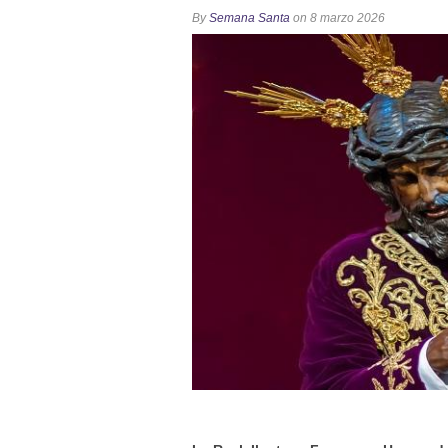
Función Principal de Instituto 
By
Semana Santa
on 8 marzo 2026
Besapié y Besamano en la Qui
Gitanos: Besamanos del Señor 
Besamanos del Señor de la Divi
Solemne y devoto Besapiés en 