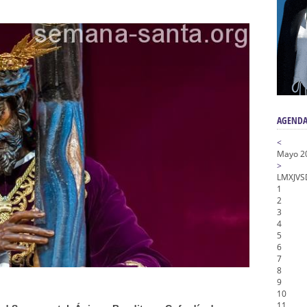
a la Virgen del Valle
nta Angustia
de la Salud
na Misericordia, Vía Crucis y Traslado – Siete Palabras
honor de Nuestro Padre Jesús de la Pasión
AGENDA
<
Mayo 2
>
L
M
X
J
V
S
1
2
3
4
5
6
7
8
9
10
11