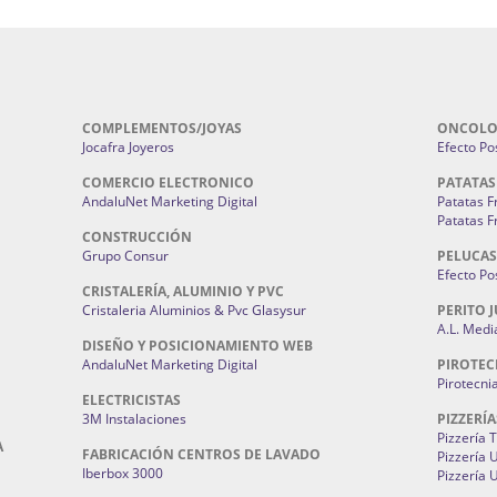
COMPLEMENTOS/JOYAS
ONCOLO
Jocafra Joyeros
Efecto Pos
COMERCIO ELECTRONICO
PATATAS
AndaluNet Marketing Digital
Patatas F
Patatas F
CONSTRUCCIÓN
Grupo Consur
PELUCAS
Efecto Pos
CRISTALERÍA, ALUMINIO Y PVC
Cristaleria Aluminios & Pvc Glasysur
PERITO J
A.L. Medi
DISEÑO Y POSICIONAMIENTO WEB
AndaluNet Marketing Digital
PIROTEC
Pirotecni
ELECTRICISTAS
3M Instalaciones
PIZZERÍA
Pizzería 
A
FABRICACIÓN CENTROS DE LAVADO
Pizzería
Iberbox 3000
Pizzería 