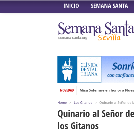
INICIO
SEMANA SANTA
NOVEDAD
Misa Solemne en honor a Nues
Solemne Triduo a la Virgen de
Home
>
Los Gitanos
>
Quinario al Señor de 
Función de la Anunciación del
Quinario al Señor d
Besamanos al Señor del Gran P
los Gitanos
Solemne y devoto Besamanos e