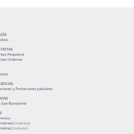
GÍA
itivo
 FRITAS
ritas Hispalana
ritas Umbrete
itivo
UDICIAL
aciones y Peritaciones Judiciales
NIAS
a San Bartolomé
S
Treviso
 Umbrete
(Umbrete)
Umbría
(Umbrete)