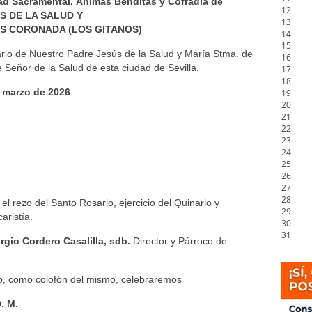
ad Sacramental, Ánimas Benditas y Cofradía de
12
S DE LA SALUD Y
13
AS CORONADA (LOS GITANOS)
14
15
rio de Nuestro Padre Jesús de la Salud y María Stma. de
16
 Señor de la Salud de esta ciudad de Sevilla,
17
18
e marzo de 2026
19
20
21
22
23
24
25
26
27
28
 el rezo del Santo Rosario, ejercicio del Quinario y
29
aristía.
30
31
ergio Cordero Casalilla, sdb.
Director y Párroco de
io, como colofón del mismo, celebraremos
. M.