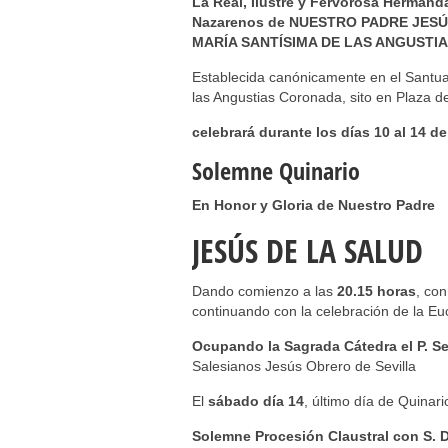
La Real, Ilustre y Fervorosa Hermand
Nazarenos de NUESTRO PADRE JESÚ
MARÍA SANTÍSIMA DE LAS ANGUSTI
Establecida canónicamente en el Santua
las Angustias Coronada, sito en Plaza de
celebrará durante los días 10 al 14 d
Solemne Quinario
En Honor y Gloria de Nuestro Padre
JESÚS DE LA SALUD
Dando comienzo a las
20.15 horas
, con
continuando con la celebración de la Euc
Ocupando la Sagrada Cátedra el
P. S
Salesianos Jesús Obrero de Sevilla
El
sábado día 14
, último día de Quinar
Solemne Procesión Claustral con S. D