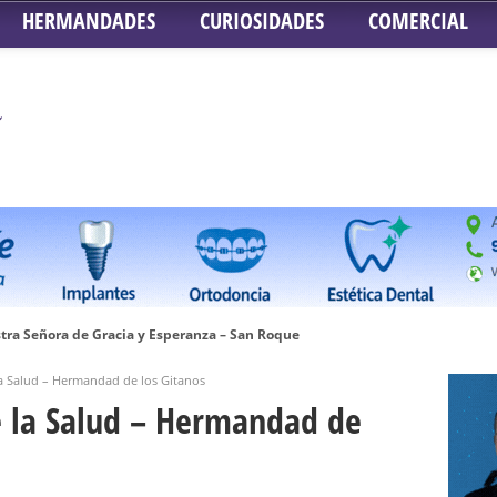
HERMANDADES
CURIOSIDADES
COMERCIAL
tra Señora de Gracia y Esperanza – San Roque
 la Concepción – Hermandad del Silencio
la Salud – Hermandad de los Gitanos
 Señor ante el paso de Nuestra Señora de la Encarnación Coronada – Herma
e la Salud – Hermandad de
oder de Sevilla
n honor de María Santísima en su Soledad – San Lorenzo