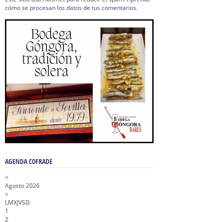
cómo se procesan los datos de tus comentarios.
AGENDA COFRADE
<
Agosto 2026
>
L
M
X
J
V
S
D
1
2