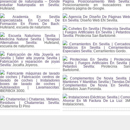
presencial de naturopatía – Dónde
Página. Posicionamiento Web Sevilla:
estudiar Naturopatía en Sevilla:
Posicionamiento en buscadores en
Hufeland.
primera página de Google.
Academia En Sevilla
Agencia De Diseño De Páginas Web
Especializada En Cursos De
En Sevilla:
Diseño Web EN Sevilla.
Formación En Flores De Bach
:
Hufeland, escuela de naturismo.
Cohetes En Sevilla | Pirotecnia Sevilla
| Fuegos Artificiales En Sevilla | Petardos
Escuela Naturismo Sevilla |
Sevilla:
Pirotecnia San Bartolomé.
Medicina Natural Sevilla | Terapias
Alternativas Sevilla
: Hufeland,
Cerramientos En Sevilla | Cercados
escuela de naturismo.
Metálicos En Sevilla | Cerramientos
Especiales Sevilla:
Cerramientos Gordo.
Fabricación de Alta Joyería en
Sevilla | Taller alta joyería Sevilla |
Pirotecnias En Sevilla | Pirotecnia
Fabricación y reparación de joyas
Sevilla | Fuegos Artificiales En Sevilla |
Sevilla:
Jocafra Joyeros.
Petardos Sevilla:
Pirotecnia San
Bartolomé.
Fabricante máquinas de lavado
de coches | Fabricación centros de
Complementos De Novia Sevilla |
lavado de coches | Instaladores
Mantones Y Mantillas Sevilla | Tiendas De
boxes de lavado de coches |
Complementos De Novia En Sevilla:
Autolavados | Lavamascotas:
Bordados Juan Foronda.
IBERBOX 3000.
Instalaciones Eléctricas Sevilla | Como
Chatarrerías | Chatarras, Metales,
Ahorrar En Mi Factura De La Luz:
3
Residuos | Chatarrerías Sevilla:
Instalaciones.
Chatarreria El Pino