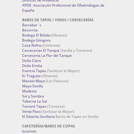
Gráficas de Andalucía
APOE. Asociación Profesional de Oftalmólogos de
España
BARES DE TAPAS / VINOS / CERVECERÍAS
Barrabar´s
Becerrita
Bodega El Bólido
(Olivares)
Bodega Góngora
Casa Rufino
(Umbrete)
Cervecerías El Tanque
(Sevilla y Tomares)
Cervecería La Flor del Tanque
Doña Clara
Doña Emilia
Esencia Tapas
(Sanlúcar la Mayor)
Er Traguito
(Olivares)
Manolo Mayo
(Los Palacios)
Mayo Sevilla
Modesto
Sol y Sombra
Taberna La Sal
Tomaré Tapas
(Tomares)
Venta Pazo
(Sanlúcar la Mayor)
El Sibarita Sevillano
Bares de Tapas en Sevilla
CAFETERÍAS/BARES DE COPAS
Iscariote