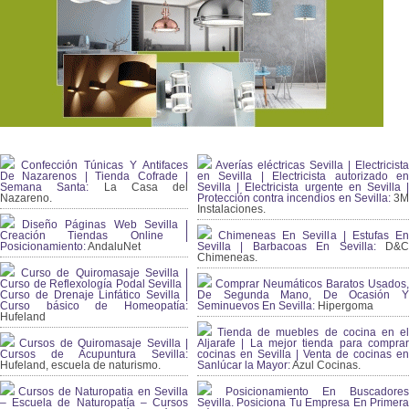
Confección Túnicas Y Antifaces
Averías eléctricas Sevilla | Electricista
De Nazarenos | Tienda Cofrade |
en Sevilla | Electricista autorizado en
Semana Santa:
La Casa del
Sevilla | Electricista urgente en Sevilla |
Nazareno.
Protección contra incendios en Sevilla:
3
Instalaciones.
Diseño Páginas Web Sevilla |
Creación Tiendas Online |
Chimeneas En Sevilla | Estufas En
Posicionamiento:
AndaluNet
Sevilla | Barbacoas En Sevilla:
D&
Chimeneas.
Curso de Quiromasaje Sevilla |
Curso de Reflexología Podal Sevilla |
Comprar Neumáticos Baratos Usados,
Curso de Drenaje Linfático Sevilla |
De Segunda Mano, De Ocasión Y
Curso básico de Homeopatía:
Seminuevos En Sevilla:
Hipergoma
Hufeland
Tienda de muebles de cocina en el
Cursos de Quiromasaje Sevilla |
Aljarafe | La mejor tienda para comprar
Cursos de Acupuntura Sevilla:
cocinas en Sevilla | Venta de cocinas en
Hufeland, escuela de naturismo.
Sanlúcar la Mayor:
Azul Cocinas.
Cursos de Naturopatia en Sevilla
Posicionamiento En Buscadores
– Escuela de Naturopatía – Cursos
Sevilla. Posiciona Tu Empresa En Primera