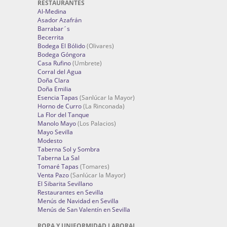
RESTAURANTES
Al-Medina
Asador Azafrán
Barrabar´s
Becerrita
Bodega El Bólido
(Olivares)
Bodega Góngora
Casa Rufino
(Umbrete)
Corral del Agua
Doña Clara
Doña Emilia
Esencia Tapas
(Sanlúcar la Mayor)
Horno de Curro
(La Rinconada)
La Flor del Tanque
Manolo Mayo
(Los Palacios)
Mayo Sevilla
Modesto
Taberna Sol y Sombra
Taberna La Sal
Tomaré Tapas
(Tomares)
Venta Pazo
(Sanlúcar la Mayor)
El Sibarita Sevillano
Restaurantes en Sevilla
Menús de Navidad en Sevilla
Menús de San Valentín en Sevilla
ROPA Y UNIFORMIDAD LABORAL