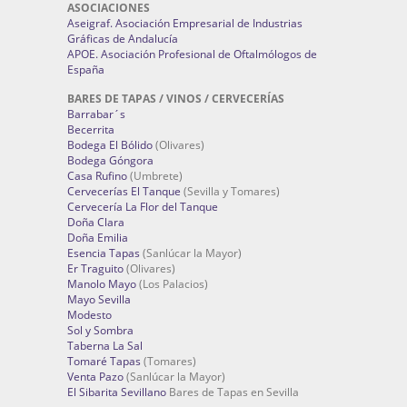
ASOCIACIONES
Aseigraf. Asociación Empresarial de Industrias
Gráficas de Andalucía
APOE. Asociación Profesional de Oftalmólogos de
España
BARES DE TAPAS / VINOS / CERVECERÍAS
Barrabar´s
Becerrita
Bodega El Bólido
(Olivares)
Bodega Góngora
Casa Rufino
(Umbrete)
Cervecerías El Tanque
(Sevilla y Tomares)
Cervecería La Flor del Tanque
Doña Clara
Doña Emilia
Esencia Tapas
(Sanlúcar la Mayor)
Er Traguito
(Olivares)
Manolo Mayo
(Los Palacios)
Mayo Sevilla
Modesto
Sol y Sombra
Taberna La Sal
Tomaré Tapas
(Tomares)
Venta Pazo
(Sanlúcar la Mayor)
El Sibarita Sevillano
Bares de Tapas en Sevilla