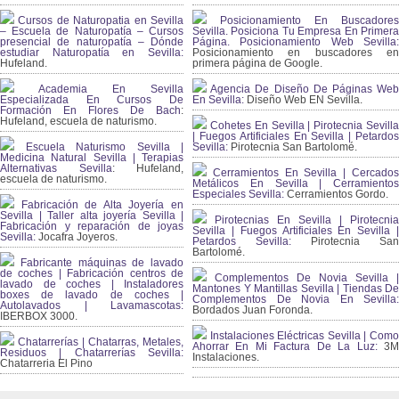
Cursos de Naturopatia en Sevilla
Posicionamiento En Buscadores
– Escuela de Naturopatía – Cursos
Sevilla. Posiciona Tu Empresa En Primera
presencial de naturopatía – Dónde
Página. Posicionamiento Web Sevilla:
estudiar Naturopatía en Sevilla:
Posicionamiento en buscadores en
Hufeland.
primera página de Google.
Academia En Sevilla
Agencia De Diseño De Páginas Web
Especializada En Cursos De
En Sevilla:
Diseño Web EN Sevilla.
Formación En Flores De Bach
:
Hufeland, escuela de naturismo.
Cohetes En Sevilla | Pirotecnia Sevilla
| Fuegos Artificiales En Sevilla | Petardos
Escuela Naturismo Sevilla |
Sevilla:
Pirotecnia San Bartolomé.
Medicina Natural Sevilla | Terapias
Alternativas Sevilla
: Hufeland,
Cerramientos En Sevilla | Cercados
escuela de naturismo.
Metálicos En Sevilla | Cerramientos
Especiales Sevilla:
Cerramientos Gordo.
Fabricación de Alta Joyería en
Sevilla | Taller alta joyería Sevilla |
Pirotecnias En Sevilla | Pirotecnia
Fabricación y reparación de joyas
Sevilla | Fuegos Artificiales En Sevilla |
Sevilla:
Jocafra Joyeros.
Petardos Sevilla:
Pirotecnia San
Bartolomé.
Fabricante máquinas de lavado
de coches | Fabricación centros de
Complementos De Novia Sevilla |
lavado de coches | Instaladores
Mantones Y Mantillas Sevilla | Tiendas De
boxes de lavado de coches |
Complementos De Novia En Sevilla:
Autolavados | Lavamascotas:
Bordados Juan Foronda.
IBERBOX 3000.
Instalaciones Eléctricas Sevilla | Como
Chatarrerías | Chatarras, Metales,
Ahorrar En Mi Factura De La Luz:
3
Residuos | Chatarrerías Sevilla:
Instalaciones.
Chatarreria El Pino