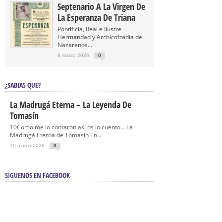
Septenario A La Virgen De
La Esperanza De Triana
Pontificia, Real e Ilustre
Hermandad y Archicofradía de
Nazarenos...
8 marzo 2026
0
¿SABÍAS QUÉ?
La Madrugá Eterna – La Leyenda De
Tomasín
10Como me lo contaron así os lo cuento… La
Madrugá Eterna de Tomasín En...
10 marzo 2026
0
SÍGUENOS EN FACEBOOK