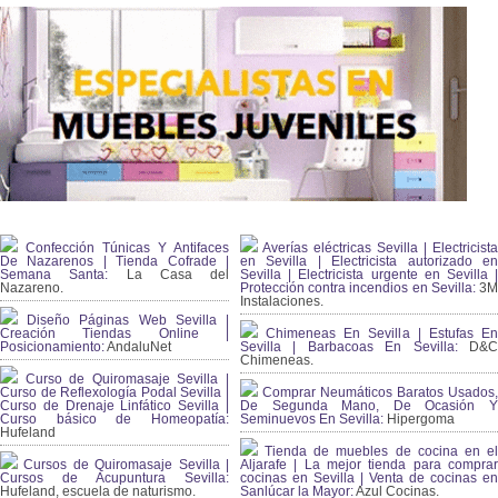
Confección Túnicas Y Antifaces
Averías eléctricas Sevilla | Electricista
De Nazarenos | Tienda Cofrade |
en Sevilla | Electricista autorizado en
Semana Santa:
La Casa del
Sevilla | Electricista urgente en Sevilla |
Nazareno.
Protección contra incendios en Sevilla:
3
Instalaciones.
Diseño Páginas Web Sevilla |
Creación Tiendas Online |
Chimeneas En Sevilla | Estufas En
Posicionamiento:
AndaluNet
Sevilla | Barbacoas En Sevilla:
D&
Chimeneas.
Curso de Quiromasaje Sevilla |
Curso de Reflexología Podal Sevilla |
Comprar Neumáticos Baratos Usados,
Curso de Drenaje Linfático Sevilla |
De Segunda Mano, De Ocasión Y
Curso básico de Homeopatía:
Seminuevos En Sevilla:
Hipergoma
Hufeland
Tienda de muebles de cocina en el
Cursos de Quiromasaje Sevilla |
Aljarafe | La mejor tienda para comprar
Cursos de Acupuntura Sevilla:
cocinas en Sevilla | Venta de cocinas en
Hufeland, escuela de naturismo.
Sanlúcar la Mayor:
Azul Cocinas.