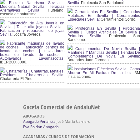
Escuela Naturismo Sevilla |
Sevilla:
Pirotecnia San Bartolomé.
Medicina Natural Sevilla | Terapias
Alternativas Sevilla
: Hufeland,
Cerramientos En Sevilla | Cercados
escuela de naturismo.
Metálicos En Sevilla | Cerramientos
Especiales Sevilla:
Cerramientos Gordo.
Fabricación de Alta Joyería en
Sevilla | Taller alta joyería Sevilla |
Pirotecnias En Sevilla | Pirotecnia
Fabricación y reparación de joyas
Sevilla | Fuegos Artificiales En Sevilla |
Sevilla:
Jocafra Joyeros.
Petardos Sevilla:
Pirotecnia San
Bartolomé.
Fabricante máquinas de lavado
de coches | Fabricación centros de
Complementos De Novia Sevilla |
lavado de coches | Instaladores
Mantones Y Mantillas Sevilla | Tiendas De
boxes de lavado de coches |
Complementos De Novia En Sevilla:
Autolavados | Lavamascotas:
Bordados Juan Foronda.
IBERBOX 3000.
Instalaciones Eléctricas Sevilla | Como
Chatarrerías | Chatarras, Metales,
Ahorrar En Mi Factura De La Luz:
3
Residuos | Chatarrerías Sevilla:
Instalaciones.
Chatarreria El Pino
Gaceta Comercial de AndaluNet
ABOGADOS
Abogado Penalista
José María Carnero
Eva Roldán Abogada
ACADEMIAS / CURSOS DE FORMACIÓN