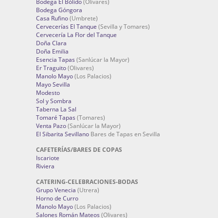
Bodega El Bólido
(Olivares)
Bodega Góngora
Casa Rufino
(Umbrete)
Cervecerías El Tanque
(Sevilla y Tomares)
Cervecería La Flor del Tanque
Doña Clara
Doña Emilia
Esencia Tapas
(Sanlúcar la Mayor)
Er Traguito
(Olivares)
Manolo Mayo
(Los Palacios)
Mayo Sevilla
Modesto
Sol y Sombra
Taberna La Sal
Tomaré Tapas
(Tomares)
Venta Pazo
(Sanlúcar la Mayor)
El Sibarita Sevillano
Bares de Tapas en Sevilla
CAFETERÍAS/BARES DE COPAS
Iscariote
Riviera
CATERING-CELEBRACIONES-BODAS
Grupo Venecia
(Utrera)
Horno de Curro
Manolo Mayo
(Los Palacios)
Salones Román Mateos
(Olivares)