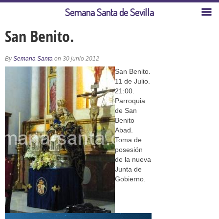
Semana Santa de Sevilla
San Benito.
By
Semana Santa
on 30 junio 2012
San Benito.
11 de Julio.
21:00.
Parroquia
de San
Benito
Abad.
Toma de
posesión
de la nueva
Junta de
Gobierno.