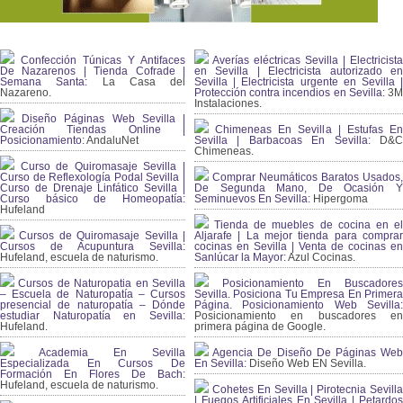
Confección Túnicas Y Antifaces
Averías eléctricas Sevilla | Electricista
De Nazarenos | Tienda Cofrade |
en Sevilla | Electricista autorizado en
Semana Santa:
La Casa del
Sevilla | Electricista urgente en Sevilla |
Nazareno.
Protección contra incendios en Sevilla:
3
Instalaciones.
Diseño Páginas Web Sevilla |
Creación Tiendas Online |
Chimeneas En Sevilla | Estufas En
Posicionamiento:
AndaluNet
Sevilla | Barbacoas En Sevilla:
D&
Chimeneas.
Curso de Quiromasaje Sevilla |
Curso de Reflexología Podal Sevilla |
Comprar Neumáticos Baratos Usados,
Curso de Drenaje Linfático Sevilla |
De Segunda Mano, De Ocasión Y
Curso básico de Homeopatía:
Seminuevos En Sevilla:
Hipergoma
Hufeland
Tienda de muebles de cocina en el
Cursos de Quiromasaje Sevilla |
Aljarafe | La mejor tienda para comprar
Cursos de Acupuntura Sevilla:
cocinas en Sevilla | Venta de cocinas en
Hufeland, escuela de naturismo.
Sanlúcar la Mayor:
Azul Cocinas.
Cursos de Naturopatia en Sevilla
Posicionamiento En Buscadores
– Escuela de Naturopatía – Cursos
Sevilla. Posiciona Tu Empresa En Primera
presencial de naturopatía – Dónde
Página. Posicionamiento Web Sevilla:
estudiar Naturopatía en Sevilla:
Posicionamiento en buscadores en
Hufeland.
primera página de Google.
Academia En Sevilla
Agencia De Diseño De Páginas Web
Especializada En Cursos De
En Sevilla:
Diseño Web EN Sevilla.
Formación En Flores De Bach
:
Hufeland, escuela de naturismo.
Cohetes En Sevilla | Pirotecnia Sevilla
| Fuegos Artificiales En Sevilla | Petardos