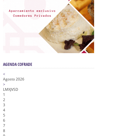
AGENDA COFRADE
<
Agosto 2026
>
L
M
X
J
V
S
D
1
2
3
4
5
6
7
8
9