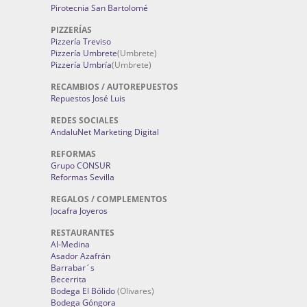
Pirotecnia San Bartolomé
PIZZERÍAS
Pizzería Treviso
Pizzería Umbrete
(Umbrete)
Pizzería Umbría
(Umbrete)
RECAMBIOS / AUTOREPUESTOS
Repuestos José Luis
REDES SOCIALES
AndaluNet Marketing Digital
REFORMAS
Grupo CONSUR
Reformas Sevilla
REGALOS / COMPLEMENTOS
Jocafra Joyeros
RESTAURANTES
Al-Medina
Asador Azafrán
Barrabar´s
Becerrita
Bodega El Bólido
(Olivares)
Bodega Góngora