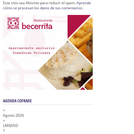
Este sitio usa Akismet para reducir el spam.
Aprende
cómo se procesan los datos de tus comentarios.
AGENDA COFRADE
<
Agosto 2026
>
L
M
X
J
V
S
D
1