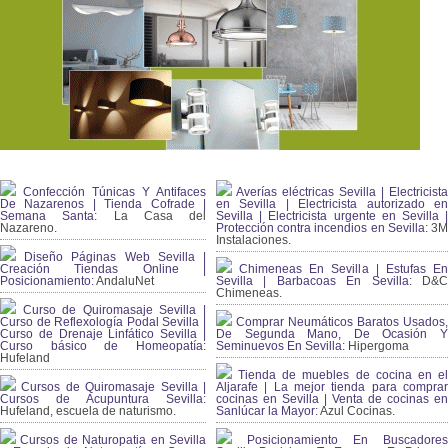
Confección Túnicas Y Antifaces
Averías eléctricas Sevilla | Electricista
De Nazarenos | Tienda Cofrade |
en Sevilla | Electricista autorizado en
Semana Santa:
La Casa del
Sevilla | Electricista urgente en Sevilla |
Nazareno.
Protección contra incendios en Sevilla:
3
Instalaciones.
Diseño Páginas Web Sevilla |
Creación Tiendas Online |
Chimeneas En Sevilla | Estufas En
Posicionamiento:
AndaluNet
Sevilla | Barbacoas En Sevilla:
D&
Chimeneas.
Curso de Quiromasaje Sevilla |
Curso de Reflexología Podal Sevilla |
Comprar Neumáticos Baratos Usados,
Curso de Drenaje Linfático Sevilla |
De Segunda Mano, De Ocasión Y
Curso básico de Homeopatía:
Seminuevos En Sevilla:
Hipergoma
Hufeland
Tienda de muebles de cocina en el
Cursos de Quiromasaje Sevilla |
Aljarafe | La mejor tienda para comprar
Cursos de Acupuntura Sevilla:
cocinas en Sevilla | Venta de cocinas en
Hufeland, escuela de naturismo.
Sanlúcar la Mayor:
Azul Cocinas.
Cursos de Naturopatia en Sevilla
Posicionamiento En Buscadores