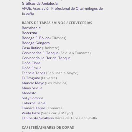
Gráficas de Andalucía
APOE. Asociación Profesional de Oftalmólogos de
España
BARES DE TAPAS / VINOS / CERVECERÍAS
Barrabar´s
Becerrita
Bodega El Bólido
(Olivares)
Bodega Góngora
Casa Rufino
(Umbrete)
Cervecerías El Tanque
(Sevilla y Tomares)
Cervecería La Flor del Tanque
Doña Clara
Doña Emilia
Esencia Tapas
(Sanlúcar la Mayor)
Er Traguito
(Olivares)
Manolo Mayo
(Los Palacios)
Mayo Sevilla
Modesto
Sol y Sombra
Taberna La Sal
Tomaré Tapas
(Tomares)
Venta Pazo
(Sanlúcar la Mayor)
El Sibarita Sevillano
Bares de Tapas en Sevilla
CAFETERÍAS/BARES DE COPAS