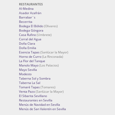
RESTAURANTES
Al-Medina
Asador Azafrán
Barrabar´s
Becerrita
Bodega El Bólido
(Olivares)
Bodega Góngora
Casa Rufino
(Umbrete)
Corral del Agua
Doña Clara
Doña Emilia
Esencia Tapas
(Sanlúcar la Mayor)
Horno de Curro
(La Rinconada)
La Flor del Tanque
Manolo Mayo
(Los Palacios)
Mayo Sevilla
Modesto
Taberna Sol y Sombra
Taberna La Sal
Tomaré Tapas
(Tomares)
Venta Pazo
(Sanlúcar la Mayor)
El Sibarita Sevillano
Restaurantes en Sevilla
Menús de Navidad en Sevilla
Menús de San Valentín en Sevilla