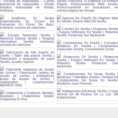
– Escuela de Naturopatía – Cursos
Sevilla. Posiciona Tu Empresa En Primera
presencial de naturopatía – Dónde
Página. Posicionamiento Web Sevilla:
estudiar Naturopatía en Sevilla:
Posicionamiento en buscadores en
Hufeland.
primera página de Google.
Academia En Sevilla
Agencia De Diseño De Páginas Web
Especializada En Cursos De
En Sevilla:
Diseño Web EN Sevilla.
Formación En Flores De Bach
:
Hufeland, escuela de naturismo.
Cohetes En Sevilla | Pirotecnia Sevilla
| Fuegos Artificiales En Sevilla | Petardos
Escuela Naturismo Sevilla |
Sevilla:
Pirotecnia San Bartolomé.
Medicina Natural Sevilla | Terapias
Alternativas Sevilla
: Hufeland,
Cerramientos En Sevilla | Cercados
escuela de naturismo.
Metálicos En Sevilla | Cerramientos
Especiales Sevilla:
Cerramientos Gordo.
Fabricación de Alta Joyería en
Sevilla | Taller alta joyería Sevilla |
Pirotecnias En Sevilla | Pirotecnia
Fabricación y reparación de joyas
Sevilla | Fuegos Artificiales En Sevilla |
Sevilla:
Jocafra Joyeros.
Petardos Sevilla:
Pirotecnia San
Bartolomé.
Fabricante máquinas de lavado
de coches | Fabricación centros de
Complementos De Novia Sevilla |
lavado de coches | Instaladores
Mantones Y Mantillas Sevilla | Tiendas De
boxes de lavado de coches |
Complementos De Novia En Sevilla:
Autolavados | Lavamascotas:
Bordados Juan Foronda.
IBERBOX 3000.
Instalaciones Eléctricas Sevilla | Como
Chatarrerías | Chatarras, Metales,
Ahorrar En Mi Factura De La Luz:
3
Residuos | Chatarrerías Sevilla:
Instalaciones.
Chatarreria El Pino