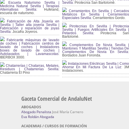
Escuela Naturismo Sevilla |
Sevilla:
Pirotecnia San Bartolomé.
Medicina Natural Sevilla | Terapias
Alternativas Sevilla
: Hufeland,
Cerramientos En Sevilla | Cercados
escuela de naturismo.
Metálicos En Sevilla | Cerramientos
Especiales Sevilla:
Cerramientos Gordo.
Fabricación de Alta Joyería en
Sevilla | Taller alta joyería Sevilla |
Pirotecnias En Sevilla | Pirotecnia
Fabricación y reparación de joyas
Sevilla | Fuegos Artificiales En Sevilla |
Sevilla:
Jocafra Joyeros.
Petardos Sevilla:
Pirotecnia San
Bartolomé.
Fabricante máquinas de lavado
de coches | Fabricación centros de
Complementos De Novia Sevilla |
lavado de coches | Instaladores
Mantones Y Mantillas Sevilla | Tiendas De
boxes de lavado de coches |
Complementos De Novia En Sevilla:
Autolavados | Lavamascotas:
Bordados Juan Foronda.
IBERBOX 3000.
Instalaciones Eléctricas Sevilla | Como
Chatarrerías | Chatarras, Metales,
Ahorrar En Mi Factura De La Luz:
3
Residuos | Chatarrerías Sevilla:
Instalaciones.
Chatarreria El Pino
Gaceta Comercial de AndaluNet
ABOGADOS
Abogado Penalista
José María Carnero
Eva Roldán Abogada
ACADEMIAS / CURSOS DE FORMACIÓN