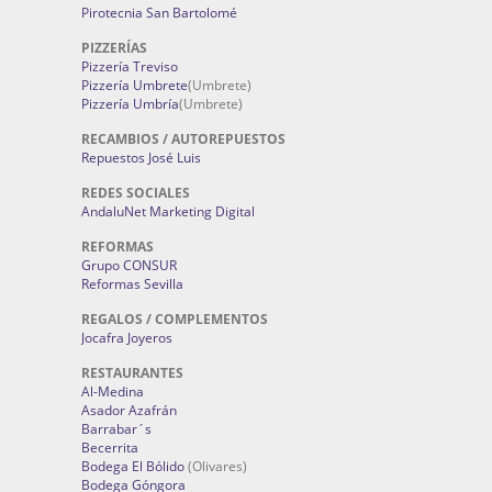
Pirotecnia San Bartolomé
PIZZERÍAS
Pizzería Treviso
Pizzería Umbrete
(Umbrete)
Pizzería Umbría
(Umbrete)
RECAMBIOS / AUTOREPUESTOS
Repuestos José Luis
REDES SOCIALES
AndaluNet Marketing Digital
REFORMAS
Grupo CONSUR
Reformas Sevilla
REGALOS / COMPLEMENTOS
Jocafra Joyeros
RESTAURANTES
Al-Medina
Asador Azafrán
Barrabar´s
Becerrita
Bodega El Bólido
(Olivares)
Bodega Góngora