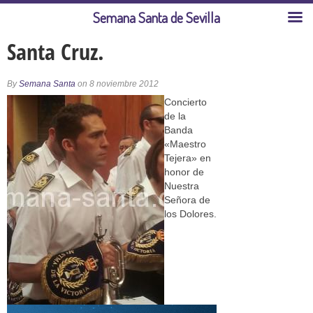
Semana Santa de Sevilla
Santa Cruz.
By
Semana Santa
on 8 noviembre 2012
Concierto
de la
Banda
«Maestro
Tejera» en
honor de
Nuestra
Señora de
los Dolores.