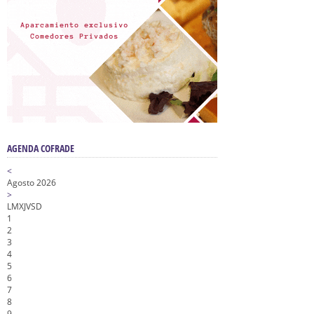
AGENDA COFRADE
<
Agosto 2026
>
L
M
X
J
V
S
D
1
2
3
4
5
6
7
8
9