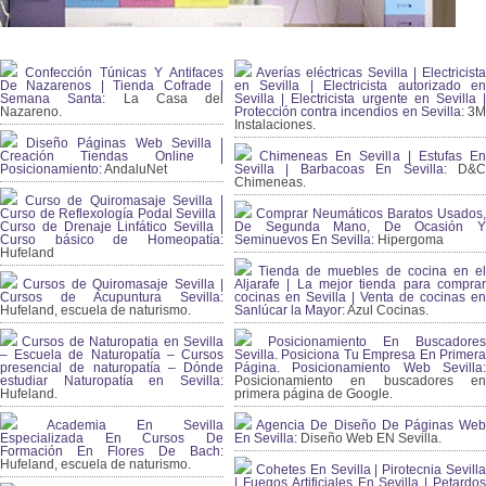
Confección Túnicas Y Antifaces
Averías eléctricas Sevilla | Electricista
De Nazarenos | Tienda Cofrade |
en Sevilla | Electricista autorizado en
Semana Santa:
La Casa del
Sevilla | Electricista urgente en Sevilla |
Nazareno.
Protección contra incendios en Sevilla:
3
Instalaciones.
Diseño Páginas Web Sevilla |
Creación Tiendas Online |
Chimeneas En Sevilla | Estufas En
Posicionamiento:
AndaluNet
Sevilla | Barbacoas En Sevilla:
D&
Chimeneas.
Curso de Quiromasaje Sevilla |
Curso de Reflexología Podal Sevilla |
Comprar Neumáticos Baratos Usados,
Curso de Drenaje Linfático Sevilla |
De Segunda Mano, De Ocasión Y
Curso básico de Homeopatía:
Seminuevos En Sevilla:
Hipergoma
Hufeland
Tienda de muebles de cocina en el
Cursos de Quiromasaje Sevilla |
Aljarafe | La mejor tienda para comprar
Cursos de Acupuntura Sevilla:
cocinas en Sevilla | Venta de cocinas en
Hufeland, escuela de naturismo.
Sanlúcar la Mayor:
Azul Cocinas.
Cursos de Naturopatia en Sevilla
Posicionamiento En Buscadores
– Escuela de Naturopatía – Cursos
Sevilla. Posiciona Tu Empresa En Primera
presencial de naturopatía – Dónde
Página. Posicionamiento Web Sevilla:
estudiar Naturopatía en Sevilla:
Posicionamiento en buscadores en
Hufeland.
primera página de Google.
Academia En Sevilla
Agencia De Diseño De Páginas Web
Especializada En Cursos De
En Sevilla:
Diseño Web EN Sevilla.
Formación En Flores De Bach
:
Hufeland, escuela de naturismo.
Cohetes En Sevilla | Pirotecnia Sevilla
| Fuegos Artificiales En Sevilla | Petardos