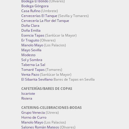
Bodega El Bólido
(Olivares)
Bodega Góngora
Casa Rufino
(Umbrete)
Cervecerías El Tanque
(Sevilla y Tomares)
Cervecería La Flor del Tanque
Doña Clara
Doña Emilia
Esencia Tapas
(Sanlúcar la Mayor)
Er Traguito
(Olivares)
Manolo Mayo
(Los Palacios)
Mayo Sevilla
Modesto
Sol y Sombra
Taberna La Sal
Tomaré Tapas
(Tomares)
Venta Pazo
(Sanlúcar la Mayor)
El Sibarita Sevillano
Bares de Tapas en Sevilla
CAFETERÍAS/BARES DE COPAS
Iscariote
Riviera
CATERING-CELEBRACIONES-BODAS
Grupo Venecia
(Utrera)
Horno de Curro
Manolo Mayo
(Los Palacios)
Salones Román Mateos
(Olivares)