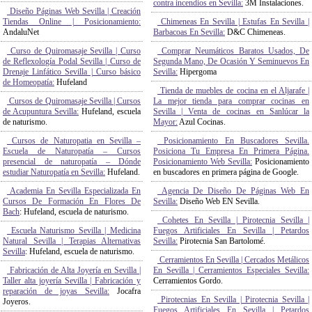
contra incendios en Sevilla:
3M Instalaciones.
Diseño Páginas Web Sevilla | Creación
Tiendas Online | Posicionamiento:
Chimeneas En Sevilla | Estufas En Sevilla |
AndaluNet
Barbacoas En Sevilla:
D&C Chimeneas.
Curso de Quiromasaje Sevilla | Curso
Comprar Neumáticos Baratos Usados, De
de Reflexología Podal Sevilla | Curso de
Segunda Mano, De Ocasión Y Seminuevos En
Drenaje Linfático Sevilla | Curso básico
Sevilla:
Hipergoma
de Homeopatía:
Hufeland
Tienda de muebles de cocina en el Aljarafe |
Cursos de Quiromasaje Sevilla | Cursos
La mejor tienda para comprar cocinas en
de Acupuntura Sevilla:
Hufeland, escuela
Sevilla | Venta de cocinas en Sanlúcar la
de naturismo.
Mayor:
Azul Cocinas.
Cursos de Naturopatia en Sevilla –
Posicionamiento En Buscadores Sevilla.
Escuela de Naturopatía – Cursos
Posiciona Tu Empresa En Primera Página.
presencial de naturopatía – Dónde
Posicionamiento Web Sevilla:
Posicionamiento
estudiar Naturopatía en Sevilla:
Hufeland.
en buscadores en primera página de Google.
Academia En Sevilla Especializada En
Agencia De Diseño De Páginas Web En
Cursos De Formación En Flores De
Sevilla:
Diseño Web EN Sevilla.
Bach
: Hufeland, escuela de naturismo.
Cohetes En Sevilla | Pirotecnia Sevilla |
Escuela Naturismo Sevilla | Medicina
Fuegos Artificiales En Sevilla | Petardos
Natural Sevilla | Terapias Alternativas
Sevilla:
Pirotecnia San Bartolomé.
Sevilla
: Hufeland, escuela de naturismo.
Cerramientos En Sevilla | Cercados Metálicos
Fabricación de Alta Joyería en Sevilla |
En Sevilla | Cerramientos Especiales Sevilla:
Taller alta joyería Sevilla | Fabricación y
Cerramientos Gordo.
reparación de joyas Sevilla:
Jocafra
Pirotecnias En Sevilla | Pirotecnia Sevilla |
Joyeros.
Fuegos Artificiales En Sevilla | Petardos