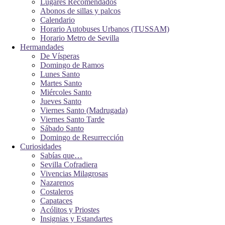
Lugares Recomendados
Abonos de sillas y palcos
Calendario
Horario Autobuses Urbanos (TUSSAM)
Horario Metro de Sevilla
Hermandades
De Vísperas
Domingo de Ramos
Lunes Santo
Martes Santo
Miércoles Santo
Jueves Santo
Viernes Santo (Madrugada)
Viernes Santo Tarde
Sábado Santo
Domingo de Resurrección
Curiosidades
Sabías que…
Sevilla Cofradiera
Vivencias Milagrosas
Nazarenos
Costaleros
Capataces
Acólitos y Priostes
Insignias y Estandartes