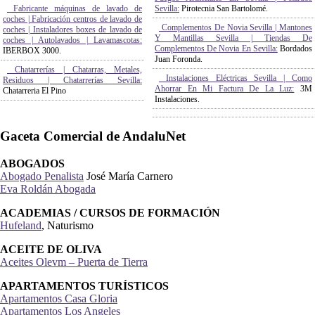
Fabricante máquinas de lavado de
Sevilla:
Pirotecnia San Bartolomé.
coches | Fabricación centros de lavado de
Complementos De Novia Sevilla | Mantones
coches | Instaladores boxes de lavado de
Y Mantillas Sevilla | Tiendas De
coches | Autolavados | Lavamascotas:
Complementos De Novia En Sevilla:
Bordados
IBERBOX 3000.
Juan Foronda.
Chatarrerías | Chatarras, Metales,
Instalaciones Eléctricas Sevilla | Como
Residuos | Chatarrerías Sevilla:
Ahorrar En Mi Factura De La Luz:
3M
Chatarreria El Pino
Instalaciones.
Gaceta Comercial de AndaluNet
ABOGADOS
Abogado Penalista
José María Carnero
Eva Roldán Abogada
ACADEMIAS / CURSOS DE FORMACIÓN
Hufeland
, Naturismo
ACEITE DE OLIVA
Aceites Olevm – Puerta de Tierra
APARTAMENTOS TURÍSTICOS
Apartamentos Casa Gloria
Apartamentos Los Angeles