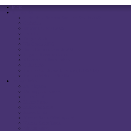
Inicio
Semana Santa
Cartel de la Semana Santa de Sevilla 2026
Cofradias
Itinerario Oficial 2026
Templos
Pregón 2026
Vía Crucis 2026
Santo Entierro Grande 2023
Lugares Recomendados
Abonos de sillas y palcos
Calendario
Horario Autobuses Urbanos (TUSSAM)
Horario Metro de Sevilla
Hermandades
De Vísperas
Domingo de Ramos
Lunes Santo
Martes Santo
Miércoles Santo
Jueves Santo
Viernes Santo (Madrugada)
Viernes Santo Tarde
Sábado Santo