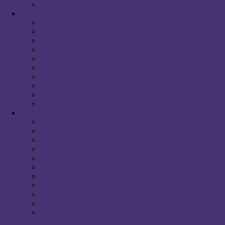
Domingo de Resurrección
Curiosidades
Sabías que…
Sevilla Cofradiera
Vivencias Milagrosas
Nazarenos
Costaleros
Capataces
Acólitos y Priostes
Insignias y Estandartes
Saetas
Bandas
Comercial
La Casa del Nazareno. Túnicas y capirotes a medida
Artículos Religiosos
Abogados
Alojamientos en Sevilla
Automoción
Bares/Restaurantes
Clínicas Dentales
Construcción
Eventos en Sevilla
Formación
Hogar y Sevicios