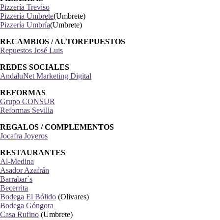
Pizzería Treviso
Pizzería Umbrete
(Umbrete)
Pizzería Umbría
(Umbrete)
RECAMBIOS / AUTOREPUESTOS
Repuestos José Luis
REDES SOCIALES
AndaluNet Marketing Digital
REFORMAS
Grupo CONSUR
Reformas Sevilla
REGALOS / COMPLEMENTOS
Jocafra Joyeros
RESTAURANTES
Al-Medina
Asador Azafrán
Barrabar´s
Becerrita
Bodega El Bólido
(Olivares)
Bodega Góngora
Casa Rufino
(Umbrete)