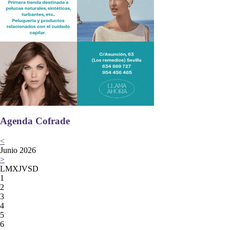
Agenda Cofrade
<
Junio 2026
>
L
M
X
J
V
S
D
1
2
3
4
5
6