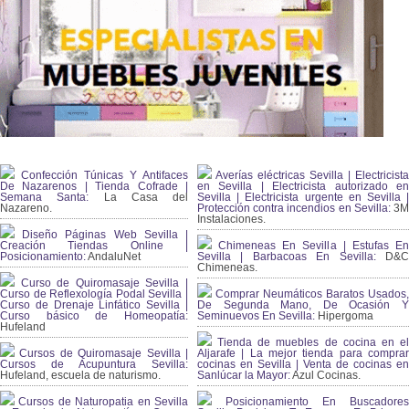
Confección Túnicas Y Antifaces
Averías eléctricas Sevilla | Electricista
De Nazarenos | Tienda Cofrade |
en Sevilla | Electricista autorizado en
Semana Santa:
La Casa del
Sevilla | Electricista urgente en Sevilla |
Nazareno.
Protección contra incendios en Sevilla:
3
Instalaciones.
Diseño Páginas Web Sevilla |
Creación Tiendas Online |
Chimeneas En Sevilla | Estufas En
Posicionamiento:
AndaluNet
Sevilla | Barbacoas En Sevilla:
D&
Chimeneas.
Curso de Quiromasaje Sevilla |
Curso de Reflexología Podal Sevilla |
Comprar Neumáticos Baratos Usados,
Curso de Drenaje Linfático Sevilla |
De Segunda Mano, De Ocasión Y
Curso básico de Homeopatía:
Seminuevos En Sevilla:
Hipergoma
Hufeland
Tienda de muebles de cocina en el
Cursos de Quiromasaje Sevilla |
Aljarafe | La mejor tienda para comprar
Cursos de Acupuntura Sevilla:
cocinas en Sevilla | Venta de cocinas en
Hufeland, escuela de naturismo.
Sanlúcar la Mayor:
Azul Cocinas.
Cursos de Naturopatia en Sevilla
Posicionamiento En Buscadores