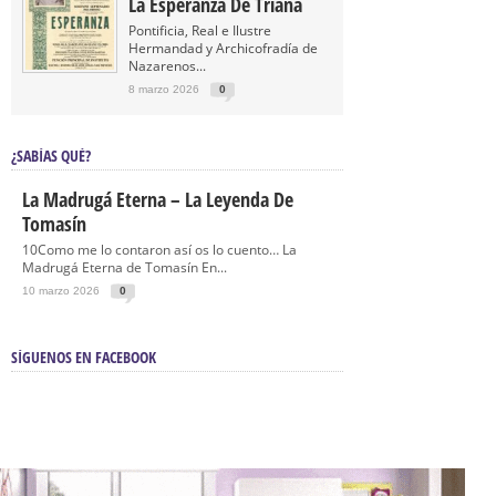
La Esperanza De Triana
Pontificia, Real e Ilustre
Hermandad y Archicofradía de
Nazarenos...
8 marzo 2026
0
¿SABÍAS QUÉ?
La Madrugá Eterna – La Leyenda De
Tomasín
10Como me lo contaron así os lo cuento… La
Madrugá Eterna de Tomasín En...
10 marzo 2026
0
SÍGUENOS EN FACEBOOK