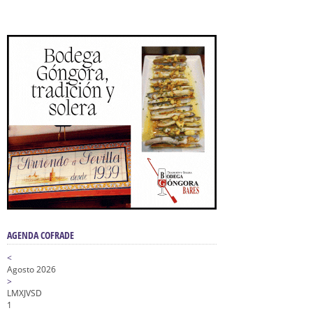
AGENDA COFRADE
<
Agosto 2026
>
L
M
X
J
V
S
D
1