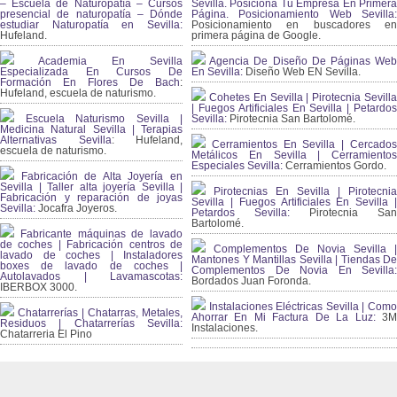
– Escuela de Naturopatía – Cursos
Sevilla. Posiciona Tu Empresa En Primera
presencial de naturopatía – Dónde
Página. Posicionamiento Web Sevilla:
estudiar Naturopatía en Sevilla:
Posicionamiento en buscadores en
Hufeland.
primera página de Google.
Academia En Sevilla
Agencia De Diseño De Páginas Web
Especializada En Cursos De
En Sevilla:
Diseño Web EN Sevilla.
Formación En Flores De Bach
:
Hufeland, escuela de naturismo.
Cohetes En Sevilla | Pirotecnia Sevilla
| Fuegos Artificiales En Sevilla | Petardos
Escuela Naturismo Sevilla |
Sevilla:
Pirotecnia San Bartolomé.
Medicina Natural Sevilla | Terapias
Alternativas Sevilla
: Hufeland,
Cerramientos En Sevilla | Cercados
escuela de naturismo.
Metálicos En Sevilla | Cerramientos
Especiales Sevilla:
Cerramientos Gordo.
Fabricación de Alta Joyería en
Sevilla | Taller alta joyería Sevilla |
Pirotecnias En Sevilla | Pirotecnia
Fabricación y reparación de joyas
Sevilla | Fuegos Artificiales En Sevilla |
Sevilla:
Jocafra Joyeros.
Petardos Sevilla:
Pirotecnia San
Bartolomé.
Fabricante máquinas de lavado
de coches | Fabricación centros de
Complementos De Novia Sevilla |
lavado de coches | Instaladores
Mantones Y Mantillas Sevilla | Tiendas De
boxes de lavado de coches |
Complementos De Novia En Sevilla:
Autolavados | Lavamascotas:
Bordados Juan Foronda.
IBERBOX 3000.
Instalaciones Eléctricas Sevilla | Como
Chatarrerías | Chatarras, Metales,
Ahorrar En Mi Factura De La Luz:
3
Residuos | Chatarrerías Sevilla:
Instalaciones.
Chatarreria El Pino