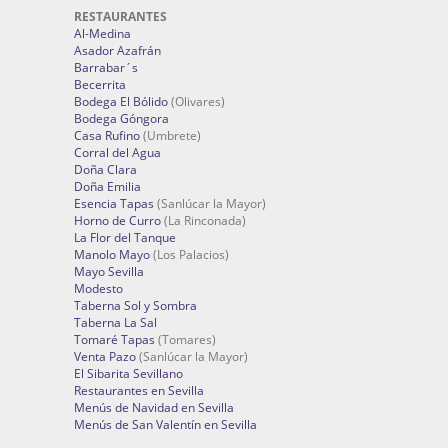
RESTAURANTES
Al-Medina
Asador Azafrán
Barrabar´s
Becerrita
Bodega El Bólido
(Olivares)
Bodega Góngora
Casa Rufino
(Umbrete)
Corral del Agua
Doña Clara
Doña Emilia
Esencia Tapas
(Sanlúcar la Mayor)
Horno de Curro
(La Rinconada)
La Flor del Tanque
Manolo Mayo
(Los Palacios)
Mayo Sevilla
Modesto
Taberna Sol y Sombra
Taberna La Sal
Tomaré Tapas
(Tomares)
Venta Pazo
(Sanlúcar la Mayor)
El Sibarita Sevillano
Restaurantes en Sevilla
Menús de Navidad en Sevilla
Menús de San Valentín en Sevilla