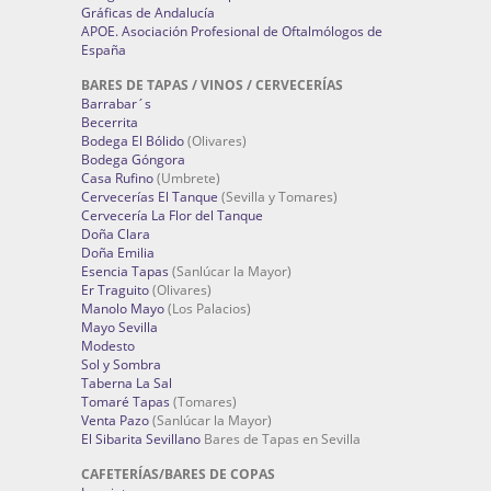
Gráficas de Andalucía
APOE. Asociación Profesional de Oftalmólogos de
España
BARES DE TAPAS / VINOS / CERVECERÍAS
Barrabar´s
Becerrita
Bodega El Bólido
(Olivares)
Bodega Góngora
Casa Rufino
(Umbrete)
Cervecerías El Tanque
(Sevilla y Tomares)
Cervecería La Flor del Tanque
Doña Clara
Doña Emilia
Esencia Tapas
(Sanlúcar la Mayor)
Er Traguito
(Olivares)
Manolo Mayo
(Los Palacios)
Mayo Sevilla
Modesto
Sol y Sombra
Taberna La Sal
Tomaré Tapas
(Tomares)
Venta Pazo
(Sanlúcar la Mayor)
El Sibarita Sevillano
Bares de Tapas en Sevilla
CAFETERÍAS/BARES DE COPAS