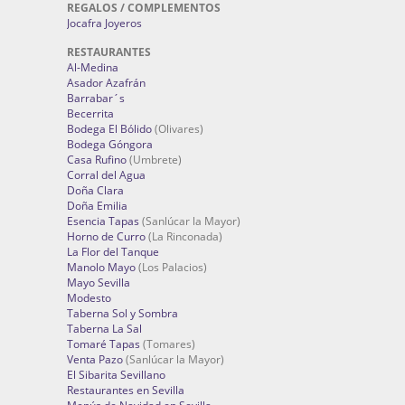
REGALOS / COMPLEMENTOS
Jocafra Joyeros
RESTAURANTES
Al-Medina
Asador Azafrán
Barrabar´s
Becerrita
Bodega El Bólido
(Olivares)
Bodega Góngora
Casa Rufino
(Umbrete)
Corral del Agua
Doña Clara
Doña Emilia
Esencia Tapas
(Sanlúcar la Mayor)
Horno de Curro
(La Rinconada)
La Flor del Tanque
Manolo Mayo
(Los Palacios)
Mayo Sevilla
Modesto
Taberna Sol y Sombra
Taberna La Sal
Tomaré Tapas
(Tomares)
Venta Pazo
(Sanlúcar la Mayor)
El Sibarita Sevillano
Restaurantes en Sevilla