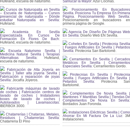
Hufeland, escuela de naturismo.
Sanlúcar la Mayor:
Azul Cocinas.
Cursos de Naturopatia en Sevilla
Posicionamiento En Buscadores
– Escuela de Naturopatía – Cursos
Sevilla. Posiciona Tu Empresa En Primera
presencial de naturopatía – Dónde
Página. Posicionamiento Web Sevilla:
estudiar Naturopatía en Sevilla:
Posicionamiento en buscadores en
Hufeland.
primera página de Google.
Academia En Sevilla
Agencia De Diseño De Páginas Web
Especializada En Cursos De
En Sevilla:
Diseño Web EN Sevilla.
Formación En Flores De Bach
:
Hufeland, escuela de naturismo.
Cohetes En Sevilla | Pirotecnia Sevilla
| Fuegos Artificiales En Sevilla | Petardos
Escuela Naturismo Sevilla |
Sevilla:
Pirotecnia San Bartolomé.
Medicina Natural Sevilla | Terapias
Alternativas Sevilla
: Hufeland,
Cerramientos En Sevilla | Cercados
escuela de naturismo.
Metálicos En Sevilla | Cerramientos
Especiales Sevilla:
Cerramientos Gordo.
Fabricación de Alta Joyería en
Sevilla | Taller alta joyería Sevilla |
Pirotecnias En Sevilla | Pirotecnia
Fabricación y reparación de joyas
Sevilla | Fuegos Artificiales En Sevilla |
Sevilla:
Jocafra Joyeros.
Petardos Sevilla:
Pirotecnia San
Bartolomé.
Fabricante máquinas de lavado
de coches | Fabricación centros de
Complementos De Novia Sevilla |
lavado de coches | Instaladores
Mantones Y Mantillas Sevilla | Tiendas De
boxes de lavado de coches |
Complementos De Novia En Sevilla:
Autolavados | Lavamascotas:
Bordados Juan Foronda.
IBERBOX 3000.
Instalaciones Eléctricas Sevilla | Como
Chatarrerías | Chatarras, Metales,
Ahorrar En Mi Factura De La Luz:
3
Residuos | Chatarrerías Sevilla:
Instalaciones.
Chatarreria El Pino