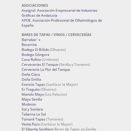
ASOCIACIONES
Aseigraf. Asociación Empresarial de Industrias
Gráficas de Andalucía
APOE. Asociación Profesional de Oftalmólogos de
España
BARES DE TAPAS / VINOS / CERVECERÍAS
Barrabar´s
Becerrita
Bodega El Bólido
(Olivares)
Bodega Góngora
Casa Rufino
(Umbrete)
Cervecerías El Tanque
(Sevilla y Tomares)
Cervecería La Flor del Tanque
Doña Clara
Doña Emilia
Esencia Tapas
(Sanlúcar la Mayor)
Er Traguito
(Olivares)
Manolo Mayo
(Los Palacios)
Mayo Sevilla
Modesto
Sol y Sombra
Taberna La Sal
Tomaré Tapas
(Tomares)
Venta Pazo
(Sanlúcar la Mayor)
El Sibarita Sevillano
Bares de Tapas en Sevilla