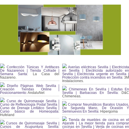
Confección Túnicas Y Antifaces
Averías eléctricas Sevilla | Electricista
De Nazarenos | Tienda Cofrade |
en Sevilla | Electricista autorizado en
Semana Santa:
La Casa del
Sevilla | Electricista urgente en Sevilla |
Nazareno.
Protección contra incendios en Sevilla:
3
Instalaciones.
Diseño Páginas Web Sevilla |
Creación Tiendas Online |
Chimeneas En Sevilla | Estufas En
Posicionamiento:
AndaluNet
Sevilla | Barbacoas En Sevilla:
D&
Chimeneas.
Curso de Quiromasaje Sevilla |
Curso de Reflexología Podal Sevilla |
Comprar Neumáticos Baratos Usados,
Curso de Drenaje Linfático Sevilla |
De Segunda Mano, De Ocasión Y
Curso básico de Homeopatía:
Seminuevos En Sevilla:
Hipergoma
Hufeland
Tienda de muebles de cocina en el
Cursos de Quiromasaje Sevilla |
Aljarafe | La mejor tienda para comprar
Cursos de Acupuntura Sevilla:
cocinas en Sevilla | Venta de cocinas en