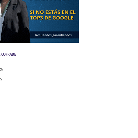
 COFRADE
26
D