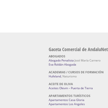
Fabricante máquinas de lavado de coches 
coches | Instaladores boxes de lavado de co
IBERBOX 3000.
Chatarrerías | Chatarras, Metales, Residuos
El Pino
Gaceta Comercial de AndaluNet
ABOGADOS
Abogado Penalista
José María Carnero
Eva Roldán Abogada
ACADEMIAS / CURSOS DE FORMACIÓN
Hufeland
, Naturismo
ACEITE DE OLIVA
Aceites Olevm – Puerta de Tierra
APARTAMENTOS TURÍSTICOS
Apartamentos Casa Gloria
Apartamentos Los Angeles