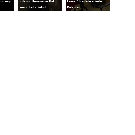
Domingo
Gitanos: Besamanos Del
Crucis Y Traslado – Siete
Señor De La Salud
Palabras
renos | Tienda Cofrade | Semana
Averías eléctricas Sevilla | Electricista 
Electricista urgente en Sevilla | Protección c
iendas Online | Posicionamiento:
Chimeneas En Sevilla | Estufas En Sevill
Comprar Neumáticos Baratos Usados, 
flexología Podal Sevilla | Curso de
En Sevilla:
Hipergoma
meopatía:
Hufeland
Tienda de muebles de cocina en el Aljar
 de Acupuntura Sevilla:
Hufeland,
Sevilla | Venta de cocinas en Sanlúcar la Ma
Posicionamiento En Buscadores Sevill
scuela de Naturopatía – Cursos
Posicionamiento Web Sevilla:
Posicionami
uropatía en Sevilla:
Hufeland.
Google.
ursos De Formación En Flores De
Agencia De Diseño De Páginas Web En S
Cohetes En Sevilla | Pirotecnia Sevilla | F
ral Sevilla | Terapias Alternativas
Pirotecnia San Bartolomé.
Cerramientos En Sevilla | Cercados Met
r alta joyería Sevilla | Fabricación y
Sevilla:
Cerramientos Gordo.