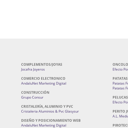
Pirotecnias En Sevilla | Pirotecnia Sevi
| Fabricación centros de lavado de
Sevilla:
Pirotecnia San Bartolomé.
ches | Autolavados | Lavamascotas:
Complementos De Novia Sevilla | Ma
Complementos De Novia En Sevilla:
Bordado
 | Chatarrerías Sevilla:
Chatarreria
Instalaciones Eléctricas Sevilla | 
Instalaciones.
COMPLEMENTOS/JOYAS
ONCOLO
Jocafra Joyeros
Efecto Pos
COMERCIO ELECTRONICO
PATATAS
AndaluNet Marketing Digital
Patatas F
Patatas F
CONSTRUCCIÓN
Grupo Consur
PELUCAS
Efecto Pos
CRISTALERÍA, ALUMINIO Y PVC
Cristaleria Aluminios & Pvc Glasysur
PERITO J
A.L. Medi
DISEÑO Y POSICIONAMIENTO WEB
AndaluNet Marketing Digital
PIROTEC