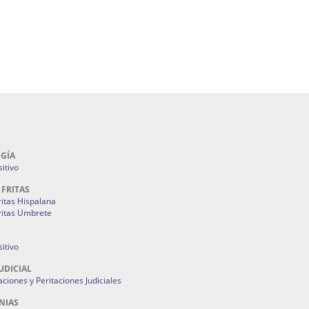
lla | Fuegos Artificiales En Sevilla | Petardos
ntones Y Mantillas Sevilla | Tiendas De
s Juan Foronda.
Como Ahorrar En Mi Factura De La Luz:
3M
GÍA
itivo
 FRITAS
ritas Hispalana
ritas Umbrete
itivo
UDICIAL
aciones y Peritaciones Judiciales
NIAS