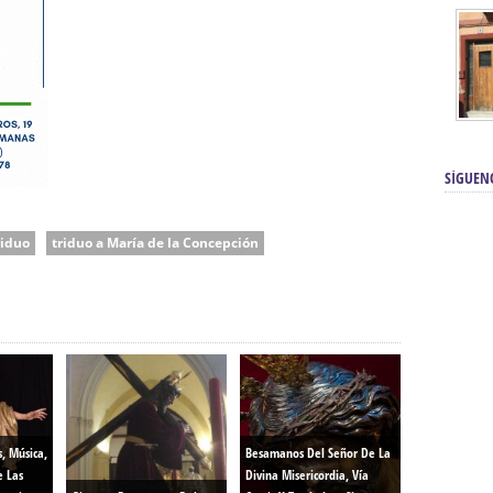
SÍGUEN
riduo
triduo a María de la Concepción
s, Música,
Besamanos Del Señor De La
e Las
Divina Misericordia, Vía