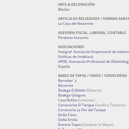
ARTE & DECORACIÓN
Blasfor
ARTICULOS RELIGIOSOS / SEMANA SANT
La Casa del Nazareno
ASESORIA FISCAL, LABORAL, CONTABLE
Perdomo Asesores
ASOCIACIONES
Aseigraf. Asociación Empresarial de Industr
Gráficas de Andalucía
APOE. Asociación Profesional de Oftalmólog
España
BARES DE TAPAS / VINOS / CERVECERÍAS
Barrabar´s
Becerrita
Bodega El Bólido
(Olivares)
Bodega Góngora
Casa Rufino
(Umbrete)
Cervecerías El Tanque
(Sevilla y Tomares)
Cervecería La Flor del Tanque
Doña Clara
Doña Emilia
Esencia Tapas
(Sanlúcar la Mayor)