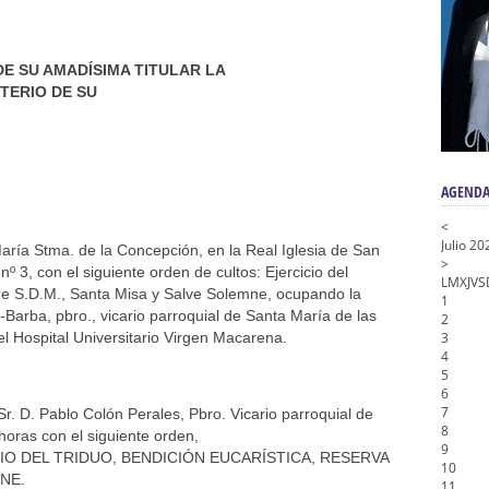
n honor de María Santísima en su Soledad – San Lorenzo
a la Virgen del Valle
nta Angustia
DE SU AMADÍSIMA TITULAR LA
STERIO DE SU
de la Salud
na Misericordia, Vía Crucis y Traslado – Siete Palabras
AGENDA
<
Julio 20
ría Stma. de la Concepción, en la Real Iglesia de San
>
 nº 3, con el siguiente orden de cultos: Ejercicio del
L
M
X
J
V
S
 de S.D.M., Santa Misa y Salve Solemne, ocupando la
1
Barba, pbro., vicario parroquial de Santa María de las
2
l Hospital Universitario Virgen Macarena.
3
4
5
6
7
r. D. Pablo Colón Perales, Pbro. Vicario parroquial de
8
oras con el siguiente orden,
9
IO DEL TRIDUO, BENDICIÓN EUCARÍSTICA, RESERVA
10
NE.
11