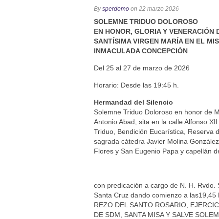
Solemne y devoto Besamanos e
By
sperdomo
on 22 marzo 2026
Función Principal de Instituto 
SOLEMNE TRIDUO DOLOROSO
Besapié y Besamano en la Qui
EN HONOR, GLORIA Y VENERACIÓN 
SANTÍSIMA VIRGEN MARÍA EN EL MI
Gitanos: Besamanos del Señor 
INMACULADA CONCEPCIÓN
Besamanos del Señor de la Divi
Del 25 al 27 de marzo de 2026
Horario: Desde las 19:45 h.
Hermandad del Silencio
Solemne Triduo Doloroso en honor de Ma
Antonio Abad, sita en la calle Alfonso XII
Triduo, Bendición Eucarística, Reserva
sagrada cátedra Javier Molina González-
Flores y San Eugenio Papa y capellán de
con predicación a cargo de N. H. Rvdo. S
Santa Cruz dando comienzo a las19,45 h
REZO DEL SANTO ROSARIO, EJERCIC
DE SDM, SANTA MISA Y SALVE SOLEM