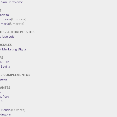
a San Bartolomé
S
Treviso
 Umbrete
(Umbrete)
Umbría
(Umbrete)
OS / AUTOREPUESTOS
 José Luis
OCIALES
 Marketing Digital
AS
ONSUR
Sevilla
S / COMPLEMENTOS
oyeros
RANTES
a
zafrán
´s
 Bólido
(Olivares)
Góngora