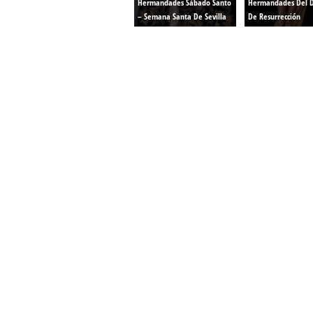
Hermandades Sábado Santo
Hermandades Del 
– Semana Santa De Sevilla
De Resurrección
Confección Túnicas Y Antifaces De Naza
Santa:
La Casa del Nazareno.
Diseño Páginas Web Sevilla | Creación T
AndaluNet
Curso de Quiromasaje Sevilla | Curso de Re
Drenaje Linfático Sevilla | Curso básico de Ho
Cursos de Quiromasaje Sevilla | Cursos
escuela de naturismo.
Cursos de Naturopatia en Sevilla – E
presencial de naturopatía – Dónde estudiar Nat
Academia En Sevilla Especializada En C
Bach
: Hufeland, escuela de naturismo.
Escuela Naturismo Sevilla | Medicina Natu
Sevilla
: Hufeland, escuela de naturismo.
Fabricación de Alta Joyería en Sevilla | Talle
reparación de joyas Sevilla:
Jocafra Joyeros.