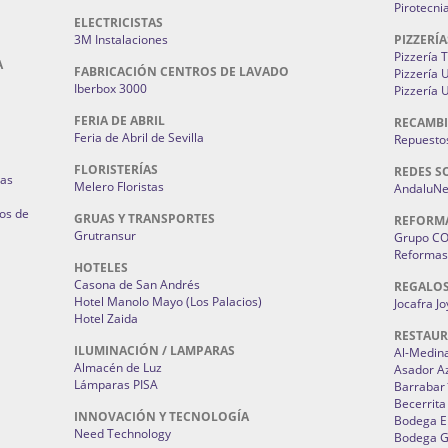
Pirotecni
ELECTRICISTAS
3M Instalaciones
PIZZERÍA
Pizzería 
A
FABRICACIÓN CENTROS DE LAVADO
Pizzería
Iberbox 3000
Pizzería 
FERIA DE ABRIL
RECAMBI
Feria de Abril de Sevilla
Repuestos
FLORISTERÍAS
REDES S
ias
Melero Floristas
AndaluNet
os de
GRUAS Y TRANSPORTES
REFORM
Grutransur
Grupo C
Reformas 
HOTELES
Casona de San Andrés
REGALO
Hotel Manolo Mayo (Los Palacios)
Jocafra J
Hotel Zaida
RESTAU
ILUMINACIÓN / LAMPARAS
Al-Medin
Almacén de Luz
Asador A
Lámparas PISA
Barrabar
Becerrita
INNOVACIÓN Y TECNOLOGÍA
Bodega El
Need Technology
Bodega 