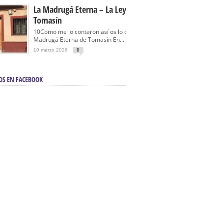
La Madrugá Eterna – La Leyenda De
Tomasín
10Como me lo contaron así os lo cuento… La
Madrugá Eterna de Tomasín En...
10 marzo 2026
0
OS EN FACEBOOK
en Sevilla | Electricista autorizado en Sevilla |
ontra incendios en Sevilla:
3M Instalaciones.
a | Barbacoas En Sevilla:
D&C Chimeneas.
De Segunda Mano, De Ocasión Y Seminuevos
afe | La mejor tienda para comprar cocinas en