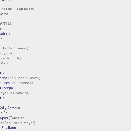
S / COMPLEMENTOS
oyeros
RANTES
a
zafrán
´s
 Bólido
(Olivares)
Góngora
no
(Umbrete)
l Agua
ra
lia
Tapas
(Sanlúcar la Mayor)
 Curro
(La Rinconada)
el Tanque
Mayo
(Los Palacios)
lla
Sol y Sombra
a Sal
apas
(Tomares)
zo
(Sanlúcar la Mayor)
a Sevillano