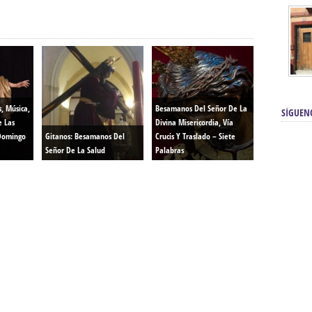
s, Música,
Besamanos Del Señor De La
SÍGUEN
e Las
Divina Misericordia, Vía
Domingo
Gitanos: Besamanos Del
Crucis Y Traslado – Siete
Señor De La Salud
Palabras
renos | Tienda Cofrade | Semana
Averías eléctricas Sevilla | Electricista 
Electricista urgente en Sevilla | Protección c
iendas Online | Posicionamiento:
Chimeneas En Sevilla | Estufas En Sevill
Comprar Neumáticos Baratos Usados, 
flexología Podal Sevilla | Curso de
En Sevilla:
Hipergoma
meopatía:
Hufeland
Tienda de muebles de cocina en el Aljar