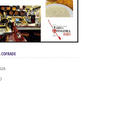
 COFRADE
026
D