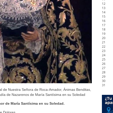
12
13
14
15
16
17
18
19
20
21
22
23
24
25
26
27
28
29
30
31
al de Nuestra Señora de Roca-Amador, Ánimas Benditas,
radía de Nazarenos de María Santísima en su Soledad
r de María Santísima en su Soledad.
de Dolores.