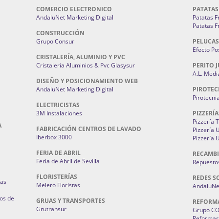
COMERCIO ELECTRONICO
PATATAS
AndaluNet Marketing Digital
Patatas F
Patatas F
CONSTRUCCIÓN
Grupo Consur
PELUCAS
Efecto Pos
CRISTALERÍA, ALUMINIO Y PVC
Cristaleria Aluminios & Pvc Glasysur
PERITO J
A.L. Medi
DISEÑO Y POSICIONAMIENTO WEB
AndaluNet Marketing Digital
PIROTEC
Pirotecni
ELECTRICISTAS
3M Instalaciones
PIZZERÍA
Pizzería 
A
FABRICACIÓN CENTROS DE LAVADO
Pizzería
Iberbox 3000
Pizzería 
FERIA DE ABRIL
RECAMBI
Feria de Abril de Sevilla
Repuestos
FLORISTERÍAS
REDES S
ias
Melero Floristas
AndaluNet
os de
GRUAS Y TRANSPORTES
REFORM
Grutransur
Grupo C
Reformas 