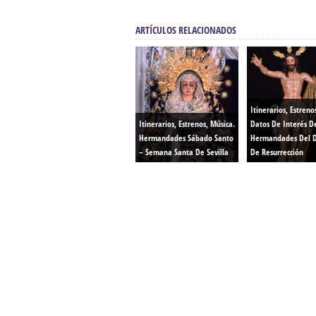
ARTÍCULOS RELACIONADOS
Itinerarios, Estreno
Itinerarios, Estrenos, Música.
Datos De Interés D
Hermandades Sábado Santo
Hermandades Del 
– Semana Santa De Sevilla
De Resurrección
Confección Túnicas Y Antifaces De Naza
Santa:
La Casa del Nazareno.
Diseño Páginas Web Sevilla | Creación T
AndaluNet
Curso de Quiromasaje Sevilla | Curso de Re
Drenaje Linfático Sevilla | Curso básico de Ho