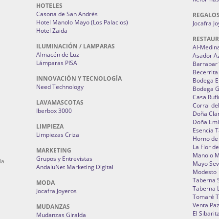
HOTELES
Casona de San Andrés
REGALO
Hotel Manolo Mayo (Los Palacios)
Jocafra J
Hotel Zaida
RESTAU
ILUMINACIÓN / LAMPARAS
Al-Medin
Almacén de Luz
Asador A
Lámparas PISA
Barrabar
Becerrita
INNOVACIÓN Y TECNOLOGÍA
Bodega El
Need Technology
Bodega 
Casa Rufi
LAVAMASCOTAS
Corral de
Iberbox 3000
Doña Cla
Doña Emi
LIMPIEZA
Esencia 
Limpiezas Criza
Horno de
La Flor d
MARKETING
Manolo 
Grupos y Entrevistas
la
Mayo Sevi
AndaluNet Marketing Digital
Modesto
Taberna 
MODA
Taberna L
Jocafra Joyeros
Tomaré T
Venta Pa
MUDANZAS
El Sibarit
Mudanzas Giralda