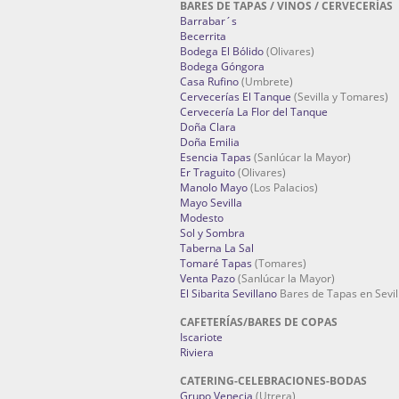
BARES DE TAPAS / VINOS / CERVECERÍAS
Barrabar´s
Becerrita
Bodega El Bólido
(Olivares)
Bodega Góngora
Casa Rufino
(Umbrete)
Cervecerías El Tanque
(Sevilla y Tomares)
Cervecería La Flor del Tanque
Doña Clara
Doña Emilia
Esencia Tapas
(Sanlúcar la Mayor)
Er Traguito
(Olivares)
Manolo Mayo
(Los Palacios)
Mayo Sevilla
Modesto
Sol y Sombra
Taberna La Sal
Tomaré Tapas
(Tomares)
Venta Pazo
(Sanlúcar la Mayor)
El Sibarita Sevillano
Bares de Tapas en Sevil
CAFETERÍAS/BARES DE COPAS
Iscariote
Riviera
CATERING-CELEBRACIONES-BODAS
Grupo Venecia
(Utrera)