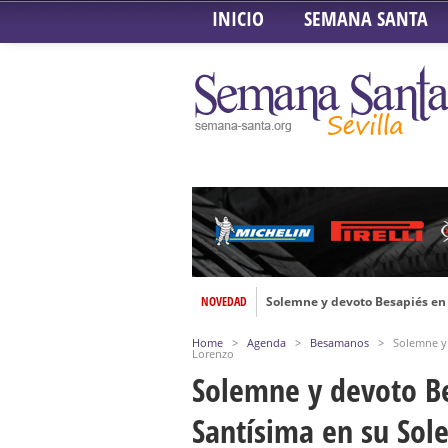
INICIO
SEMANA SANTA
Solemne y devoto Besapiés en 
NOVEDAD
Misa Solemne en honor a Nues
Home
>
Agenda
>
Besamanos
>
Solemne y
Solemne Triduo a la Virgen de
Lorenzo
Solemne y devoto B
Función de la Anunciación del
Besamanos al Señor del Gran P
Santísima en su Sol
Solemne y devoto Besamanos e