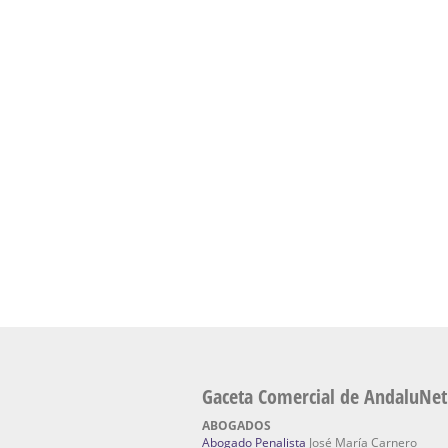
Cursos de Quiromasaje Sevilla | Cursos
escuela de naturismo.
Cursos de Naturopatia en Sevilla – E
presencial de naturopatía – Dónde estudiar Nat
Academia En Sevilla Especializada En C
Bach
: Hufeland, escuela de naturismo.
Escuela Naturismo Sevilla | Medicina Natu
Sevilla
: Hufeland, escuela de naturismo.
Fabricación de Alta Joyería en Sevilla | Talle
reparación de joyas Sevilla:
Jocafra Joyeros.
Fabricante máquinas de lavado de coches 
coches | Instaladores boxes de lavado de co
IBERBOX 3000.
Chatarrerías | Chatarras, Metales, Residuos
El Pino
Gaceta Comercial de AndaluNet
ABOGADOS
Abogado Penalista
José María Carnero