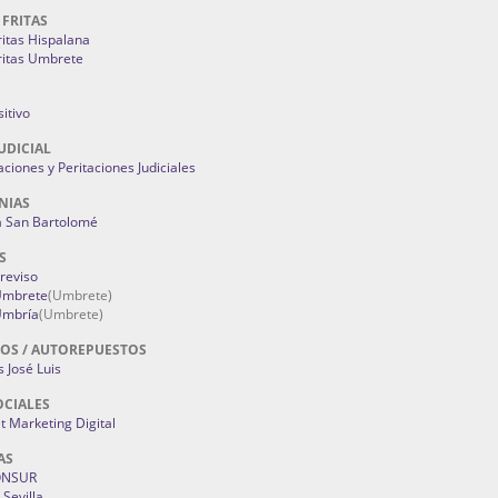
 FRITAS
ritas Hispalana
ritas Umbrete
itivo
UDICIAL
aciones y Peritaciones Judiciales
NIAS
a San Bartolomé
S
Treviso
 Umbrete
(Umbrete)
Umbría
(Umbrete)
OS / AUTOREPUESTOS
 José Luis
OCIALES
 Marketing Digital
AS
ONSUR
Sevilla