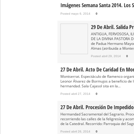
Imágenes Semana Santa 2014. Los S
Posted mayo 6, 2014
0
29 De Abril. Salida 
ANTIGUA, FERVOSOSA, I
DE LA DIVINA PASTORA DE
de Padua Hermano Mayor: 
Almas (atribuida a Montes
Posted abril 29, 2014
0
27 De Abril. Acto De Caridad En Mo
Montserrat. Espectáculo de flamenco organi
Leonor Álvarez de Bormujos a beneficio de l
hermandad. Sala Cajasol sita en la...
Posted abril 27, 2014
0
27 De Abril. Procesión De Impedido
Hermandad Sacramental del Sagrario. Proce
recorriendo las calles de la feligresía y a
de la Catedral. Recorrido: Parroquia del Sagr
Posted abril 26, 2014
0