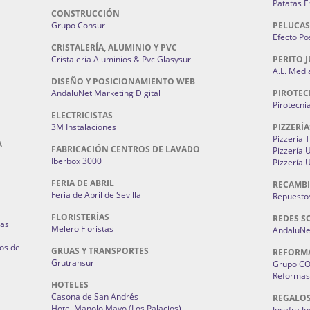
Patatas F
CONSTRUCCIÓN
Grupo Consur
PELUCAS
Efecto Pos
CRISTALERÍA, ALUMINIO Y PVC
Cristaleria Aluminios & Pvc Glasysur
PERITO J
A.L. Medi
DISEÑO Y POSICIONAMIENTO WEB
AndaluNet Marketing Digital
PIROTEC
Pirotecni
ELECTRICISTAS
3M Instalaciones
PIZZERÍA
Pizzería 
A
FABRICACIÓN CENTROS DE LAVADO
Pizzería
Iberbox 3000
Pizzería 
FERIA DE ABRIL
RECAMBI
Feria de Abril de Sevilla
Repuestos
FLORISTERÍAS
REDES S
ias
Melero Floristas
AndaluNet
os de
GRUAS Y TRANSPORTES
REFORM
Grutransur
Grupo C
Reformas 
HOTELES
Casona de San Andrés
REGALO
Hotel Manolo Mayo (Los Palacios)
Jocafra J