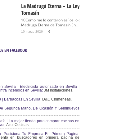
La Madrugá Eterna – La Leyenda De
Tomasín
10Como me lo contaron así os lo cuento… La
Madrugá Eterna de Tomasín En...
10 marzo 2026
0
OS EN FACEBOOK
en Sevilla | Electricista autorizado en Sevilla |
ontra incendios en Sevilla:
3M Instalaciones.
a | Barbacoas En Sevilla:
D&C Chimeneas.
De Segunda Mano, De Ocasión Y Seminuevos
afe | La mejor tienda para comprar cocinas en
yor:
Azul Cocinas.
a. Posiciona Tu Empresa En Primera Página.
ento en buscadores en primera página de