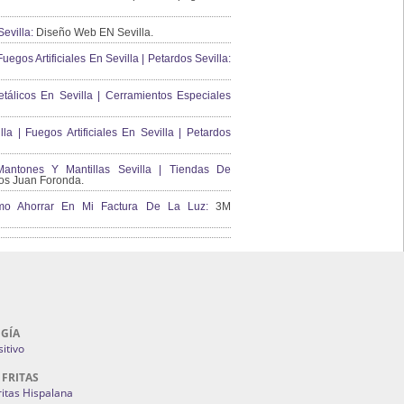
evilla:
Diseño Web EN Sevilla.
uegos Artificiales En Sevilla | Petardos Sevilla:
álicos En Sevilla | Cerramientos Especiales
lla | Fuegos Artificiales En Sevilla | Petardos
ntones Y Mantillas Sevilla | Tiendas De
s Juan Foronda.
Como Ahorrar En Mi Factura De La Luz:
3M
GÍA
itivo
 FRITAS
ritas Hispalana