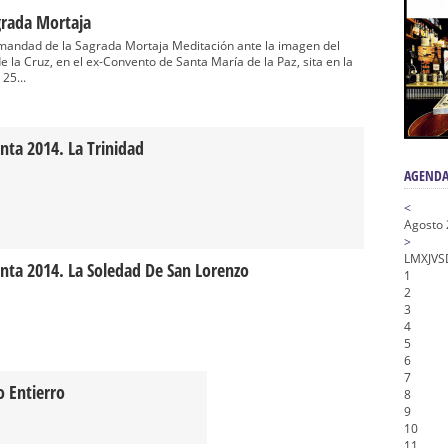
nta Angustia
grada Mortaja
de la Salud
andad de la Sagrada Mortaja Meditación ante la imagen del
 la Cruz, en el ex-Convento de Santa María de la Paz, sita en la
na Misericordia, Vía Crucis y Traslado – Siete Palabras
25...
honor de Nuestro Padre Jesús de la Pasión
tra Señora de Gracia y Esperanza – San Roque
ta 2014. La Trinidad
AGENDA
<
Agosto
>
L
M
X
J
V
S
ta 2014. La Soledad De San Lorenzo
1
2
3
4
5
6
7
 Entierro
8
9
10
11