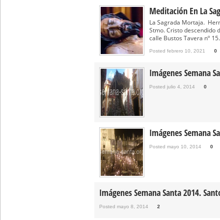
Besapié y Besamano en la Qui
Meditación En La Sa
Gitanos: Besamanos del Señor 
La Sagrada Mortaja. Herm
Stmo. Cristo descendido de
Besamanos del Señor de la Divi
calle Bustos Tavera nº 15. 
Solemne y devoto Besapiés en 
Posted febrero 10, 2021
0
Misa Solemne en honor a Nues
Imágenes Semana San
Posted julio 4, 2014
0
Imágenes Semana San
Posted mayo 10, 2014
0
Imágenes Semana Santa 2014. Santo
Posted mayo 8, 2014
2