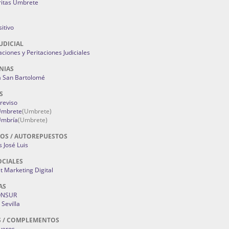
ritas Umbrete
itivo
UDICIAL
aciones y Peritaciones Judiciales
NIAS
a San Bartolomé
S
Treviso
 Umbrete
(Umbrete)
Umbría
(Umbrete)
OS / AUTOREPUESTOS
 José Luis
OCIALES
 Marketing Digital
AS
ONSUR
Sevilla
S / COMPLEMENTOS
oyeros