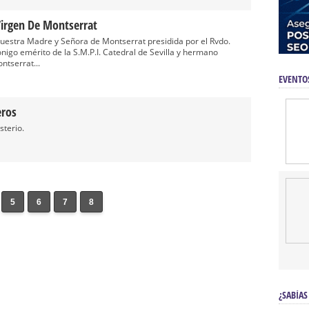
Virgen De Montserrat
uestra Madre y Señora de Montserrat presidida por el Rvdo.
nigo emérito de la S.M.P.I. Catedral de Sevilla y hermano
tserrat...
EVENTO
eros
terio.
5
6
7
8
¿SABÍAS