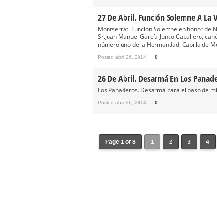
27 De Abril. Función Solemne A La 
Montserrat. Función Solemne en honor de N
Sr.Juan Manuel García-Junco Caballero, canó
número uno de la Hermandad. Capilla de Mon
Posted abril 26, 2014
0
26 De Abril. Desarmá En Los Panad
Los Panaderos. Desarmá para el paso de mis
Posted abril 26, 2014
0
Page 1 of 8
1
2
3
4