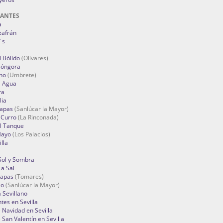
RANTES
a
zafrán
´s
 Bólido
(Olivares)
Góngora
no
(Umbrete)
l Agua
ra
lia
Tapas
(Sanlúcar la Mayor)
 Curro
(La Rinconada)
el Tanque
Mayo
(Los Palacios)
lla
Sol y Sombra
a Sal
apas
(Tomares)
zo
(Sanlúcar la Mayor)
a Sevillano
tes en Sevilla
Navidad en Sevilla
San Valentín en Sevilla