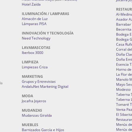
Hotel Zaida
RESTAU
ILUMINACIÓN / LAMPARAS
Al-Medin
Almacén de Luz
Asador A
Lámparas PISA
Barrabar
Becerrita
INNOVACIÓN Y TECNOLOGÍA
Bodega El
Need Technology
Bodega 
Casa Rufi
LAVAMASCOTAS
Corral de
Iberbox 3000
Doña Cla
Doña Emi
LIMPIEZA
Esencia 
Limpiezas Criza
Horno de
La Flor d
MARKETING
Manolo 
Grupos y Entrevistas
la
Mayo Sevi
AndaluNet Marketing Digital
Modesto
Taberna 
MODA
Taberna L
Jocafra Joyeros
Tomaré T
Venta Pa
MUDANZAS
El Sibarit
Mudanzas Giralda
Restauran
Menús de 
MUEBLES
Menús de 
Barnizados García e Hijos