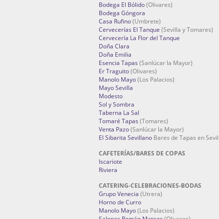
Bodega El Bólido
(Olivares)
Bodega Góngora
Casa Rufino
(Umbrete)
Cervecerías El Tanque
(Sevilla y Tomares)
Cervecería La Flor del Tanque
Doña Clara
Doña Emilia
Esencia Tapas
(Sanlúcar la Mayor)
Er Traguito
(Olivares)
Manolo Mayo
(Los Palacios)
Mayo Sevilla
Modesto
Sol y Sombra
Taberna La Sal
Tomaré Tapas
(Tomares)
Venta Pazo
(Sanlúcar la Mayor)
El Sibarita Sevillano
Bares de Tapas en Sevil
CAFETERÍAS/BARES DE COPAS
Iscariote
Riviera
CATERING-CELEBRACIONES-BODAS
Grupo Venecia
(Utrera)
Horno de Curro
Manolo Mayo
(Los Palacios)
Salones Román Mateos
(Olivares)