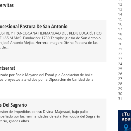
ervitas
12
13
14
15
16
Procesional Pastora De San Antonio
17
LUSTRE Y FRANCISCANA HERMANDAD DEL REDIL EUCARÍSTICO
18
 LAS ALMAS. Fundación: 1730 Templo: Iglesia de San Antonio
19
José Antonio Mejias Herrera Imagen: Divina Pastora de las
20
 de...
21
22
23
24
ntserrat
25
26
zado por Rocío Moyano del Estad y la Asociación de baile
27
os proyectos atendidos por la Diputación de Caridad de la
28
29
30
31
s Del Sagrario
sión de Impedidos con su Divina Majestad, bajo palio
compañado por las hermandades de esta. Parroquia del Sagrario
ario, gradas altas...