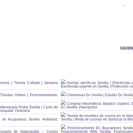
SÍGUEN
renos | Tienda Cofrade | Semana
Averías eléctricas Sevilla | Electricista 
Electricista urgente en Sevilla | Protección c
iendas Online | Posicionamiento:
Chimeneas En Sevilla | Estufas En Sevill
Comprar Neumáticos Baratos Usados, 
flexología Podal Sevilla | Curso de
En Sevilla:
Hipergoma
meopatía:
Hufeland
Tienda de muebles de cocina en el Aljar
 de Acupuntura Sevilla:
Hufeland,
Sevilla | Venta de cocinas en Sanlúcar la Ma
Posicionamiento En Buscadores Sevill
scuela de Naturopatía – Cursos
Posicionamiento Web Sevilla:
Posicionami