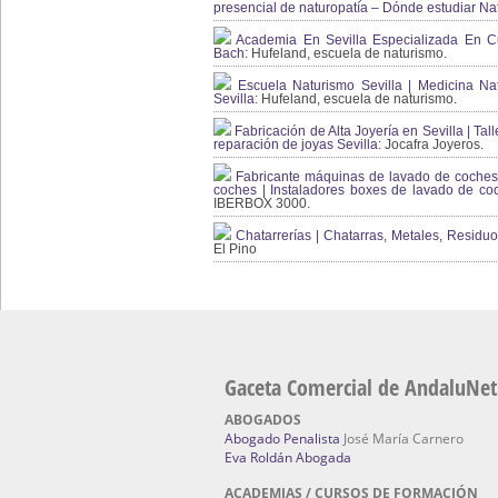
presencial de naturopatía – Dónde estudiar Nat
Academia En Sevilla Especializada En C
Bach
: Hufeland, escuela de naturismo.
Escuela Naturismo Sevilla | Medicina Natu
Sevilla
: Hufeland, escuela de naturismo.
Fabricación de Alta Joyería en Sevilla | Talle
reparación de joyas Sevilla:
Jocafra Joyeros.
Fabricante máquinas de lavado de coches 
coches | Instaladores boxes de lavado de co
IBERBOX 3000.
Chatarrerías | Chatarras, Metales, Residuos
El Pino
Gaceta Comercial de AndaluNet
ABOGADOS
Abogado Penalista
José María Carnero
Eva Roldán Abogada
ACADEMIAS / CURSOS DE FORMACIÓN