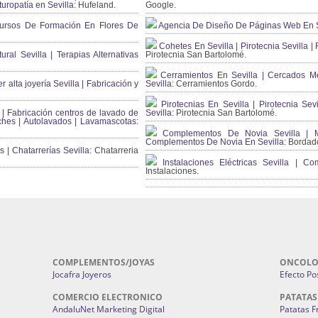
uropatía en Sevilla:
Hufeland.
Google.
ursos De Formación En Flores De
Agencia De Diseño De Páginas Web En S
Cohetes En Sevilla | Pirotecnia Sevilla | F
ral Sevilla | Terapias Alternativas
Pirotecnia San Bartolomé.
Cerramientos En Sevilla | Cercados Met
r alta joyería Sevilla | Fabricación y
Sevilla:
Cerramientos Gordo.
Pirotecnias En Sevilla | Pirotecnia Sevi
| Fabricación centros de lavado de
Sevilla:
Pirotecnia San Bartolomé.
ches | Autolavados | Lavamascotas:
Complementos De Novia Sevilla | Ma
Complementos De Novia En Sevilla:
Bordado
 | Chatarrerías Sevilla:
Chatarreria
Instalaciones Eléctricas Sevilla | 
Instalaciones.
COMPLEMENTOS/JOYAS
ONCOLO
Jocafra Joyeros
Efecto Pos
COMERCIO ELECTRONICO
PATATAS
AndaluNet Marketing Digital
Patatas F