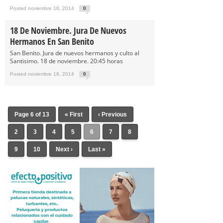
Posted noviembre 18, 2014
0
18 De Noviembre. Jura De Nuevos
Hermanos En San Benito
San Benito. Jura de nuevos hermanos y culto al
Santisimo. 18 de noviembre. 20:45 horas
Posted noviembre 18, 2014
0
Page 6 of 13
« First
‹ Previous
2
3
4
5
6
7
8
9
10
Next ›
Last »