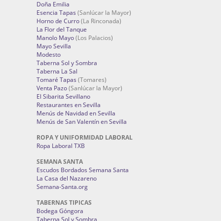
Doña Emilia
Esencia Tapas
(Sanlúcar la Mayor)
Horno de Curro
(La Rinconada)
La Flor del Tanque
Manolo Mayo
(Los Palacios)
Mayo Sevilla
Modesto
Taberna Sol y Sombra
Taberna La Sal
Tomaré Tapas
(Tomares)
Venta Pazo
(Sanlúcar la Mayor)
El Sibarita Sevillano
Restaurantes en Sevilla
Menús de Navidad en Sevilla
Menús de San Valentín en Sevilla
ROPA Y UNIFORMIDAD LABORAL
Ropa Laboral TXB
SEMANA SANTA
Escudos Bordados Semana Santa
La Casa del Nazareno
Semana-Santa.org
TABERNAS TIPICAS
Bodega Góngora
Taberna Sol y Sombra