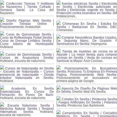
Confección Túnicas Y Antifaces
Averías eléctricas Sevilla | Electricista
De Nazarenos | Tienda Cofrade |
en Sevilla | Electricista autorizado en
Semana Santa:
La Casa del
Sevilla | Electricista urgente en Sevilla |
Nazareno.
Protección contra incendios en Sevilla:
3
Instalaciones.
Diseño Páginas Web Sevilla |
Creación Tiendas Online |
Chimeneas En Sevilla | Estufas En
Posicionamiento:
AndaluNet
Sevilla | Barbacoas En Sevilla:
D&
Chimeneas.
Curso de Quiromasaje Sevilla |
Curso de Reflexología Podal Sevilla |
Comprar Neumáticos Baratos Usados,
Curso de Drenaje Linfático Sevilla |
De Segunda Mano, De Ocasión Y
Curso básico de Homeopatía:
Seminuevos En Sevilla:
Hipergoma
Hufeland
Tienda de muebles de cocina en el
Cursos de Quiromasaje Sevilla |
Aljarafe | La mejor tienda para comprar
Cursos de Acupuntura Sevilla:
cocinas en Sevilla | Venta de cocinas en
Hufeland, escuela de naturismo.
Sanlúcar la Mayor:
Azul Cocinas.
Cursos de Naturopatia en Sevilla
Posicionamiento En Buscadores
– Escuela de Naturopatía – Cursos
Sevilla. Posiciona Tu Empresa En Primera
presencial de naturopatía – Dónde
Página. Posicionamiento Web Sevilla:
estudiar Naturopatía en Sevilla:
Posicionamiento en buscadores en
Hufeland.
primera página de Google.
Academia En Sevilla
Agencia De Diseño De Páginas Web
Especializada En Cursos De
En Sevilla:
Diseño Web EN Sevilla.
Formación En Flores De Bach
:
Hufeland, escuela de naturismo.
Cohetes En Sevilla | Pirotecnia Sevilla
| Fuegos Artificiales En Sevilla | Petardos
Escuela Naturismo Sevilla |
Sevilla:
Pirotecnia San Bartolomé.
Medicina Natural Sevilla | Terapias
Alternativas Sevilla
: Hufeland,
Cerramientos En Sevilla | Cercados
escuela de naturismo.
Metálicos En Sevilla | Cerramientos