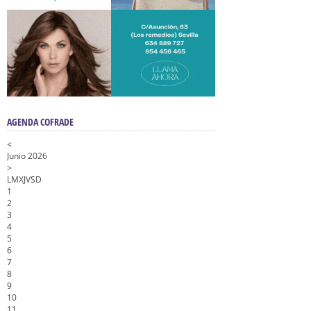
AGENDA COFRADE
<
Junio 2026
>
L
M
X
J
V
S
D
1
2
3
4
5
6
7
8
9
10
11