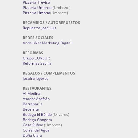
Pizzería Treviso
Pizzería Umbrete
(Umbrete)
Pizzería Umbría
(Umbrete)
RECAMBIOS / AUTOREPUESTOS
Repuestos José Luis
REDES SOCIALES
AndaluNet Marketing Digital
REFORMAS
Grupo CONSUR
Reformas Sevilla
REGALOS / COMPLEMENTOS
Jocafra Joyeros
RESTAURANTES
Al-Medina
Asador Azafrán
Barrabar´s
Becerrita
Bodega El Bólido
(Olivares)
Bodega Góngora
Casa Rufino
(Umbrete)
Corral del Agua
Doña Clara