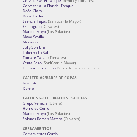
Cervecerías El Tanque
(Sevilla y Tomares)
Cervecería La Flor del Tanque
Doña Clara
Doña Emilia
Esencia Tapas
(Sanlúcar la Mayor)
Er Traguito
(Olivares)
Manolo Mayo
(Los Palacios)
Mayo Sevilla
Modesto
Sol y Sombra
Taberna La Sal
Tomaré Tapas
(Tomares)
Venta Pazo
(Sanlúcar la Mayor)
El Sibarita Sevillano
Bares de Tapas en Sevilla
CAFETERÍAS/BARES DE COPAS
Iscariote
Riviera
CATERING-CELEBRACIONES-BODAS
Grupo Venecia
(Utrera)
Horno de Curro
Manolo Mayo
(Los Palacios)
Salones Román Mateos
(Olivares)
CERRAMIENTOS
Cerramientos Gordo