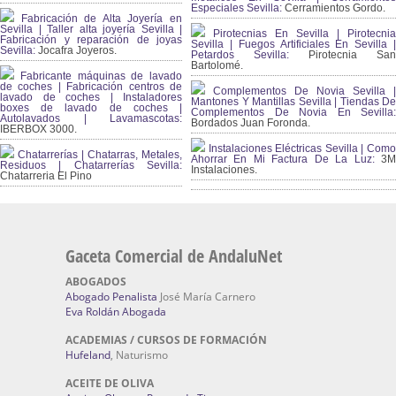
Especiales Sevilla:
Cerramientos Gordo.
Fabricación de Alta Joyería en
Sevilla | Taller alta joyería Sevilla |
Pirotecnias En Sevilla | Pirotecnia
Fabricación y reparación de joyas
Sevilla | Fuegos Artificiales En Sevilla |
Sevilla:
Jocafra Joyeros.
Petardos Sevilla:
Pirotecnia San
Bartolomé.
Fabricante máquinas de lavado
de coches | Fabricación centros de
Complementos De Novia Sevilla |
lavado de coches | Instaladores
Mantones Y Mantillas Sevilla | Tiendas De
boxes de lavado de coches |
Complementos De Novia En Sevilla:
Autolavados | Lavamascotas:
Bordados Juan Foronda.
IBERBOX 3000.
Instalaciones Eléctricas Sevilla | Como
Chatarrerías | Chatarras, Metales,
Ahorrar En Mi Factura De La Luz:
3
Residuos | Chatarrerías Sevilla:
Instalaciones.
Chatarreria El Pino
Gaceta Comercial de AndaluNet
ABOGADOS
Abogado Penalista
José María Carnero
Eva Roldán Abogada
ACADEMIAS / CURSOS DE FORMACIÓN
Hufeland
, Naturismo
ACEITE DE OLIVA