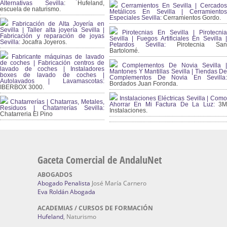
Alternativas Sevilla
: Hufeland,
Cerramientos En Sevilla | Cercados
escuela de naturismo.
Metálicos En Sevilla | Cerramientos
Especiales Sevilla:
Cerramientos Gordo.
Fabricación de Alta Joyería en
Sevilla | Taller alta joyería Sevilla |
Pirotecnias En Sevilla | Pirotecnia
Fabricación y reparación de joyas
Sevilla | Fuegos Artificiales En Sevilla |
Sevilla:
Jocafra Joyeros.
Petardos Sevilla:
Pirotecnia San
Bartolomé.
Fabricante máquinas de lavado
de coches | Fabricación centros de
Complementos De Novia Sevilla |
lavado de coches | Instaladores
Mantones Y Mantillas Sevilla | Tiendas De
boxes de lavado de coches |
Complementos De Novia En Sevilla:
Autolavados | Lavamascotas:
Bordados Juan Foronda.
IBERBOX 3000.
Instalaciones Eléctricas Sevilla | Como
Chatarrerías | Chatarras, Metales,
Ahorrar En Mi Factura De La Luz:
3
Residuos | Chatarrerías Sevilla:
Instalaciones.
Chatarreria El Pino
Gaceta Comercial de AndaluNet
ABOGADOS
Abogado Penalista
José María Carnero
Eva Roldán Abogada
ACADEMIAS / CURSOS DE FORMACIÓN
Hufeland
, Naturismo