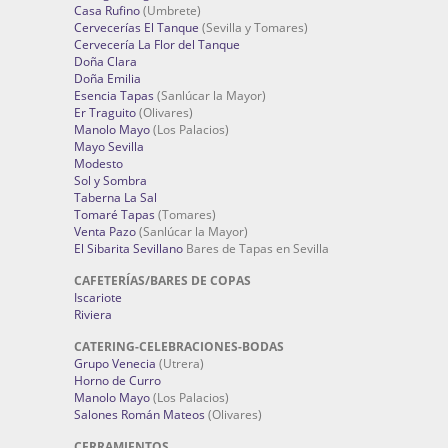
Casa Rufino
(Umbrete)
Cervecerías El Tanque
(Sevilla y Tomares)
Cervecería La Flor del Tanque
Doña Clara
Doña Emilia
Esencia Tapas
(Sanlúcar la Mayor)
Er Traguito
(Olivares)
Manolo Mayo
(Los Palacios)
Mayo Sevilla
Modesto
Sol y Sombra
Taberna La Sal
Tomaré Tapas
(Tomares)
Venta Pazo
(Sanlúcar la Mayor)
El Sibarita Sevillano
Bares de Tapas en Sevilla
CAFETERÍAS/BARES DE COPAS
Iscariote
Riviera
CATERING-CELEBRACIONES-BODAS
Grupo Venecia
(Utrera)
Horno de Curro
Manolo Mayo
(Los Palacios)
Salones Román Mateos
(Olivares)
CERRAMIENTOS