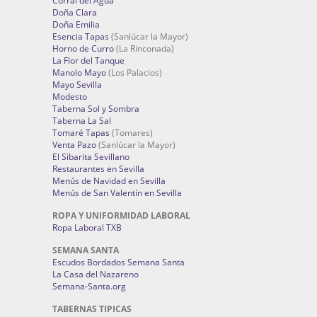
Corral del Agua
Doña Clara
Doña Emilia
Esencia Tapas
(Sanlúcar la Mayor)
Horno de Curro
(La Rinconada)
La Flor del Tanque
Manolo Mayo
(Los Palacios)
Mayo Sevilla
Modesto
Taberna Sol y Sombra
Taberna La Sal
Tomaré Tapas
(Tomares)
Venta Pazo
(Sanlúcar la Mayor)
El Sibarita Sevillano
Restaurantes en Sevilla
Menús de Navidad en Sevilla
Menús de San Valentín en Sevilla
ROPA Y UNIFORMIDAD LABORAL
Ropa Laboral TXB
SEMANA SANTA
Escudos Bordados Semana Santa
La Casa del Nazareno
Semana-Santa.org
TABERNAS TIPICAS