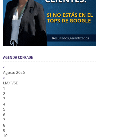
AGENDA COFRADE
<
Agosto 2026
>
L
M
X
J
V
S
D
1
2
3
4
5
6
7
8
9
10