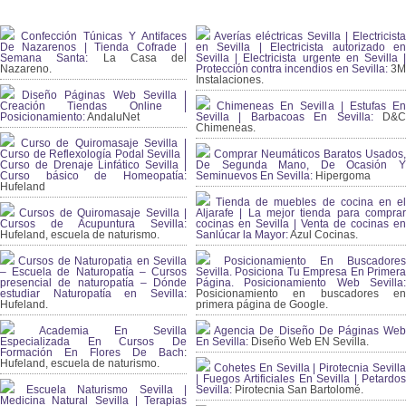
Confección Túnicas Y Antifaces
Averías eléctricas Sevilla | Electricista
De Nazarenos | Tienda Cofrade |
en Sevilla | Electricista autorizado en
Semana Santa:
La Casa del
Sevilla | Electricista urgente en Sevilla |
Nazareno.
Protección contra incendios en Sevilla:
3
Instalaciones.
Diseño Páginas Web Sevilla |
Creación Tiendas Online |
Chimeneas En Sevilla | Estufas En
Posicionamiento:
AndaluNet
Sevilla | Barbacoas En Sevilla:
D&
Chimeneas.
Curso de Quiromasaje Sevilla |
Curso de Reflexología Podal Sevilla |
Comprar Neumáticos Baratos Usados,
Curso de Drenaje Linfático Sevilla |
De Segunda Mano, De Ocasión Y
Curso básico de Homeopatía:
Seminuevos En Sevilla:
Hipergoma
Hufeland
Tienda de muebles de cocina en el
Cursos de Quiromasaje Sevilla |
Aljarafe | La mejor tienda para comprar
Cursos de Acupuntura Sevilla:
cocinas en Sevilla | Venta de cocinas en
Hufeland, escuela de naturismo.
Sanlúcar la Mayor:
Azul Cocinas.
Cursos de Naturopatia en Sevilla
Posicionamiento En Buscadores
– Escuela de Naturopatía – Cursos
Sevilla. Posiciona Tu Empresa En Primera
presencial de naturopatía – Dónde
Página. Posicionamiento Web Sevilla:
estudiar Naturopatía en Sevilla:
Posicionamiento en buscadores en
Hufeland.
primera página de Google.
Academia En Sevilla
Agencia De Diseño De Páginas Web
Especializada En Cursos De
En Sevilla:
Diseño Web EN Sevilla.
Formación En Flores De Bach
:
Hufeland, escuela de naturismo.
Cohetes En Sevilla | Pirotecnia Sevilla
| Fuegos Artificiales En Sevilla | Petardos
Escuela Naturismo Sevilla |
Sevilla:
Pirotecnia San Bartolomé.
Medicina Natural Sevilla | Terapias