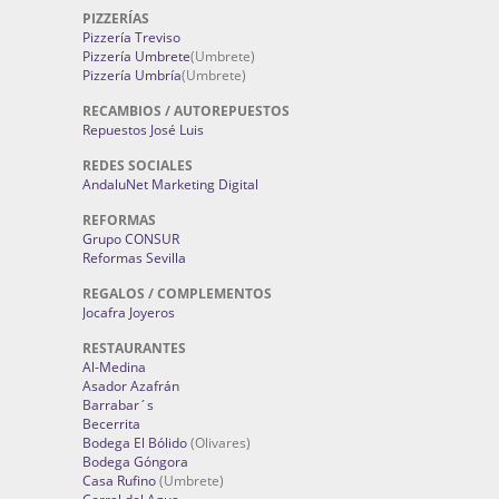
PIZZERÍAS
Pizzería Treviso
Pizzería Umbrete
(Umbrete)
Pizzería Umbría
(Umbrete)
RECAMBIOS / AUTOREPUESTOS
Repuestos José Luis
REDES SOCIALES
AndaluNet Marketing Digital
REFORMAS
Grupo CONSUR
Reformas Sevilla
REGALOS / COMPLEMENTOS
Jocafra Joyeros
RESTAURANTES
Al-Medina
Asador Azafrán
Barrabar´s
Becerrita
Bodega El Bólido
(Olivares)
Bodega Góngora
Casa Rufino
(Umbrete)