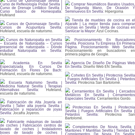
Curso de Quiromasaje Sevilla |
Curso de Reflexología Podal Sevilla |
Comprar Neumáticos Baratos Usados,
Curso de Drenaje Linfático Sevilla |
De Segunda Mano, De Ocasión Y
Curso básico de Homeopatía:
Seminuevos En Sevilla:
Hipergoma
Hufeland
Tienda de muebles de cocina en el
Cursos de Quiromasaje Sevilla |
Aljarafe | La mejor tienda para comprar
Cursos de Acupuntura Sevilla:
cocinas en Sevilla | Venta de cocinas en
Hufeland, escuela de naturismo.
Sanlúcar la Mayor:
Azul Cocinas.
Cursos de Naturopatia en Sevilla
Posicionamiento En Buscadores
– Escuela de Naturopatía – Cursos
Sevilla. Posiciona Tu Empresa En Primera
presencial de naturopatía – Dónde
Página. Posicionamiento Web Sevilla:
estudiar Naturopatía en Sevilla:
Posicionamiento en buscadores en
Hufeland.
primera página de Google.
Academia En Sevilla
Agencia De Diseño De Páginas Web
Especializada En Cursos De
En Sevilla:
Diseño Web EN Sevilla.
Formación En Flores De Bach
:
Hufeland, escuela de naturismo.
Cohetes En Sevilla | Pirotecnia Sevilla
| Fuegos Artificiales En Sevilla | Petardos
Escuela Naturismo Sevilla |
Sevilla:
Pirotecnia San Bartolomé.
Medicina Natural Sevilla | Terapias
Alternativas Sevilla
: Hufeland,
Cerramientos En Sevilla | Cercados
escuela de naturismo.
Metálicos En Sevilla | Cerramientos
Especiales Sevilla:
Cerramientos Gordo.
Fabricación de Alta Joyería en
Sevilla | Taller alta joyería Sevilla |
Pirotecnias En Sevilla | Pirotecnia
Fabricación y reparación de joyas
Sevilla | Fuegos Artificiales En Sevilla |
Sevilla:
Jocafra Joyeros.
Petardos Sevilla:
Pirotecnia San
Bartolomé.
Fabricante máquinas de lavado
de coches | Fabricación centros de
Complementos De Novia Sevilla |
lavado de coches | Instaladores
Mantones Y Mantillas Sevilla | Tiendas De
boxes de lavado de coches |
Complementos De Novia En Sevilla: