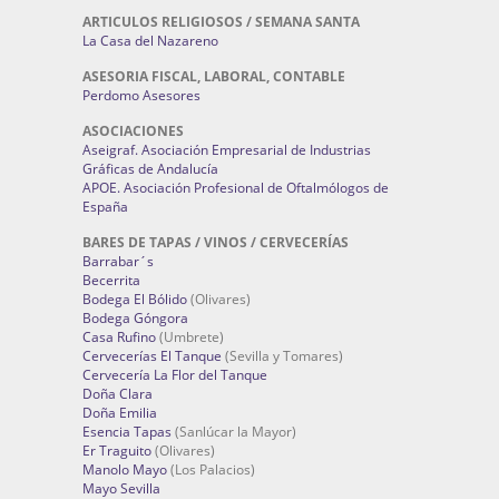
ARTICULOS RELIGIOSOS / SEMANA SANTA
La Casa del Nazareno
ASESORIA FISCAL, LABORAL, CONTABLE
Perdomo Asesores
ASOCIACIONES
Aseigraf. Asociación Empresarial de Industrias
Gráficas de Andalucía
APOE. Asociación Profesional de Oftalmólogos de
España
BARES DE TAPAS / VINOS / CERVECERÍAS
Barrabar´s
Becerrita
Bodega El Bólido
(Olivares)
Bodega Góngora
Casa Rufino
(Umbrete)
Cervecerías El Tanque
(Sevilla y Tomares)
Cervecería La Flor del Tanque
Doña Clara
Doña Emilia
Esencia Tapas
(Sanlúcar la Mayor)
Er Traguito
(Olivares)
Manolo Mayo
(Los Palacios)
Mayo Sevilla