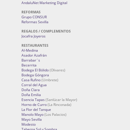
AndaluNet Marketing Digital
REFORMAS
Grupo CONSUR
Reformas Sevilla
REGALOS / COMPLEMENTOS
Jocafra Joyeros
RESTAURANTES
Al-Medina
Asador Azafrán
Barrabar´s
Becerrita
Bodega El Bólido
(Olivares)
Bodega Góngora
Casa Rufino
(Umbrete)
Corral del Agua
Doña Clara
Doña Emilia
Esencia Tapas
(Sanlúcar la Mayor)
Horno de Curro
(La Rinconada)
La Flor del Tanque
Manolo Mayo
(Los Palacios)
Mayo Sevilla
Modesto
Taberna Sol y Sombra