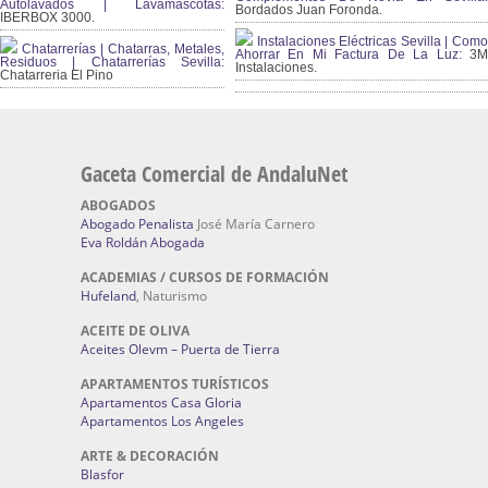
Autolavados | Lavamascotas:
Bordados Juan Foronda.
IBERBOX 3000.
Instalaciones Eléctricas Sevilla | Como
Chatarrerías | Chatarras, Metales,
Ahorrar En Mi Factura De La Luz:
3
Residuos | Chatarrerías Sevilla:
Instalaciones.
Chatarreria El Pino
Gaceta Comercial de AndaluNet
ABOGADOS
Abogado Penalista
José María Carnero
Eva Roldán Abogada
ACADEMIAS / CURSOS DE FORMACIÓN
Hufeland
, Naturismo
ACEITE DE OLIVA
Aceites Olevm – Puerta de Tierra
APARTAMENTOS TURÍSTICOS
Apartamentos Casa Gloria
Apartamentos Los Angeles
ARTE & DECORACIÓN
Blasfor