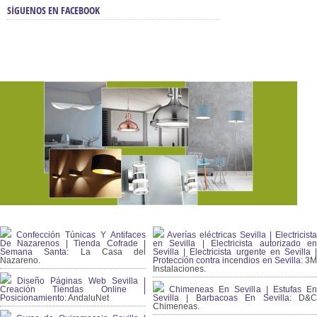
SÍGUENOS EN FACEBOOK
Confección Túnicas Y Antifaces
Averías eléctricas Sevilla | Electricista
De Nazarenos | Tienda Cofrade |
en Sevilla | Electricista autorizado en
Semana Santa:
La Casa del
Sevilla | Electricista urgente en Sevilla |
Nazareno.
Protección contra incendios en Sevilla:
3
Instalaciones.
Diseño Páginas Web Sevilla |
Creación Tiendas Online |
Chimeneas En Sevilla | Estufas En
Posicionamiento:
AndaluNet
Sevilla | Barbacoas En Sevilla:
D&
Chimeneas.