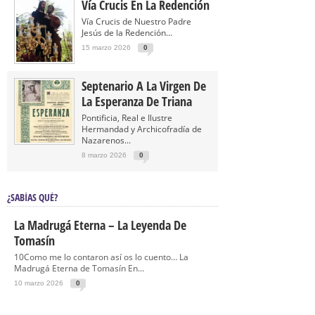
Vía Crucis En La Redención
Vía Crucis de Nuestro Padre
Jesús de la Redención...
15 marzo 2026
0
Septenario A La Virgen De
La Esperanza De Triana
Pontificia, Real e Ilustre
Hermandad y Archicofradía de
Nazarenos...
8 marzo 2026
0
¿SABÍAS QUÉ?
La Madrugá Eterna – La Leyenda De
Tomasín
10Como me lo contaron así os lo cuento… La
Madrugá Eterna de Tomasín En...
10 marzo 2026
0