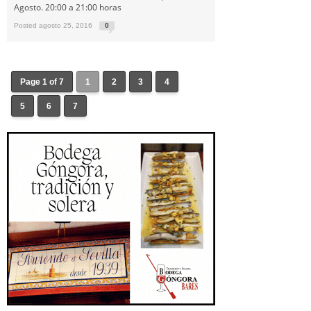
Agosto. 20:00 a 21:00 horas
Posted agosto 25, 2016
0
Page 1 of 7
1
2
3
4
5
6
7