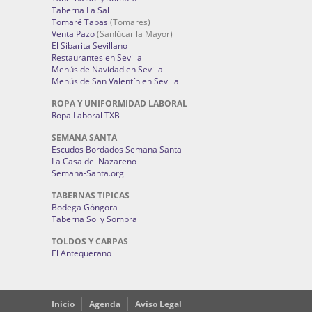
Taberna La Sal
Tomaré Tapas
(Tomares)
Venta Pazo
(Sanlúcar la Mayor)
El Sibarita Sevillano
Restaurantes en Sevilla
Menús de Navidad en Sevilla
Menús de San Valentín en Sevilla
ROPA Y UNIFORMIDAD LABORAL
Ropa Laboral TXB
SEMANA SANTA
Escudos Bordados Semana Santa
La Casa del Nazareno
Semana-Santa.org
TABERNAS TIPICAS
Bodega Góngora
Taberna Sol y Sombra
TOLDOS Y CARPAS
El Antequerano
Inicio
Agenda
Aviso Legal