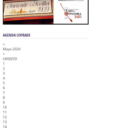
AGENDA COFRADE
<
Mayo 2026
>
L
M
X
J
V
S
D
1
2
3
4
5
6
7
8
9
10
11
12
13
14