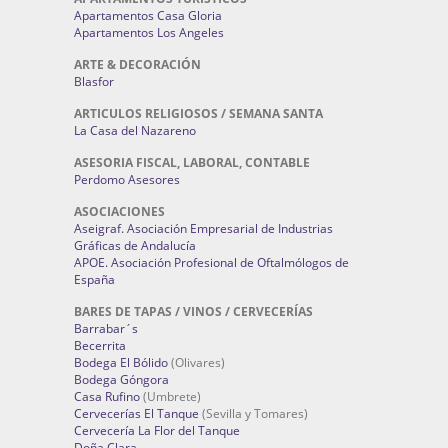
Apartamentos Casa Gloria
Apartamentos Los Angeles
ARTE & DECORACIÓN
Blasfor
ARTICULOS RELIGIOSOS / SEMANA SANTA
La Casa del Nazareno
ASESORIA FISCAL, LABORAL, CONTABLE
Perdomo Asesores
ASOCIACIONES
Aseigraf. Asociación Empresarial de Industrias
Gráficas de Andalucía
APOE. Asociación Profesional de Oftalmólogos de
España
BARES DE TAPAS / VINOS / CERVECERÍAS
Barrabar´s
Becerrita
Bodega El Bólido
(Olivares)
Bodega Góngora
Casa Rufino
(Umbrete)
Cervecerías El Tanque
(Sevilla y Tomares)
Cervecería La Flor del Tanque
Doña Clara