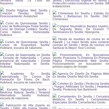
Semana Santa:
La Casa del
Sevilla | Electricista urgente en Sevilla |
Nazareno.
Protección contra incendios en Sevilla:
3
Instalaciones.
Diseño Páginas Web Sevilla |
Creación Tiendas Online |
Chimeneas En Sevilla | Estufas En
Posicionamiento:
AndaluNet
Sevilla | Barbacoas En Sevilla:
D&
Chimeneas.
Curso de Quiromasaje Sevilla |
Curso de Reflexología Podal Sevilla |
Comprar Neumáticos Baratos Usados,
Curso de Drenaje Linfático Sevilla |
De Segunda Mano, De Ocasión Y
Curso básico de Homeopatía:
Seminuevos En Sevilla:
Hipergoma
Hufeland
Tienda de muebles de cocina en el
Cursos de Quiromasaje Sevilla |
Aljarafe | La mejor tienda para comprar
Cursos de Acupuntura Sevilla:
cocinas en Sevilla | Venta de cocinas en
Hufeland, escuela de naturismo.
Sanlúcar la Mayor:
Azul Cocinas.
Cursos de Naturopatia en Sevilla
Posicionamiento En Buscadores
– Escuela de Naturopatía – Cursos
Sevilla. Posiciona Tu Empresa En Primera
presencial de naturopatía – Dónde
Página. Posicionamiento Web Sevilla:
estudiar Naturopatía en Sevilla:
Posicionamiento en buscadores en
Hufeland.
primera página de Google.
Academia En Sevilla
Agencia De Diseño De Páginas Web
Especializada En Cursos De
En Sevilla:
Diseño Web EN Sevilla.
Formación En Flores De Bach
:
Hufeland, escuela de naturismo.
Cohetes En Sevilla | Pirotecnia Sevilla
| Fuegos Artificiales En Sevilla | Petardos
Escuela Naturismo Sevilla |
Sevilla:
Pirotecnia San Bartolomé.
Medicina Natural Sevilla | Terapias
Alternativas Sevilla
: Hufeland,
Cerramientos En Sevilla | Cercados
escuela de naturismo.
Metálicos En Sevilla | Cerramientos
Especiales Sevilla:
Cerramientos Gordo.
Fabricación de Alta Joyería en
Sevilla | Taller alta joyería Sevilla |