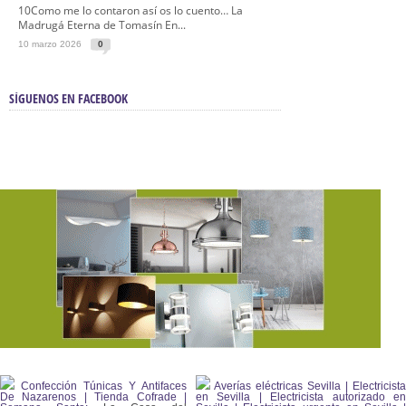
10Como me lo contaron así os lo cuento… La
Madrugá Eterna de Tomasín En...
10 marzo 2026
0
SÍGUENOS EN FACEBOOK
Confección Túnicas Y Antifaces
Averías eléctricas Sevilla | Electricista
De Nazarenos | Tienda Cofrade |
en Sevilla | Electricista autorizado en