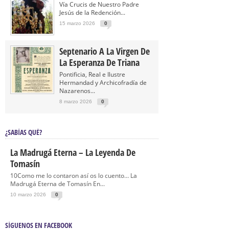
Vía Crucis de Nuestro Padre
Jesús de la Redención...
15 marzo 2026
0
Septenario A La Virgen De
La Esperanza De Triana
Pontificia, Real e Ilustre
Hermandad y Archicofradía de
Nazarenos...
8 marzo 2026
0
¿SABÍAS QUÉ?
La Madrugá Eterna – La Leyenda De
Tomasín
10Como me lo contaron así os lo cuento… La
Madrugá Eterna de Tomasín En...
10 marzo 2026
0
SÍGUENOS EN FACEBOOK