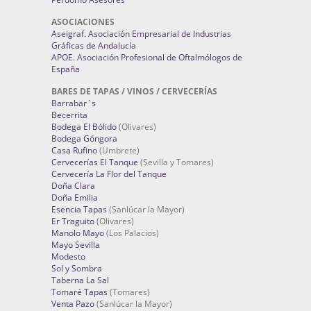
ASOCIACIONES
Aseigraf. Asociación Empresarial de Industrias
Gráficas de Andalucía
APOE. Asociación Profesional de Oftalmólogos de
España
BARES DE TAPAS / VINOS / CERVECERÍAS
Barrabar´s
Becerrita
Bodega El Bólido
(Olivares)
Bodega Góngora
Casa Rufino
(Umbrete)
Cervecerías El Tanque
(Sevilla y Tomares)
Cervecería La Flor del Tanque
Doña Clara
Doña Emilia
Esencia Tapas
(Sanlúcar la Mayor)
Er Traguito
(Olivares)
Manolo Mayo
(Los Palacios)
Mayo Sevilla
Modesto
Sol y Sombra
Taberna La Sal
Tomaré Tapas
(Tomares)
Venta Pazo
(Sanlúcar la Mayor)