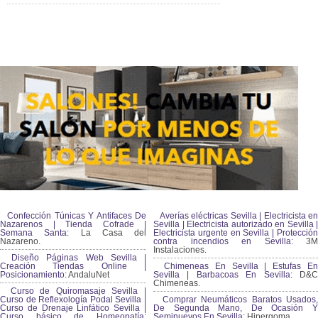
Confección Túnicas Y Antifaces De
Averías eléctricas Sevilla | Electricista en
Nazarenos | Tienda Cofrade |
Sevilla | Electricista autorizado en Sevilla |
Semana Santa:
La Casa del
Electricista urgente en Sevilla | Protección
Nazareno.
contra incendios en Sevilla:
3M
Instalaciones.
Diseño Páginas Web Sevilla |
Creación Tiendas Online |
Chimeneas En Sevilla | Estufas En
Posicionamiento:
AndaluNet
Sevilla | Barbacoas En Sevilla:
D&
Chimeneas.
Curso de Quiromasaje Sevilla |
Curso de Reflexología Podal Sevilla |
Comprar Neumáticos Baratos Usados,
Curso de Drenaje Linfático Sevilla |
De Segunda Mano, De Ocasión Y
Curso básico de Homeopatía:
Seminuevos En Sevilla:
Hipergoma