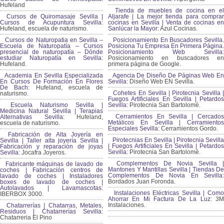
Hufeland
Tienda de muebles de cocina en el
Cursos de Quiromasaje Sevilla |
Aljarafe | La mejor tienda para comprar
Cursos de Acupuntura Sevilla:
cocinas en Sevilla | Venta de cocinas en
Hufeland, escuela de naturismo.
Sanlúcar la Mayor:
Azul Cocinas.
Cursos de Naturopatia en Sevilla –
Posicionamiento En Buscadores Sevilla.
Escuela de Naturopatía – Cursos
Posiciona Tu Empresa En Primera Página.
presencial de naturopatía – Dónde
Posicionamiento Web Sevilla:
estudiar Naturopatía en Sevilla:
Posicionamiento en buscadores en
Hufeland.
primera página de Google.
Academia En Sevilla Especializada
Agencia De Diseño De Páginas Web En
En Cursos De Formación En Flores
Sevilla:
Diseño Web EN Sevilla.
De Bach
: Hufeland, escuela de
Cohetes En Sevilla | Pirotecnia Sevilla |
naturismo.
Fuegos Artificiales En Sevilla | Petardos
Escuela Naturismo Sevilla |
Sevilla:
Pirotecnia San Bartolomé.
Medicina Natural Sevilla | Terapias
Cerramientos En Sevilla | Cercados
Alternativas Sevilla
: Hufeland,
Metálicos En Sevilla | Cerramientos
escuela de naturismo.
Especiales Sevilla:
Cerramientos Gordo.
Fabricación de Alta Joyería en
Pirotecnias En Sevilla | Pirotecnia Sevilla
Sevilla | Taller alta joyería Sevilla |
| Fuegos Artificiales En Sevilla | Petardos
Fabricación y reparación de joyas
Sevilla:
Pirotecnia San Bartolomé.
Sevilla:
Jocafra Joyeros.
Complementos De Novia Sevilla |
Fabricante máquinas de lavado de
Mantones Y Mantillas Sevilla | Tiendas De
coches | Fabricación centros de
Complementos De Novia En Sevilla:
lavado de coches | Instaladores
Bordados Juan Foronda.
boxes de lavado de coches |
Autolavados | Lavamascotas:
Instalaciones Eléctricas Sevilla | Como
IBERBOX 3000.
Ahorrar En Mi Factura De La Luz:
3
Instalaciones.
Chatarrerías | Chatarras, Metales,
Residuos | Chatarrerías Sevilla:
Chatarreria El Pino