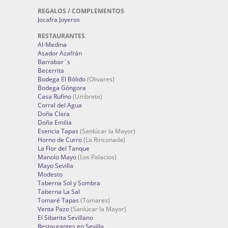
REGALOS / COMPLEMENTOS
Jocafra Joyeros
RESTAURANTES
Al-Medina
Asador Azafrán
Barrabar´s
Becerrita
Bodega El Bólido
(Olivares)
Bodega Góngora
Casa Rufino
(Umbrete)
Corral del Agua
Doña Clara
Doña Emilia
Esencia Tapas
(Sanlúcar la Mayor)
Horno de Curro
(La Rinconada)
La Flor del Tanque
Manolo Mayo
(Los Palacios)
Mayo Sevilla
Modesto
Taberna Sol y Sombra
Taberna La Sal
Tomaré Tapas
(Tomares)
Venta Pazo
(Sanlúcar la Mayor)
El Sibarita Sevillano
Restaurantes en Sevilla