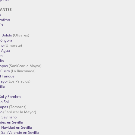
RANTES
a
zafrán
´s
 Bólido
(Olivares)
Góngora
no
(Umbrete)
l Agua
ra
lia
Tapas
(Sanlúcar la Mayor)
 Curro
(La Rinconada)
el Tanque
Mayo
(Los Palacios)
lla
Sol y Sombra
a Sal
apas
(Tomares)
zo
(Sanlúcar la Mayor)
a Sevillano
tes en Sevilla
Navidad en Sevilla
San Valentín en Sevilla