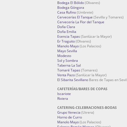
Bodega El Bólido
(Olivares)
Bodega Góngora
Casa Rufino
(Umbrete)
Cervecerías El Tanque
(Sevilla y Tomares)
Cervecería La Flor del Tanque
Doña Clara
Doña Emilia
Esencia Tapas
(Sanlúcar la Mayor)
Er Traguito
(Olivares)
Manolo Mayo
(Los Palacios)
Mayo Sevilla
Modesto
Sol y Sombra
Taberna La Sal
Tomaré Tapas
(Tomares)
Venta Pazo
(Sanlúcar la Mayor)
El Sibarita Sevillano
Bares de Tapas en Sevil
CAFETERÍAS/BARES DE COPAS
Iscariote
Riviera
CATERING-CELEBRACIONES-BODAS
Grupo Venecia
(Utrera)
Horno de Curro
Manolo Mayo
(Los Palacios)
Salones Román Mateos
(Olivares)