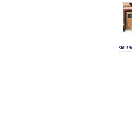
SÍGUEN
renos | Tienda Cofrade | Semana
Averías eléctricas Sevilla | Electricista 
Electricista urgente en Sevilla | Protección c
iendas Online | Posicionamiento:
Chimeneas En Sevilla | Estufas En Sevill
Comprar Neumáticos Baratos Usados, 
flexología Podal Sevilla | Curso de
En Sevilla:
Hipergoma
meopatía:
Hufeland
Tienda de muebles de cocina en el Aljar
 de Acupuntura Sevilla:
Hufeland,
Sevilla | Venta de cocinas en Sanlúcar la Ma
Posicionamiento En Buscadores Sevill
scuela de Naturopatía – Cursos
Posicionamiento Web Sevilla:
Posicionami