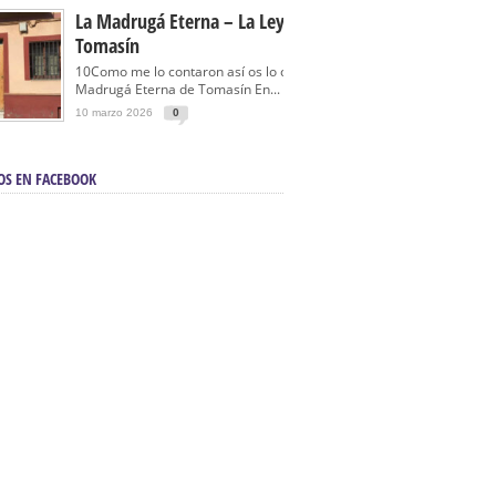
La Madrugá Eterna – La Leyenda De
Tomasín
10Como me lo contaron así os lo cuento… La
Madrugá Eterna de Tomasín En...
10 marzo 2026
0
OS EN FACEBOOK
en Sevilla | Electricista autorizado en Sevilla |
ontra incendios en Sevilla:
3M Instalaciones.
a | Barbacoas En Sevilla:
D&C Chimeneas.
De Segunda Mano, De Ocasión Y Seminuevos
afe | La mejor tienda para comprar cocinas en
yor:
Azul Cocinas.
a. Posiciona Tu Empresa En Primera Página.
ento en buscadores en primera página de