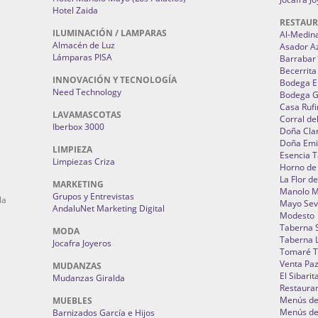
Hotel Zaida
RESTAU
ILUMINACIÓN / LAMPARAS
Al-Medin
Almacén de Luz
Asador A
Lámparas PISA
Barrabar
Becerrita
INNOVACIÓN Y TECNOLOGÍA
Bodega El
Need Technology
Bodega 
Casa Rufi
LAVAMASCOTAS
Corral de
Iberbox 3000
Doña Cla
Doña Emi
LIMPIEZA
Esencia 
Limpiezas Criza
Horno de
La Flor d
MARKETING
Manolo 
Grupos y Entrevistas
la
Mayo Sevi
AndaluNet Marketing Digital
Modesto
Taberna 
MODA
Taberna L
Jocafra Joyeros
Tomaré T
Venta Pa
MUDANZAS
El Sibarit
Mudanzas Giralda
Restauran
Menús de 
MUEBLES
Menús de 
Barnizados García e Hijos