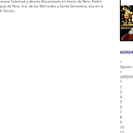
nta Angustia
veva Solemne y devoto Besamanos en honor de Ntro. Padre
quia de Ntra. Sra. de las Mercedes y Santa Genoveva, sita en la
de la Salud
. Fecha:...
na Misericordia, Vía Crucis y Traslado – Siete Palabras
honor de Nuestro Padre Jesús de la Pasión
tra Señora de Gracia y Esperanza – San Roque
AGENDA
<
Agosto
>
L
M
X
J
V
S
1
2
3
4
5
6
7
8
9
10
11