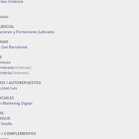
ritas Umbrete
itivo
UDICIAL
aciones y Peritaciones Judiciales
NIAS
a San Bartolomé
S
Treviso
 Umbrete
(Umbrete)
Umbría
(Umbrete)
OS / AUTOREPUESTOS
 José Luis
OCIALES
 Marketing Digital
AS
ONSUR
Sevilla
S / COMPLEMENTOS
oyeros