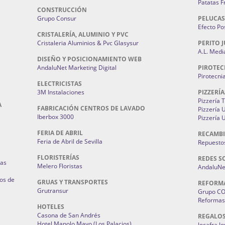
Patatas F
CONSTRUCCIÓN
Grupo Consur
PELUCAS
Efecto Pos
CRISTALERÍA, ALUMINIO Y PVC
Cristaleria Aluminios & Pvc Glasysur
PERITO J
A.L. Medi
DISEÑO Y POSICIONAMIENTO WEB
AndaluNet Marketing Digital
PIROTEC
Pirotecni
ELECTRICISTAS
3M Instalaciones
PIZZERÍA
Pizzería 
A
FABRICACIÓN CENTROS DE LAVADO
Pizzería
Iberbox 3000
Pizzería 
FERIA DE ABRIL
RECAMBI
Feria de Abril de Sevilla
Repuestos
FLORISTERÍAS
REDES S
ias
Melero Floristas
AndaluNet
os de
GRUAS Y TRANSPORTES
REFORM
Grutransur
Grupo C
Reformas 
HOTELES
Casona de San Andrés
REGALO
Hotel Manolo Mayo (Los Palacios)
Jocafra J