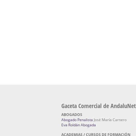
presencial de naturopatía – Dónde estudiar Nat
Academia En Sevilla Especializada En C
Bach
: Hufeland, escuela de naturismo.
Escuela Naturismo Sevilla | Medicina Natu
Sevilla
: Hufeland, escuela de naturismo.
Fabricación de Alta Joyería en Sevilla | Talle
reparación de joyas Sevilla:
Jocafra Joyeros.
Fabricante máquinas de lavado de coches 
coches | Instaladores boxes de lavado de co
IBERBOX 3000.
Chatarrerías | Chatarras, Metales, Residuos
El Pino
Gaceta Comercial de AndaluNet
ABOGADOS
Abogado Penalista
José María Carnero
Eva Roldán Abogada
ACADEMIAS / CURSOS DE FORMACIÓN