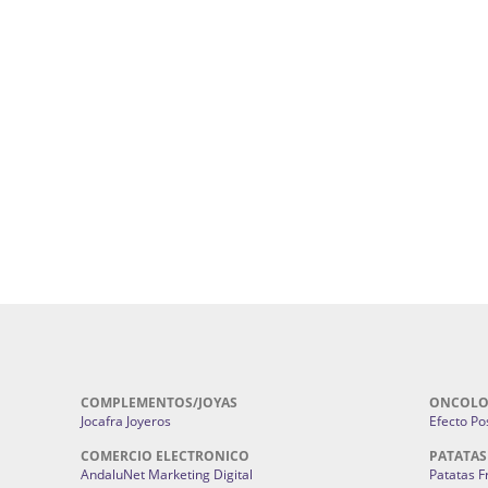
uropatía en Sevilla:
Hufeland.
Google.
ursos De Formación En Flores De
Agencia De Diseño De Páginas Web En S
Cohetes En Sevilla | Pirotecnia Sevilla | F
ral Sevilla | Terapias Alternativas
Pirotecnia San Bartolomé.
Cerramientos En Sevilla | Cercados Met
r alta joyería Sevilla | Fabricación y
Sevilla:
Cerramientos Gordo.
Pirotecnias En Sevilla | Pirotecnia Sevi
| Fabricación centros de lavado de
Sevilla:
Pirotecnia San Bartolomé.
ches | Autolavados | Lavamascotas:
Complementos De Novia Sevilla | Ma
Complementos De Novia En Sevilla:
Bordado
 | Chatarrerías Sevilla:
Chatarreria
Instalaciones Eléctricas Sevilla | 
Instalaciones.
COMPLEMENTOS/JOYAS
ONCOLO
Jocafra Joyeros
Efecto Pos
COMERCIO ELECTRONICO
PATATAS
AndaluNet Marketing Digital
Patatas F