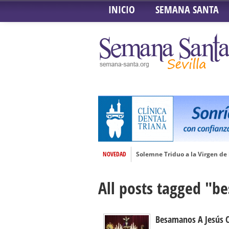
INICIO
SEMANA SANTA
NOVEDAD
Solemne Triduo a la Virgen de
Función de la Anunciación del
All posts tagged "b
Besamanos al Señor del Gran P
Solemne y devoto Besamanos e
Función Principal de Instituto 
Besamanos A Jesús C