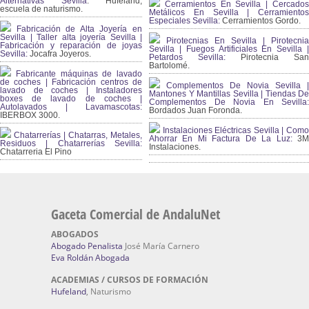
Alternativas Sevilla
: Hufeland,
Cerramientos En Sevilla | Cercados
escuela de naturismo.
Metálicos En Sevilla | Cerramientos
Especiales Sevilla:
Cerramientos Gordo.
Fabricación de Alta Joyería en
Sevilla | Taller alta joyería Sevilla |
Pirotecnias En Sevilla | Pirotecnia
Fabricación y reparación de joyas
Sevilla | Fuegos Artificiales En Sevilla |
Sevilla:
Jocafra Joyeros.
Petardos Sevilla:
Pirotecnia San
Bartolomé.
Fabricante máquinas de lavado
de coches | Fabricación centros de
Complementos De Novia Sevilla |
lavado de coches | Instaladores
Mantones Y Mantillas Sevilla | Tiendas De
boxes de lavado de coches |
Complementos De Novia En Sevilla:
Autolavados | Lavamascotas:
Bordados Juan Foronda.
IBERBOX 3000.
Instalaciones Eléctricas Sevilla | Como
Chatarrerías | Chatarras, Metales,
Ahorrar En Mi Factura De La Luz:
3
Residuos | Chatarrerías Sevilla:
Instalaciones.
Chatarreria El Pino
Gaceta Comercial de AndaluNet
ABOGADOS
Abogado Penalista
José María Carnero
Eva Roldán Abogada
ACADEMIAS / CURSOS DE FORMACIÓN
Hufeland
, Naturismo