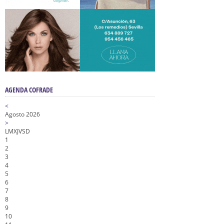
AGENDA COFRADE
<
Agosto 2026
>
L
M
X
J
V
S
D
1
2
3
4
5
6
7
8
9
10