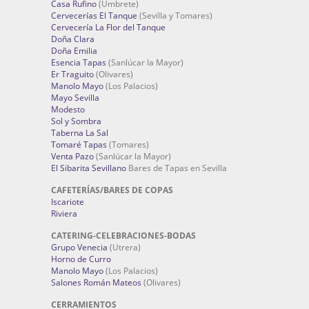
Casa Rufino
(Umbrete)
Cervecerías El Tanque
(Sevilla y Tomares)
Cervecería La Flor del Tanque
Doña Clara
Doña Emilia
Esencia Tapas
(Sanlúcar la Mayor)
Er Traguito
(Olivares)
Manolo Mayo
(Los Palacios)
Mayo Sevilla
Modesto
Sol y Sombra
Taberna La Sal
Tomaré Tapas
(Tomares)
Venta Pazo
(Sanlúcar la Mayor)
El Sibarita Sevillano
Bares de Tapas en Sevilla
CAFETERÍAS/BARES DE COPAS
Iscariote
Riviera
CATERING-CELEBRACIONES-BODAS
Grupo Venecia
(Utrera)
Horno de Curro
Manolo Mayo
(Los Palacios)
Salones Román Mateos
(Olivares)
CERRAMIENTOS