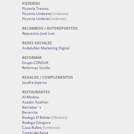
PIZZERÍAS
Pizzería Treviso
Pizzería Umbrete
(Umbrete)
Pizzería Umbría
(Umbrete)
RECAMBIOS / AUTOREPUESTOS
Repuestos José Luis
REDES SOCIALES
AndaluNet Marketing Digital
REFORMAS
Grupo CONSUR
Reformas Sevilla
REGALOS / COMPLEMENTOS
Jocafra Joyeros
RESTAURANTES
Al-Medina
Asador Azafrán
Barrabar´s
Becerrita
Bodega El Bólido
(Olivares)
Bodega Góngora
Casa Rufino
(Umbrete)
Corral del Agua