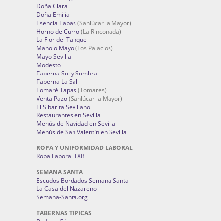
Doña Clara
Doña Emilia
Esencia Tapas
(Sanlúcar la Mayor)
Horno de Curro
(La Rinconada)
La Flor del Tanque
Manolo Mayo
(Los Palacios)
Mayo Sevilla
Modesto
Taberna Sol y Sombra
Taberna La Sal
Tomaré Tapas
(Tomares)
Venta Pazo
(Sanlúcar la Mayor)
El Sibarita Sevillano
Restaurantes en Sevilla
Menús de Navidad en Sevilla
Menús de San Valentín en Sevilla
ROPA Y UNIFORMIDAD LABORAL
Ropa Laboral TXB
SEMANA SANTA
Escudos Bordados Semana Santa
La Casa del Nazareno
Semana-Santa.org
TABERNAS TIPICAS