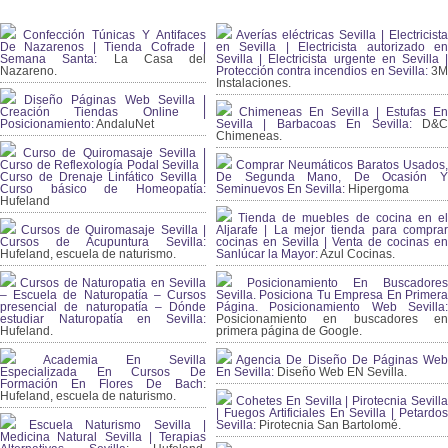
Confección Túnicas Y Antifaces
Averías eléctricas Sevilla | Electricista
De Nazarenos | Tienda Cofrade |
en Sevilla | Electricista autorizado en
Semana Santa:
La Casa del
Sevilla | Electricista urgente en Sevilla |
Nazareno.
Protección contra incendios en Sevilla:
3
Instalaciones.
Diseño Páginas Web Sevilla |
Creación Tiendas Online |
Chimeneas En Sevilla | Estufas En
Posicionamiento:
AndaluNet
Sevilla | Barbacoas En Sevilla:
D&
Chimeneas.
Curso de Quiromasaje Sevilla |
Curso de Reflexología Podal Sevilla |
Comprar Neumáticos Baratos Usados,
Curso de Drenaje Linfático Sevilla |
De Segunda Mano, De Ocasión Y
Curso básico de Homeopatía:
Seminuevos En Sevilla:
Hipergoma
Hufeland
Tienda de muebles de cocina en el
Cursos de Quiromasaje Sevilla |
Aljarafe | La mejor tienda para comprar
Cursos de Acupuntura Sevilla:
cocinas en Sevilla | Venta de cocinas en
Hufeland, escuela de naturismo.
Sanlúcar la Mayor:
Azul Cocinas.
Cursos de Naturopatia en Sevilla
Posicionamiento En Buscadores
– Escuela de Naturopatía – Cursos
Sevilla. Posiciona Tu Empresa En Primera
presencial de naturopatía – Dónde
Página. Posicionamiento Web Sevilla:
estudiar Naturopatía en Sevilla:
Posicionamiento en buscadores en
Hufeland.
primera página de Google.
Academia En Sevilla
Agencia De Diseño De Páginas Web
Especializada En Cursos De
En Sevilla:
Diseño Web EN Sevilla.
Formación En Flores De Bach
:
Hufeland, escuela de naturismo.
Cohetes En Sevilla | Pirotecnia Sevilla
| Fuegos Artificiales En Sevilla | Petardos
Escuela Naturismo Sevilla |
Sevilla:
Pirotecnia San Bartolomé.
Medicina Natural Sevilla | Terapias