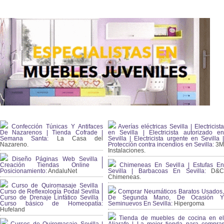
Confección Túnicas Y Antifaces
Averías eléctricas Sevilla | Electricista
De Nazarenos | Tienda Cofrade |
en Sevilla | Electricista autorizado en
Semana Santa:
La Casa del
Sevilla | Electricista urgente en Sevilla |
Nazareno.
Protección contra incendios en Sevilla:
3
Instalaciones.
Diseño Páginas Web Sevilla |
Creación Tiendas Online |
Chimeneas En Sevilla | Estufas En
Posicionamiento:
AndaluNet
Sevilla | Barbacoas En Sevilla:
D&
Chimeneas.
Curso de Quiromasaje Sevilla |
Curso de Reflexología Podal Sevilla |
Comprar Neumáticos Baratos Usados,
Curso de Drenaje Linfático Sevilla |
De Segunda Mano, De Ocasión Y
Curso básico de Homeopatía:
Seminuevos En Sevilla:
Hipergoma
Hufeland
Tienda de muebles de cocina en el