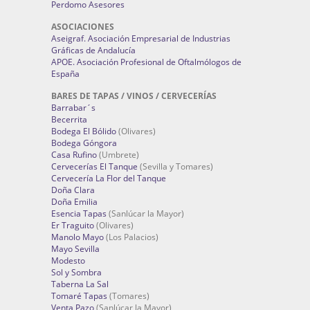
Perdomo Asesores
ASOCIACIONES
Aseigraf. Asociación Empresarial de Industrias
Gráficas de Andalucía
APOE. Asociación Profesional de Oftalmólogos de
España
BARES DE TAPAS / VINOS / CERVECERÍAS
Barrabar´s
Becerrita
Bodega El Bólido
(Olivares)
Bodega Góngora
Casa Rufino
(Umbrete)
Cervecerías El Tanque
(Sevilla y Tomares)
Cervecería La Flor del Tanque
Doña Clara
Doña Emilia
Esencia Tapas
(Sanlúcar la Mayor)
Er Traguito
(Olivares)
Manolo Mayo
(Los Palacios)
Mayo Sevilla
Modesto
Sol y Sombra
Taberna La Sal
Tomaré Tapas
(Tomares)
Venta Pazo
(Sanlúcar la Mayor)