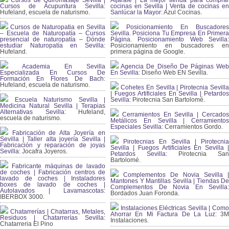
Cursos de Quiromasaje Sevilla |
Aljarafe | La mejor tienda para comprar
Cursos de Acupuntura Sevilla:
cocinas en Sevilla | Venta de cocinas en
Hufeland, escuela de naturismo.
Sanlúcar la Mayor:
Azul Cocinas.
Cursos de Naturopatia en Sevilla
Posicionamiento En Buscadores
– Escuela de Naturopatía – Cursos
Sevilla. Posiciona Tu Empresa En Primera
presencial de naturopatía – Dónde
Página. Posicionamiento Web Sevilla:
estudiar Naturopatía en Sevilla:
Posicionamiento en buscadores en
Hufeland.
primera página de Google.
Academia En Sevilla
Agencia De Diseño De Páginas Web
Especializada En Cursos De
En Sevilla:
Diseño Web EN Sevilla.
Formación En Flores De Bach
:
Hufeland, escuela de naturismo.
Cohetes En Sevilla | Pirotecnia Sevilla
| Fuegos Artificiales En Sevilla | Petardos
Escuela Naturismo Sevilla |
Sevilla:
Pirotecnia San Bartolomé.
Medicina Natural Sevilla | Terapias
Alternativas Sevilla
: Hufeland,
Cerramientos En Sevilla | Cercados
escuela de naturismo.
Metálicos En Sevilla | Cerramientos
Especiales Sevilla:
Cerramientos Gordo.
Fabricación de Alta Joyería en
Sevilla | Taller alta joyería Sevilla |
Pirotecnias En Sevilla | Pirotecnia
Fabricación y reparación de joyas
Sevilla | Fuegos Artificiales En Sevilla |
Sevilla:
Jocafra Joyeros.
Petardos Sevilla:
Pirotecnia San
Bartolomé.
Fabricante máquinas de lavado
de coches | Fabricación centros de
Complementos De Novia Sevilla |
lavado de coches | Instaladores
Mantones Y Mantillas Sevilla | Tiendas De
boxes de lavado de coches |
Complementos De Novia En Sevilla:
Autolavados | Lavamascotas:
Bordados Juan Foronda.
IBERBOX 3000.
Instalaciones Eléctricas Sevilla | Como
Chatarrerías | Chatarras, Metales,
Ahorrar En Mi Factura De La Luz:
3
Residuos | Chatarrerías Sevilla:
Instalaciones.
Chatarreria El Pino