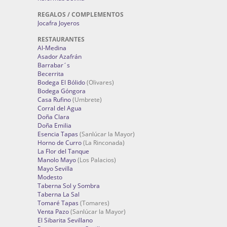
REGALOS / COMPLEMENTOS
Jocafra Joyeros
RESTAURANTES
Al-Medina
Asador Azafrán
Barrabar´s
Becerrita
Bodega El Bólido
(Olivares)
Bodega Góngora
Casa Rufino
(Umbrete)
Corral del Agua
Doña Clara
Doña Emilia
Esencia Tapas
(Sanlúcar la Mayor)
Horno de Curro
(La Rinconada)
La Flor del Tanque
Manolo Mayo
(Los Palacios)
Mayo Sevilla
Modesto
Taberna Sol y Sombra
Taberna La Sal
Tomaré Tapas
(Tomares)
Venta Pazo
(Sanlúcar la Mayor)
El Sibarita Sevillano