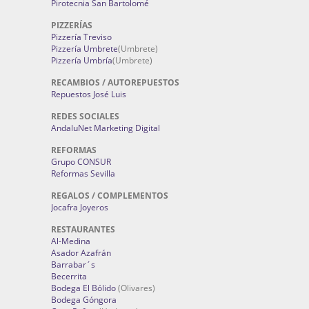
Pirotecnia San Bartolomé
PIZZERÍAS
Pizzería Treviso
Pizzería Umbrete
(Umbrete)
Pizzería Umbría
(Umbrete)
RECAMBIOS / AUTOREPUESTOS
Repuestos José Luis
REDES SOCIALES
AndaluNet Marketing Digital
REFORMAS
Grupo CONSUR
Reformas Sevilla
REGALOS / COMPLEMENTOS
Jocafra Joyeros
RESTAURANTES
Al-Medina
Asador Azafrán
Barrabar´s
Becerrita
Bodega El Bólido
(Olivares)
Bodega Góngora