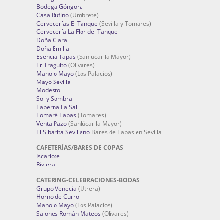
Bodega Góngora
Casa Rufino
(Umbrete)
Cervecerías El Tanque
(Sevilla y Tomares)
Cervecería La Flor del Tanque
Doña Clara
Doña Emilia
Esencia Tapas
(Sanlúcar la Mayor)
Er Traguito
(Olivares)
Manolo Mayo
(Los Palacios)
Mayo Sevilla
Modesto
Sol y Sombra
Taberna La Sal
Tomaré Tapas
(Tomares)
Venta Pazo
(Sanlúcar la Mayor)
El Sibarita Sevillano
Bares de Tapas en Sevilla
CAFETERÍAS/BARES DE COPAS
Iscariote
Riviera
CATERING-CELEBRACIONES-BODAS
Grupo Venecia
(Utrera)
Horno de Curro
Manolo Mayo
(Los Palacios)
Salones Román Mateos
(Olivares)