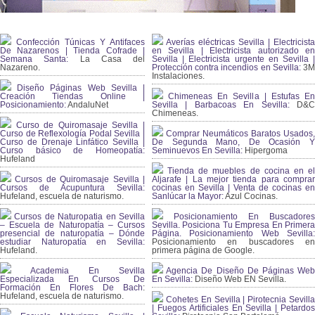
Confección Túnicas Y Antifaces
Averías eléctricas Sevilla | Electricista
De Nazarenos | Tienda Cofrade |
en Sevilla | Electricista autorizado en
Semana Santa:
La Casa del
Sevilla | Electricista urgente en Sevilla |
Nazareno.
Protección contra incendios en Sevilla:
3
Instalaciones.
Diseño Páginas Web Sevilla |
Creación Tiendas Online |
Chimeneas En Sevilla | Estufas En
Posicionamiento:
AndaluNet
Sevilla | Barbacoas En Sevilla:
D&
Chimeneas.
Curso de Quiromasaje Sevilla |
Curso de Reflexología Podal Sevilla |
Comprar Neumáticos Baratos Usados,
Curso de Drenaje Linfático Sevilla |
De Segunda Mano, De Ocasión Y
Curso básico de Homeopatía:
Seminuevos En Sevilla:
Hipergoma
Hufeland
Tienda de muebles de cocina en el
Cursos de Quiromasaje Sevilla |
Aljarafe | La mejor tienda para comprar
Cursos de Acupuntura Sevilla:
cocinas en Sevilla | Venta de cocinas en
Hufeland, escuela de naturismo.
Sanlúcar la Mayor:
Azul Cocinas.
Cursos de Naturopatia en Sevilla
Posicionamiento En Buscadores
– Escuela de Naturopatía – Cursos
Sevilla. Posiciona Tu Empresa En Primera
presencial de naturopatía – Dónde
Página. Posicionamiento Web Sevilla:
estudiar Naturopatía en Sevilla:
Posicionamiento en buscadores en
Hufeland.
primera página de Google.
Academia En Sevilla
Agencia De Diseño De Páginas Web
Especializada En Cursos De
En Sevilla:
Diseño Web EN Sevilla.
Formación En Flores De Bach
:
Hufeland, escuela de naturismo.
Cohetes En Sevilla | Pirotecnia Sevilla
| Fuegos Artificiales En Sevilla | Petardos