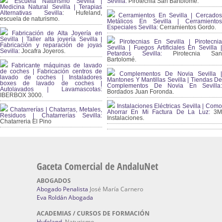
Escuela Naturismo Sevilla |
Sevilla:
Pirotecnia San Bartolomé.
Medicina Natural Sevilla | Terapias
Alternativas Sevilla
: Hufeland,
Cerramientos En Sevilla | Cercados
escuela de naturismo.
Metálicos En Sevilla | Cerramientos
Especiales Sevilla:
Cerramientos Gordo.
Fabricación de Alta Joyería en
Sevilla | Taller alta joyería Sevilla |
Pirotecnias En Sevilla | Pirotecnia
Fabricación y reparación de joyas
Sevilla | Fuegos Artificiales En Sevilla |
Sevilla:
Jocafra Joyeros.
Petardos Sevilla:
Pirotecnia San
Bartolomé.
Fabricante máquinas de lavado
de coches | Fabricación centros de
Complementos De Novia Sevilla |
lavado de coches | Instaladores
Mantones Y Mantillas Sevilla | Tiendas De
boxes de lavado de coches |
Complementos De Novia En Sevilla:
Autolavados | Lavamascotas:
Bordados Juan Foronda.
IBERBOX 3000.
Instalaciones Eléctricas Sevilla | Como
Chatarrerías | Chatarras, Metales,
Ahorrar En Mi Factura De La Luz:
3
Residuos | Chatarrerías Sevilla:
Instalaciones.
Chatarreria El Pino
Gaceta Comercial de AndaluNet
ABOGADOS
Abogado Penalista
José María Carnero
Eva Roldán Abogada
ACADEMIAS / CURSOS DE FORMACIÓN
Hufeland
, Naturismo