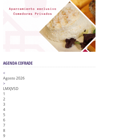
AGENDA COFRADE
<
Agosto 2026
>
L
M
X
J
V
S
D
1
2
3
4
5
6
7
8
9