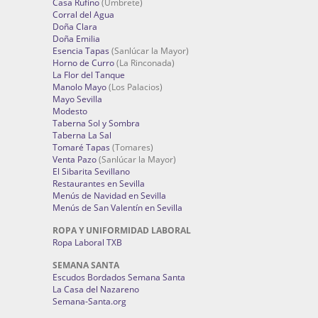
Casa Rufino
(Umbrete)
Corral del Agua
Doña Clara
Doña Emilia
Esencia Tapas
(Sanlúcar la Mayor)
Horno de Curro
(La Rinconada)
La Flor del Tanque
Manolo Mayo
(Los Palacios)
Mayo Sevilla
Modesto
Taberna Sol y Sombra
Taberna La Sal
Tomaré Tapas
(Tomares)
Venta Pazo
(Sanlúcar la Mayor)
El Sibarita Sevillano
Restaurantes en Sevilla
Menús de Navidad en Sevilla
Menús de San Valentín en Sevilla
ROPA Y UNIFORMIDAD LABORAL
Ropa Laboral TXB
SEMANA SANTA
Escudos Bordados Semana Santa
La Casa del Nazareno
Semana-Santa.org