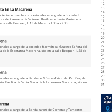
12
13
rto En La Macarena
14
ierto de marchas procesionales a cargo de la Sociedad
15
ra del Carmen» de Salteras. Basílica de Santa María de la
16
 la calle Bécquer, 1. 13 de Marzo. 21:30 a 22:30...
17
18
19
20
rena
21
22
nales a cargo de la sociedad filarmónica «Nuestra Señora del
23
a de la Esperanza Macarena, sita en la calle Bécquer, 1. 28 de
24
25
26
27
rena
28
29
nales a cargo de la Banda de Música «Cristo del Perdón», de
30
rio. Basílica de Santa María de la Esperanza Macarena, sita en
31
arena
onales a cargo de la Banda Juvenil de Cornetas y Tambores