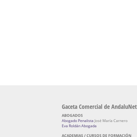
presencial de naturopatía – Dónde estudiar Nat
Academia En Sevilla Especializada En C
Bach
: Hufeland, escuela de naturismo.
Escuela Naturismo Sevilla | Medicina Natu
Sevilla
: Hufeland, escuela de naturismo.
Fabricación de Alta Joyería en Sevilla | Talle
reparación de joyas Sevilla:
Jocafra Joyeros.
Fabricante máquinas de lavado de coches 
coches | Instaladores boxes de lavado de co
IBERBOX 3000.
Chatarrerías | Chatarras, Metales, Residuos
El Pino
Gaceta Comercial de AndaluNet
ABOGADOS
Abogado Penalista
José María Carnero
Eva Roldán Abogada
ACADEMIAS / CURSOS DE FORMACIÓN