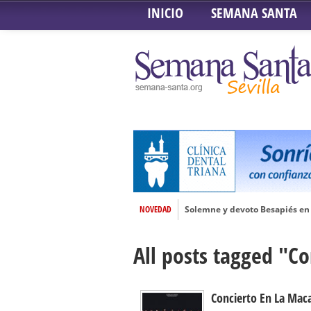
INICIO
SEMANA SANTA
NOVEDAD
Solemne y devoto Besapiés en 
Misa Solemne en honor a Nues
All posts tagged "C
Solemne Triduo a la Virgen de
Función de la Anunciación del
Besamanos al Señor del Gran P
Concierto En La Mac