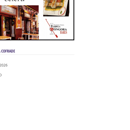
 COFRADE
 2026
D