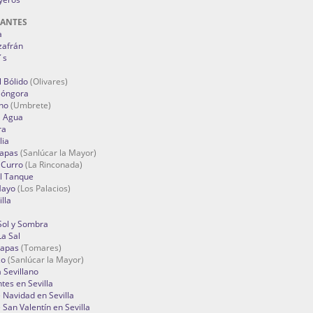
RANTES
a
zafrán
´s
 Bólido
(Olivares)
Góngora
no
(Umbrete)
l Agua
ra
lia
Tapas
(Sanlúcar la Mayor)
 Curro
(La Rinconada)
el Tanque
Mayo
(Los Palacios)
lla
Sol y Sombra
a Sal
apas
(Tomares)
zo
(Sanlúcar la Mayor)
a Sevillano
tes en Sevilla
Navidad en Sevilla
San Valentín en Sevilla