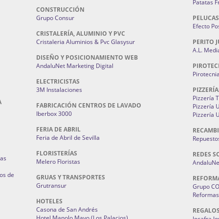
Patatas F
CONSTRUCCIÓN
Grupo Consur
PELUCAS
Efecto Pos
CRISTALERÍA, ALUMINIO Y PVC
Cristaleria Aluminios & Pvc Glasysur
PERITO J
A.L. Medi
DISEÑO Y POSICIONAMIENTO WEB
AndaluNet Marketing Digital
PIROTEC
Pirotecni
ELECTRICISTAS
3M Instalaciones
PIZZERÍA
Pizzería 
A
FABRICACIÓN CENTROS DE LAVADO
Pizzería
Iberbox 3000
Pizzería 
FERIA DE ABRIL
RECAMBI
Feria de Abril de Sevilla
Repuestos
FLORISTERÍAS
REDES S
ias
Melero Floristas
AndaluNet
os de
GRUAS Y TRANSPORTES
REFORM
Grutransur
Grupo C
Reformas 
HOTELES
Casona de San Andrés
REGALO
Hotel Manolo Mayo (Los Palacios)
Jocafra J