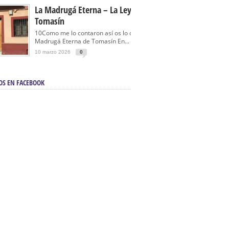
La Madrugá Eterna – La Leyenda De
Tomasín
10Como me lo contaron así os lo cuento… La
Madrugá Eterna de Tomasín En...
10 marzo 2026
0
OS EN FACEBOOK
en Sevilla | Electricista autorizado en Sevilla |
ontra incendios en Sevilla:
3M Instalaciones.
a | Barbacoas En Sevilla:
D&C Chimeneas.
De Segunda Mano, De Ocasión Y Seminuevos
afe | La mejor tienda para comprar cocinas en
yor:
Azul Cocinas.
a. Posiciona Tu Empresa En Primera Página.
ento en buscadores en primera página de