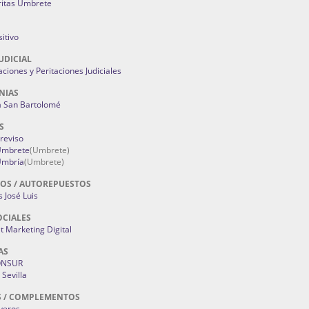
ritas Umbrete
itivo
UDICIAL
aciones y Peritaciones Judiciales
NIAS
a San Bartolomé
S
Treviso
 Umbrete
(Umbrete)
Umbría
(Umbrete)
OS / AUTOREPUESTOS
 José Luis
OCIALES
 Marketing Digital
AS
ONSUR
Sevilla
S / COMPLEMENTOS
oyeros