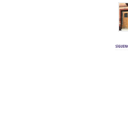
SÍGUEN
renos | Tienda Cofrade | Semana
Averías eléctricas Sevilla | Electricista 
Electricista urgente en Sevilla | Protección c
iendas Online | Posicionamiento:
Chimeneas En Sevilla | Estufas En Sevill
Comprar Neumáticos Baratos Usados, 
flexología Podal Sevilla | Curso de
En Sevilla:
Hipergoma
meopatía:
Hufeland
Tienda de muebles de cocina en el Aljar
 de Acupuntura Sevilla:
Hufeland,
Sevilla | Venta de cocinas en Sanlúcar la Ma
Posicionamiento En Buscadores Sevill
scuela de Naturopatía – Cursos
Posicionamiento Web Sevilla:
Posicionami