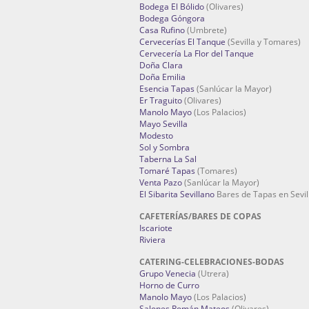
Bodega El Bólido
(Olivares)
Bodega Góngora
Casa Rufino
(Umbrete)
Cervecerías El Tanque
(Sevilla y Tomares)
Cervecería La Flor del Tanque
Doña Clara
Doña Emilia
Esencia Tapas
(Sanlúcar la Mayor)
Er Traguito
(Olivares)
Manolo Mayo
(Los Palacios)
Mayo Sevilla
Modesto
Sol y Sombra
Taberna La Sal
Tomaré Tapas
(Tomares)
Venta Pazo
(Sanlúcar la Mayor)
El Sibarita Sevillano
Bares de Tapas en Sevil
CAFETERÍAS/BARES DE COPAS
Iscariote
Riviera
CATERING-CELEBRACIONES-BODAS
Grupo Venecia
(Utrera)
Horno de Curro
Manolo Mayo
(Los Palacios)
Salones Román Mateos
(Olivares)