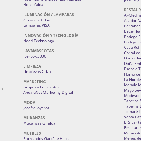
Hotel Zaida
RESTAU
ILUMINACIÓN / LAMPARAS
Al-Medin
Almacén de Luz
Asador A
Lámparas PISA
Barrabar
Becerrita
INNOVACIÓN Y TECNOLOGÍA
Bodega El
Need Technology
Bodega 
Casa Rufi
LAVAMASCOTAS
Corral de
Iberbox 3000
Doña Cla
Doña Emi
LIMPIEZA
Esencia 
Limpiezas Criza
Horno de
La Flor d
MARKETING
Manolo 
Grupos y Entrevistas
la
Mayo Sevi
AndaluNet Marketing Digital
Modesto
Taberna 
MODA
Taberna L
Jocafra Joyeros
Tomaré T
Venta Pa
MUDANZAS
El Sibarit
Mudanzas Giralda
Restauran
Menús de 
MUEBLES
Menús de 
Barnizados García e Hijos