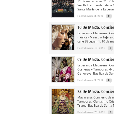
Solemne y devoto Besamanos e
11 de marzo a las 21:00 h
Sevilla Hermandad de la 
Función Principal de Instituto 
Santa María de la Esperan
Besapié y Besamano en la Qui
Posted marzo 3, 2020
0
Gitanos: Besamanos del Señor 
10 De Marzo. Concie
Besamanos del Señor de la Divi
Esperanza Macarena. Conc
música «Maestro Tejera». 
calle Bécquer, 1. 10 de m
Posted marzo 10, 2016
0
09 De Marzo. Concie
Esperanza Macarena. Conc
Cornetas y Tambores «Nu
Genoveva. Basílica de San
Posted marzo 9, 2016
0
23 De Marzo. Concie
Macarena. Concierto de m
Tambores «Santisimo Cris
Triana. Basílica de Santa 
Posted marzo 23, 2015
0