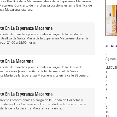
n honor de María Santísima en su Soledad – San Lorenzo
oras Basílica de la Macarena, Plaza de la Esperanza Macarena,
Macarena Concierto de marchas procesionales en la Basílica de
a la Virgen del Valle
za Macarena, sita en...
nta Angustia
de la Salud
rto En La Esperanza Macarena
na Misericordia, Vía Crucis y Traslado – Siete Palabras
ierto de marchas procesionales a cargo de la banda de
Basílica de Santa María de la Esperanza Macarena sita en la
arzo. 21:00 a 22:00 horas
AGENDA
<
Agosto
rto En La Macarena
>
ierto de marchas procesionales a cargo de la Banda de
L
M
X
J
V
S
estro Padre Jesús Cautivo» de la Hermandad de Santa
1
ta María de la Esperanza Macarena sita en la calle Bécquer,...
2
3
4
5
rto En La Esperanza Macarena
6
7
archas procesionales a cargo de la Banda de Cornetas y
8
to de las Tres Caídas»de la Hermandad de la Esperanza de
9
María de la Esperanza Macarena sita en la...
10
11