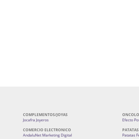
uropatía en Sevilla:
Hufeland.
Google.
ursos De Formación En Flores De
Agencia De Diseño De Páginas Web En S
Cohetes En Sevilla | Pirotecnia Sevilla | F
ral Sevilla | Terapias Alternativas
Pirotecnia San Bartolomé.
Cerramientos En Sevilla | Cercados Met
r alta joyería Sevilla | Fabricación y
Sevilla:
Cerramientos Gordo.
Pirotecnias En Sevilla | Pirotecnia Sevi
| Fabricación centros de lavado de
Sevilla:
Pirotecnia San Bartolomé.
ches | Autolavados | Lavamascotas:
Complementos De Novia Sevilla | Ma
Complementos De Novia En Sevilla:
Bordado
 | Chatarrerías Sevilla:
Chatarreria
Instalaciones Eléctricas Sevilla | 
Instalaciones.
COMPLEMENTOS/JOYAS
ONCOLO
Jocafra Joyeros
Efecto Pos
COMERCIO ELECTRONICO
PATATAS
AndaluNet Marketing Digital
Patatas F