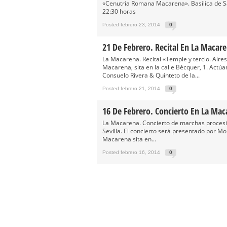
«Cenutria Romana Macarena». Basílica de S
22:30 horas
Posted febrero 23, 2014
0
21 De Febrero. Recital En La Macar
La Macarena. Recital «Temple y tercio. Aire
Macarena, sita en la calle Bécquer, 1. Actúa
Consuelo Rivera & Quinteto de la...
Posted febrero 21, 2014
0
16 De Febrero. Concierto En La Mac
La Macarena. Concierto de marchas procesio
Sevilla. El concierto será presentado por Mo
Macarena sita en...
Posted febrero 16, 2014
0