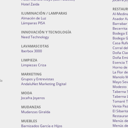
Hotel Zaida
RESTAU
ILUMINACIÓN / LAMPARAS
Al-Medin
Almacén de Luz
Asador A
Lámparas PISA
Barrabar
Becerrita
INNOVACIÓN Y TECNOLOGÍA
Bodega El
Need Technology
Bodega 
Casa Rufi
LAVAMASCOTAS
Corral de
Iberbox 3000
Doña Cla
Doña Emi
LIMPIEZA
Esencia 
Limpiezas Criza
Horno de
La Flor d
MARKETING
Manolo 
Grupos y Entrevistas
la
Mayo Sevi
AndaluNet Marketing Digital
Modesto
Taberna 
MODA
Taberna L
Jocafra Joyeros
Tomaré T
Venta Pa
MUDANZAS
El Sibarit
Mudanzas Giralda
Restauran
Menús de 
MUEBLES
Menús de 
Barnizados García e Hijos