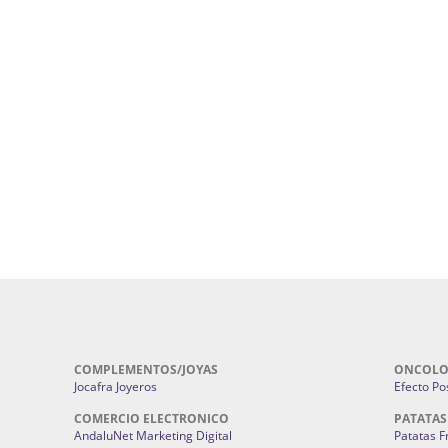
uropatía en Sevilla:
Hufeland.
Google.
ursos De Formación En Flores De
Agencia De Diseño De Páginas Web En S
Cohetes En Sevilla | Pirotecnia Sevilla | F
ral Sevilla | Terapias Alternativas
Pirotecnia San Bartolomé.
Cerramientos En Sevilla | Cercados Met
r alta joyería Sevilla | Fabricación y
Sevilla:
Cerramientos Gordo.
Pirotecnias En Sevilla | Pirotecnia Sevi
| Fabricación centros de lavado de
Sevilla:
Pirotecnia San Bartolomé.
ches | Autolavados | Lavamascotas:
Complementos De Novia Sevilla | Ma
Complementos De Novia En Sevilla:
Bordado
 | Chatarrerías Sevilla:
Chatarreria
Instalaciones Eléctricas Sevilla | 
Instalaciones.
COMPLEMENTOS/JOYAS
ONCOLO
Jocafra Joyeros
Efecto Pos
COMERCIO ELECTRONICO
PATATAS
AndaluNet Marketing Digital
Patatas F