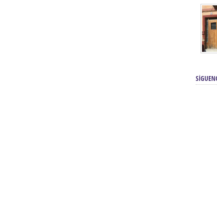
SÍGUEN
renos | Tienda Cofrade | Semana
Averías eléctricas Sevilla | Electricista 
Electricista urgente en Sevilla | Protección c
iendas Online | Posicionamiento:
Chimeneas En Sevilla | Estufas En Sevill
Comprar Neumáticos Baratos Usados, 
flexología Podal Sevilla | Curso de
En Sevilla:
Hipergoma
meopatía:
Hufeland
Tienda de muebles de cocina en el Aljar
 de Acupuntura Sevilla:
Hufeland,
Sevilla | Venta de cocinas en Sanlúcar la Ma
Posicionamiento En Buscadores Sevill
scuela de Naturopatía – Cursos
Posicionamiento Web Sevilla:
Posicionami