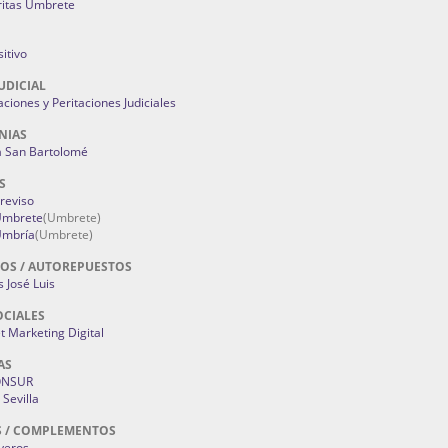
ritas Umbrete
itivo
UDICIAL
aciones y Peritaciones Judiciales
NIAS
a San Bartolomé
S
Treviso
 Umbrete
(Umbrete)
Umbría
(Umbrete)
OS / AUTOREPUESTOS
 José Luis
OCIALES
 Marketing Digital
AS
ONSUR
Sevilla
S / COMPLEMENTOS
oyeros