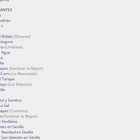
RANTES
a
zafrán
´s
 Bólido
(Olivares)
Góngora
no
(Umbrete)
l Agua
ra
lia
Tapas
(Sanlúcar la Mayor)
 Curro
(La Rinconada)
el Tanque
Mayo
(Los Palacios)
lla
Sol y Sombra
a Sal
apas
(Tomares)
zo
(Sanlúcar la Mayor)
a Sevillano
tes en Sevilla
Navidad en Sevilla
San Valentín en Sevilla