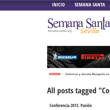
INICIO
SEMANA SANTA
NOVEDAD
Solemne y devoto Besapiés en 
Misa Solemne en honor a Nues
All posts tagged "C
Solemne Triduo a la Virgen de
Función de la Anunciación del
Besamanos al Señor del Gran P
Conferencia 2013. Pasión