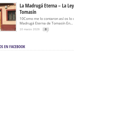
La Madrugá Eterna – La Leyenda De
Tomasín
10Como me lo contaron así os lo cuento… La
Madrugá Eterna de Tomasín En...
10 marzo 2026
0
OS EN FACEBOOK
en Sevilla | Electricista autorizado en Sevilla |
ontra incendios en Sevilla:
3M Instalaciones.
a | Barbacoas En Sevilla:
D&C Chimeneas.
De Segunda Mano, De Ocasión Y Seminuevos
afe | La mejor tienda para comprar cocinas en
yor:
Azul Cocinas.
a. Posiciona Tu Empresa En Primera Página.
ento en buscadores en primera página de