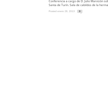
Solemne y devoto Besamanos e
Conferencia a cargo de D. Julio Marvizón so
Santa de Turín. Sala de cabildos de la herm
Función Principal de Instituto 
Posted enero 28, 2013
0
Besapié y Besamano en la Qui
Gitanos: Besamanos del Señor 
Besamanos del Señor de la Divi