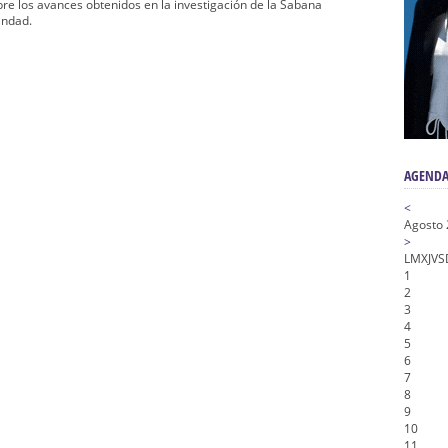
n honor de María Santísima en su Soledad – San Lorenzo
bre los avances obtenidos en la investigación de la Sabana
andad.
a la Virgen del Valle
nta Angustia
de la Salud
na Misericordia, Vía Crucis y Traslado – Siete Palabras
AGENDA
<
Agosto
>
L
M
X
J
V
S
1
2
3
4
5
6
7
8
9
10
11