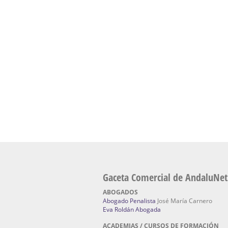
presencial de naturopatía – Dónde estudiar Nat
Academia En Sevilla Especializada En C
Bach
: Hufeland, escuela de naturismo.
Escuela Naturismo Sevilla | Medicina Natu
Sevilla
: Hufeland, escuela de naturismo.
Fabricación de Alta Joyería en Sevilla | Talle
reparación de joyas Sevilla:
Jocafra Joyeros.
Fabricante máquinas de lavado de coches 
coches | Instaladores boxes de lavado de co
IBERBOX 3000.
Chatarrerías | Chatarras, Metales, Residuos
El Pino
Gaceta Comercial de AndaluNet
ABOGADOS
Abogado Penalista
José María Carnero
Eva Roldán Abogada
ACADEMIAS / CURSOS DE FORMACIÓN