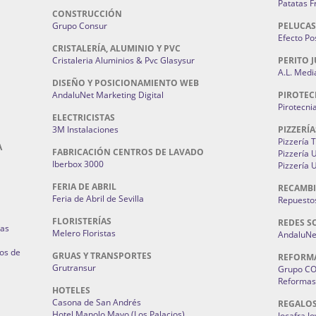
Patatas F
CONSTRUCCIÓN
Grupo Consur
PELUCAS
Efecto Pos
CRISTALERÍA, ALUMINIO Y PVC
Cristaleria Aluminios & Pvc Glasysur
PERITO J
A.L. Medi
DISEÑO Y POSICIONAMIENTO WEB
AndaluNet Marketing Digital
PIROTEC
Pirotecni
ELECTRICISTAS
3M Instalaciones
PIZZERÍA
Pizzería 
A
FABRICACIÓN CENTROS DE LAVADO
Pizzería
Iberbox 3000
Pizzería 
FERIA DE ABRIL
RECAMBI
Feria de Abril de Sevilla
Repuestos
FLORISTERÍAS
REDES S
ias
Melero Floristas
AndaluNet
os de
GRUAS Y TRANSPORTES
REFORM
Grutransur
Grupo C
Reformas 
HOTELES
Casona de San Andrés
REGALO
Hotel Manolo Mayo (Los Palacios)
Jocafra J