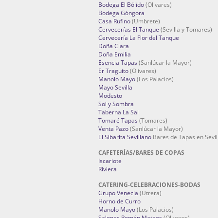
Bodega El Bólido
(Olivares)
Bodega Góngora
Casa Rufino
(Umbrete)
Cervecerías El Tanque
(Sevilla y Tomares)
Cervecería La Flor del Tanque
Doña Clara
Doña Emilia
Esencia Tapas
(Sanlúcar la Mayor)
Er Traguito
(Olivares)
Manolo Mayo
(Los Palacios)
Mayo Sevilla
Modesto
Sol y Sombra
Taberna La Sal
Tomaré Tapas
(Tomares)
Venta Pazo
(Sanlúcar la Mayor)
El Sibarita Sevillano
Bares de Tapas en Sevil
CAFETERÍAS/BARES DE COPAS
Iscariote
Riviera
CATERING-CELEBRACIONES-BODAS
Grupo Venecia
(Utrera)
Horno de Curro
Manolo Mayo
(Los Palacios)
Salones Román Mateos
(Olivares)