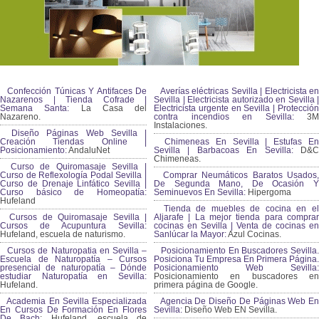
Confección Túnicas Y Antifaces De
Averías eléctricas Sevilla | Electricista en
Nazarenos | Tienda Cofrade |
Sevilla | Electricista autorizado en Sevilla |
Semana Santa:
La Casa del
Electricista urgente en Sevilla | Protección
Nazareno.
contra incendios en Sevilla:
3M
Instalaciones.
Diseño Páginas Web Sevilla |
Creación Tiendas Online |
Chimeneas En Sevilla | Estufas En
Posicionamiento:
AndaluNet
Sevilla | Barbacoas En Sevilla:
D&
Chimeneas.
Curso de Quiromasaje Sevilla |
Curso de Reflexología Podal Sevilla |
Comprar Neumáticos Baratos Usados,
Curso de Drenaje Linfático Sevilla |
De Segunda Mano, De Ocasión Y
Curso básico de Homeopatía:
Seminuevos En Sevilla:
Hipergoma
Hufeland
Tienda de muebles de cocina en el
Cursos de Quiromasaje Sevilla |
Aljarafe | La mejor tienda para comprar
Cursos de Acupuntura Sevilla:
cocinas en Sevilla | Venta de cocinas en
Hufeland, escuela de naturismo.
Sanlúcar la Mayor:
Azul Cocinas.
Cursos de Naturopatia en Sevilla –
Posicionamiento En Buscadores Sevilla.
Escuela de Naturopatía – Cursos
Posiciona Tu Empresa En Primera Página.
presencial de naturopatía – Dónde
Posicionamiento Web Sevilla:
estudiar Naturopatía en Sevilla:
Posicionamiento en buscadores en
Hufeland.
primera página de Google.
Academia En Sevilla Especializada
Agencia De Diseño De Páginas Web En
En Cursos De Formación En Flores
Sevilla:
Diseño Web EN Sevilla.
De Bach
: Hufeland, escuela de