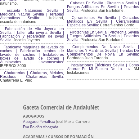
Cohetes En Sevilla | Pirotecnia Sevilla |
naturismo.
Fuegos Artificiales En Sevilla | Petardos
Escuela Naturismo Sevilla |
Sevilla:
Pirotecnia San Bartolomé.
Medicina Natural Sevilla | Terapias
Cerramientos En Sevilla | Cercados
Alternativas Sevilla
: Hufeland,
Metálicos En Sevilla | Cerramientos
escuela de naturismo.
Especiales Sevilla:
Cerramientos Gordo.
Fabricación de Alta Joyería en
Pirotecnias En Sevilla | Pirotecnia Sevilla
Sevilla | Taller alta joyería Sevilla |
| Fuegos Artificiales En Sevilla | Petardos
Fabricación y reparación de joyas
Sevilla:
Pirotecnia San Bartolomé.
Sevilla:
Jocafra Joyeros.
Complementos De Novia Sevilla |
Fabricante máquinas de lavado de
Mantones Y Mantillas Sevilla | Tiendas De
coches | Fabricación centros de
Complementos De Novia En Sevilla:
lavado de coches | Instaladores
Bordados Juan Foronda.
boxes de lavado de coches |
Autolavados | Lavamascotas:
Instalaciones Eléctricas Sevilla | Como
IBERBOX 3000.
Ahorrar En Mi Factura De La Luz:
3
Instalaciones.
Chatarrerías | Chatarras, Metales,
Residuos | Chatarrerías Sevilla:
Chatarreria El Pino
Gaceta Comercial de AndaluNet
ABOGADOS
Abogado Penalista
José María Carnero
Eva Roldán Abogada
ACADEMIAS / CURSOS DE FORMACIÓN