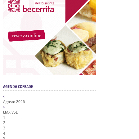
AGENDA COFRADE
<
Agosto 2026
>
L
M
X
J
V
S
D
1
2
3
4
5