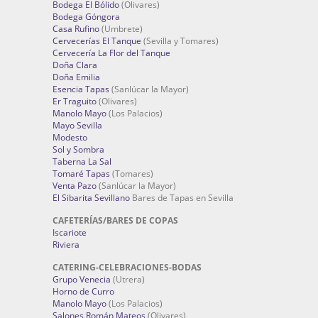
Bodega El Bólido
(Olivares)
Bodega Góngora
Casa Rufino
(Umbrete)
Cervecerías El Tanque
(Sevilla y Tomares)
Cervecería La Flor del Tanque
Doña Clara
Doña Emilia
Esencia Tapas
(Sanlúcar la Mayor)
Er Traguito
(Olivares)
Manolo Mayo
(Los Palacios)
Mayo Sevilla
Modesto
Sol y Sombra
Taberna La Sal
Tomaré Tapas
(Tomares)
Venta Pazo
(Sanlúcar la Mayor)
El Sibarita Sevillano
Bares de Tapas en Sevilla
CAFETERÍAS/BARES DE COPAS
Iscariote
Riviera
CATERING-CELEBRACIONES-BODAS
Grupo Venecia
(Utrera)
Horno de Curro
Manolo Mayo
(Los Palacios)
Salones Román Mateos
(Olivares)