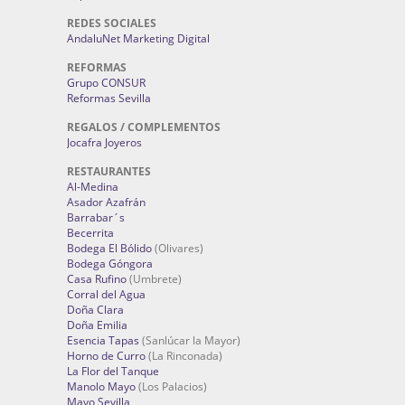
REDES SOCIALES
AndaluNet Marketing Digital
REFORMAS
Grupo CONSUR
Reformas Sevilla
REGALOS / COMPLEMENTOS
Jocafra Joyeros
RESTAURANTES
Al-Medina
Asador Azafrán
Barrabar´s
Becerrita
Bodega El Bólido
(Olivares)
Bodega Góngora
Casa Rufino
(Umbrete)
Corral del Agua
Doña Clara
Doña Emilia
Esencia Tapas
(Sanlúcar la Mayor)
Horno de Curro
(La Rinconada)
La Flor del Tanque
Manolo Mayo
(Los Palacios)
Mayo Sevilla