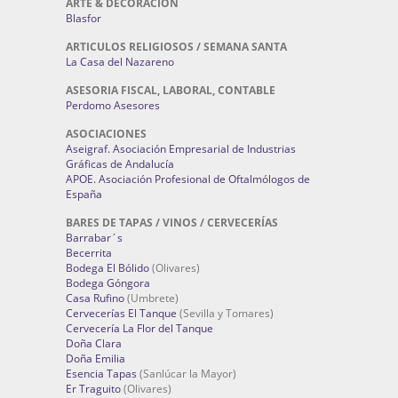
ARTE & DECORACIÓN
Blasfor
ARTICULOS RELIGIOSOS / SEMANA SANTA
La Casa del Nazareno
ASESORIA FISCAL, LABORAL, CONTABLE
Perdomo Asesores
ASOCIACIONES
Aseigraf. Asociación Empresarial de Industrias
Gráficas de Andalucía
APOE. Asociación Profesional de Oftalmólogos de
España
BARES DE TAPAS / VINOS / CERVECERÍAS
Barrabar´s
Becerrita
Bodega El Bólido
(Olivares)
Bodega Góngora
Casa Rufino
(Umbrete)
Cervecerías El Tanque
(Sevilla y Tomares)
Cervecería La Flor del Tanque
Doña Clara
Doña Emilia
Esencia Tapas
(Sanlúcar la Mayor)
Er Traguito
(Olivares)