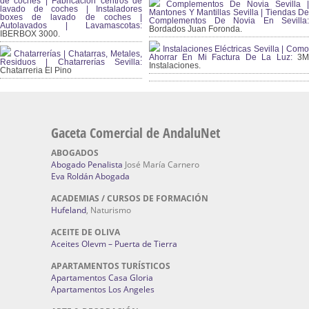
de coches | Fabricación centros de
Complementos De Novia Sevilla |
lavado de coches | Instaladores
Mantones Y Mantillas Sevilla | Tiendas De
boxes de lavado de coches |
Complementos De Novia En Sevilla:
Autolavados | Lavamascotas:
Bordados Juan Foronda.
IBERBOX 3000.
Instalaciones Eléctricas Sevilla | Como
Chatarrerías | Chatarras, Metales,
Ahorrar En Mi Factura De La Luz:
3
Residuos | Chatarrerías Sevilla:
Instalaciones.
Chatarreria El Pino
Gaceta Comercial de AndaluNet
ABOGADOS
Abogado Penalista
José María Carnero
Eva Roldán Abogada
ACADEMIAS / CURSOS DE FORMACIÓN
Hufeland
, Naturismo
ACEITE DE OLIVA
Aceites Olevm – Puerta de Tierra
APARTAMENTOS TURÍSTICOS
Apartamentos Casa Gloria
Apartamentos Los Angeles