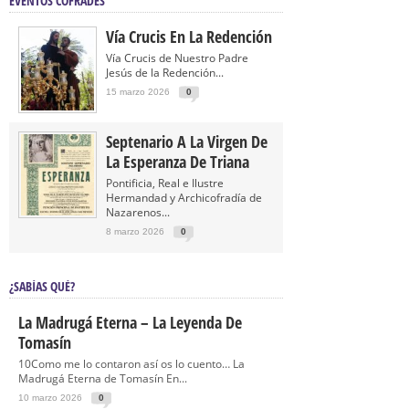
EVENTOS COFRADES
Vía Crucis En La Redención
Vía Crucis de Nuestro Padre
Jesús de la Redención...
15 marzo 2026
0
Septenario A La Virgen De
La Esperanza De Triana
Pontificia, Real e Ilustre
Hermandad y Archicofradía de
Nazarenos...
8 marzo 2026
0
¿SABÍAS QUÉ?
La Madrugá Eterna – La Leyenda De
Tomasín
10Como me lo contaron así os lo cuento… La
Madrugá Eterna de Tomasín En...
10 marzo 2026
0