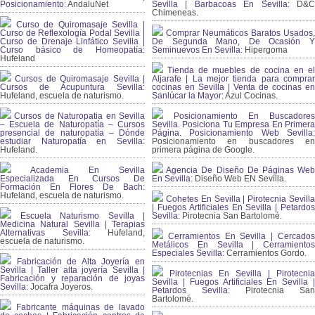
Posicionamiento:
AndaluNet
Sevilla | Barbacoas En Sevilla:
D&
Chimeneas.
Curso de Quiromasaje Sevilla |
Curso de Reflexología Podal Sevilla |
Comprar Neumáticos Baratos Usados,
Curso de Drenaje Linfático Sevilla |
De Segunda Mano, De Ocasión Y
Curso básico de Homeopatía:
Seminuevos En Sevilla:
Hipergoma
Hufeland
Tienda de muebles de cocina en el
Cursos de Quiromasaje Sevilla |
Aljarafe | La mejor tienda para comprar
Cursos de Acupuntura Sevilla:
cocinas en Sevilla | Venta de cocinas en
Hufeland, escuela de naturismo.
Sanlúcar la Mayor:
Azul Cocinas.
Cursos de Naturopatia en Sevilla
Posicionamiento En Buscadores
– Escuela de Naturopatía – Cursos
Sevilla. Posiciona Tu Empresa En Primera
presencial de naturopatía – Dónde
Página. Posicionamiento Web Sevilla:
estudiar Naturopatía en Sevilla:
Posicionamiento en buscadores en
Hufeland.
primera página de Google.
Academia En Sevilla
Agencia De Diseño De Páginas Web
Especializada En Cursos De
En Sevilla:
Diseño Web EN Sevilla.
Formación En Flores De Bach
:
Hufeland, escuela de naturismo.
Cohetes En Sevilla | Pirotecnia Sevilla
| Fuegos Artificiales En Sevilla | Petardos
Escuela Naturismo Sevilla |
Sevilla:
Pirotecnia San Bartolomé.
Medicina Natural Sevilla | Terapias
Alternativas Sevilla
: Hufeland,
Cerramientos En Sevilla | Cercados
escuela de naturismo.
Metálicos En Sevilla | Cerramientos
Especiales Sevilla:
Cerramientos Gordo.
Fabricación de Alta Joyería en
Sevilla | Taller alta joyería Sevilla |
Pirotecnias En Sevilla | Pirotecnia
Fabricación y reparación de joyas
Sevilla | Fuegos Artificiales En Sevilla |
Sevilla:
Jocafra Joyeros.
Petardos Sevilla:
Pirotecnia San
Bartolomé.
Fabricante máquinas de lavado