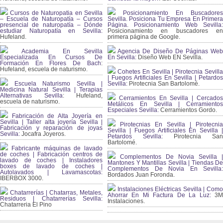
Cursos de Naturopatia en Sevilla
Posicionamiento En Buscadores
– Escuela de Naturopatía – Cursos
Sevilla. Posiciona Tu Empresa En Primera
presencial de naturopatía – Dónde
Página. Posicionamiento Web Sevilla:
estudiar Naturopatía en Sevilla:
Posicionamiento en buscadores en
Hufeland.
primera página de Google.
Academia En Sevilla
Agencia De Diseño De Páginas Web
Especializada En Cursos De
En Sevilla:
Diseño Web EN Sevilla.
Formación En Flores De Bach
:
Hufeland, escuela de naturismo.
Cohetes En Sevilla | Pirotecnia Sevilla
| Fuegos Artificiales En Sevilla | Petardos
Escuela Naturismo Sevilla |
Sevilla:
Pirotecnia San Bartolomé.
Medicina Natural Sevilla | Terapias
Alternativas Sevilla
: Hufeland,
Cerramientos En Sevilla | Cercados
escuela de naturismo.
Metálicos En Sevilla | Cerramientos
Especiales Sevilla:
Cerramientos Gordo.
Fabricación de Alta Joyería en
Sevilla | Taller alta joyería Sevilla |
Pirotecnias En Sevilla | Pirotecnia
Fabricación y reparación de joyas
Sevilla | Fuegos Artificiales En Sevilla |
Sevilla:
Jocafra Joyeros.
Petardos Sevilla:
Pirotecnia San
Bartolomé.
Fabricante máquinas de lavado
de coches | Fabricación centros de
Complementos De Novia Sevilla |
lavado de coches | Instaladores
Mantones Y Mantillas Sevilla | Tiendas De
boxes de lavado de coches |
Complementos De Novia En Sevilla:
Autolavados | Lavamascotas:
Bordados Juan Foronda.
IBERBOX 3000.
Instalaciones Eléctricas Sevilla | Como
Chatarrerías | Chatarras, Metales,
Ahorrar En Mi Factura De La Luz:
3
Residuos | Chatarrerías Sevilla:
Instalaciones.
Chatarreria El Pino