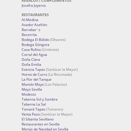
REGALOS / COMPLEMENTOS
Jocafra Joyeros
RESTAURANTES
Al-Medina
Asador Azafrán
Barrabar´s
Becerrita
Bodega El Bólido
(Olivares)
Bodega Góngora
Casa Rufino
(Umbrete)
Corral del Agua
Doña Clara
Doña Emilia
Esencia Tapas
(Sanlúcar la Mayor)
Horno de Curro
(La Rinconada)
La Flor del Tanque
Manolo Mayo
(Los Palacios)
Mayo Sevilla
Modesto
Taberna Sol y Sombra
Taberna La Sal
Tomaré Tapas
(Tomares)
Venta Pazo
(Sanlúcar la Mayor)
El Sibarita Sevillano
Restaurantes en Sevilla
Menús de Navidad en Sevilla