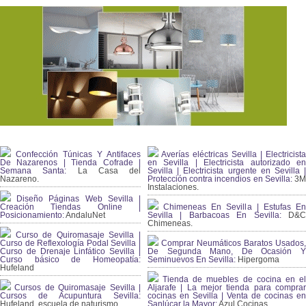
Confección Túnicas Y Antifaces
Averías eléctricas Sevilla | Electricista
De Nazarenos | Tienda Cofrade |
en Sevilla | Electricista autorizado en
Semana Santa:
La Casa del
Sevilla | Electricista urgente en Sevilla |
Nazareno.
Protección contra incendios en Sevilla:
3
Instalaciones.
Diseño Páginas Web Sevilla |
Creación Tiendas Online |
Chimeneas En Sevilla | Estufas En
Posicionamiento:
AndaluNet
Sevilla | Barbacoas En Sevilla:
D&
Chimeneas.
Curso de Quiromasaje Sevilla |
Curso de Reflexología Podal Sevilla |
Comprar Neumáticos Baratos Usados,
Curso de Drenaje Linfático Sevilla |
De Segunda Mano, De Ocasión Y
Curso básico de Homeopatía:
Seminuevos En Sevilla:
Hipergoma
Hufeland
Tienda de muebles de cocina en el
Cursos de Quiromasaje Sevilla |
Aljarafe | La mejor tienda para comprar
Cursos de Acupuntura Sevilla:
cocinas en Sevilla | Venta de cocinas en
Hufeland, escuela de naturismo.
Sanlúcar la Mayor:
Azul Cocinas.