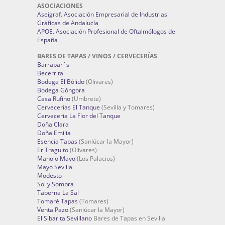
ASOCIACIONES
Aseigraf. Asociación Empresarial de Industrias
Gráficas de Andalucía
APOE. Asociación Profesional de Oftalmólogos de
España
BARES DE TAPAS / VINOS / CERVECERÍAS
Barrabar´s
Becerrita
Bodega El Bólido
(Olivares)
Bodega Góngora
Casa Rufino
(Umbrete)
Cervecerías El Tanque
(Sevilla y Tomares)
Cervecería La Flor del Tanque
Doña Clara
Doña Emilia
Esencia Tapas
(Sanlúcar la Mayor)
Er Traguito
(Olivares)
Manolo Mayo
(Los Palacios)
Mayo Sevilla
Modesto
Sol y Sombra
Taberna La Sal
Tomaré Tapas
(Tomares)
Venta Pazo
(Sanlúcar la Mayor)
El Sibarita Sevillano
Bares de Tapas en Sevilla