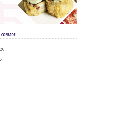
 COFRADE
026
D