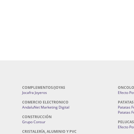
ral Sevilla | Terapias Alternativas
Pirotecnia San Bartolomé.
Cerramientos En Sevilla | Cercados Met
r alta joyería Sevilla | Fabricación y
Sevilla:
Cerramientos Gordo.
Pirotecnias En Sevilla | Pirotecnia Sevi
| Fabricación centros de lavado de
Sevilla:
Pirotecnia San Bartolomé.
ches | Autolavados | Lavamascotas:
Complementos De Novia Sevilla | Ma
Complementos De Novia En Sevilla:
Bordado
 | Chatarrerías Sevilla:
Chatarreria
Instalaciones Eléctricas Sevilla | 
Instalaciones.
COMPLEMENTOS/JOYAS
ONCOLO
Jocafra Joyeros
Efecto Pos
COMERCIO ELECTRONICO
PATATAS
AndaluNet Marketing Digital
Patatas F
Patatas F
CONSTRUCCIÓN
Grupo Consur
PELUCAS
Efecto Pos
CRISTALERÍA, ALUMINIO Y PVC