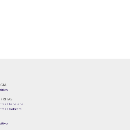
álicos En Sevilla | Cerramientos Especiales
lla | Fuegos Artificiales En Sevilla | Petardos
ntones Y Mantillas Sevilla | Tiendas De
s Juan Foronda.
Como Ahorrar En Mi Factura De La Luz:
3M
GÍA
itivo
 FRITAS
ritas Hispalana
ritas Umbrete
itivo