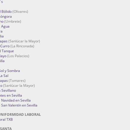
´s
 Bólido
(Olivares)
Góngora
no
(Umbrete)
l Agua
ra
lia
Tapas
(Sanlúcar la Mayor)
 Curro
(La Rinconada)
el Tanque
Mayo
(Los Palacios)
lla
Sol y Sombra
a Sal
apas
(Tomares)
zo
(Sanlúcar la Mayor)
a Sevillano
tes en Sevilla
Navidad en Sevilla
San Valentín en Sevilla
UNIFORMIDAD LABORAL
oral TXB
 SANTA