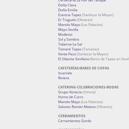
Cervecería La Flor del Tanque
Doña Clara
Doña Emilia
Esencia Tapas
(Sanlúcar la Mayor)
Er Traguito
(Olivares)
Manolo Mayo
(Los Palacios)
Mayo Sevilla
Modesto
Sol y Sombra
Taberna La Sal
Tomaré Tapas
(Tomares)
Venta Pazo
(Sanlúcar la Mayor)
El Sibarita Sevillano
Bares de Tapas en Sevil
CAFETERÍAS/BARES DE COPAS
Iscariote
Riviera
CATERING-CELEBRACIONES-BODAS
Grupo Venecia
(Utrera)
Horno de Curro
Manolo Mayo
(Los Palacios)
Salones Román Mateos
(Olivares)
CERRAMIENTOS
Cerramientos Gordo