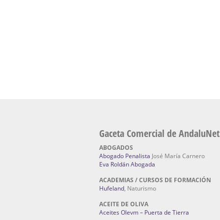
Escuela Naturismo Sevilla | Medicina Natu
Sevilla
: Hufeland, escuela de naturismo.
Fabricación de Alta Joyería en Sevilla | Talle
reparación de joyas Sevilla:
Jocafra Joyeros.
Fabricante máquinas de lavado de coches 
coches | Instaladores boxes de lavado de co
IBERBOX 3000.
Chatarrerías | Chatarras, Metales, Residuos
El Pino
Gaceta Comercial de AndaluNet
ABOGADOS
Abogado Penalista
José María Carnero
Eva Roldán Abogada
ACADEMIAS / CURSOS DE FORMACIÓN
Hufeland
, Naturismo
ACEITE DE OLIVA
Aceites Olevm – Puerta de Tierra