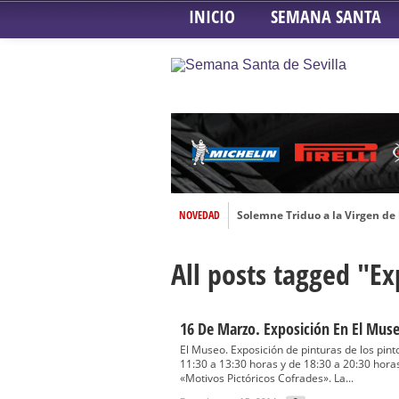
INICIO
SEMANA SANTA
NOVEDAD
Solemne Triduo a la Virgen de
Función de la Anunciación del
All posts tagged "E
Besamanos al Señor del Gran P
Solemne y devoto Besamanos e
Función Principal de Instituto 
16 De Marzo. Exposición En El Mus
Besapié y Besamano en la Qui
El Museo. Exposición de pinturas de los pin
11:30 a 13:30 horas y de 18:30 a 20:30 hor
Gitanos: Besamanos del Señor 
«Motivos Pictóricos Cofrades». La...