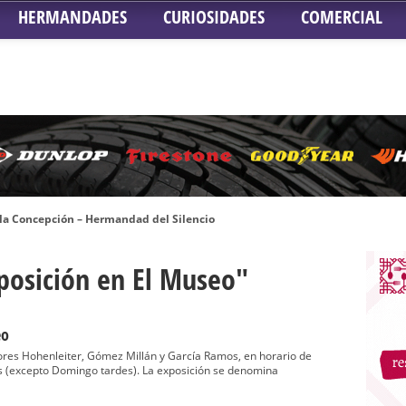
HERMANDADES
CURIOSIDADES
COMERCIAL
 la Concepción – Hermandad del Silencio
 Señor ante el paso de Nuestra Señora de la Encarnación Coronada – Herma
xposición en El Museo"
oder de Sevilla
n honor de María Santísima en su Soledad – San Lorenzo
a la Virgen del Valle
eo
nta Angustia
tores Hohenleiter, Gómez Millán y García Ramos, en horario de
as (excepto Domingo tardes). La exposición se denomina
de la Salud