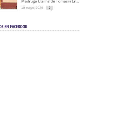
Madrugá Eterna de Tomasín En...
10 marzo 2026
0
OS EN FACEBOOK
en Sevilla | Electricista autorizado en Sevilla |
ontra incendios en Sevilla:
3M Instalaciones.
a | Barbacoas En Sevilla:
D&C Chimeneas.
De Segunda Mano, De Ocasión Y Seminuevos
afe | La mejor tienda para comprar cocinas en
yor:
Azul Cocinas.
a. Posiciona Tu Empresa En Primera Página.
ento en buscadores en primera página de
evilla:
Diseño Web EN Sevilla.
uegos Artificiales En Sevilla | Petardos Sevilla: