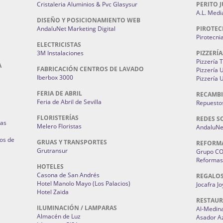
Cristaleria Aluminios & Pvc Glasysur
PERITO J
A.L. Medi
DISEÑO Y POSICIONAMIENTO WEB
AndaluNet Marketing Digital
PIROTEC
Pirotecni
ELECTRICISTAS
3M Instalaciones
PIZZERÍA
Pizzería 
A
FABRICACIÓN CENTROS DE LAVADO
Pizzería
Iberbox 3000
Pizzería 
FERIA DE ABRIL
RECAMBI
Feria de Abril de Sevilla
Repuestos
FLORISTERÍAS
REDES S
ias
Melero Floristas
AndaluNet
os de
GRUAS Y TRANSPORTES
REFORM
Grutransur
Grupo C
Reformas 
HOTELES
Casona de San Andrés
REGALO
Hotel Manolo Mayo (Los Palacios)
Jocafra J
Hotel Zaida
RESTAU
ILUMINACIÓN / LAMPARAS
Al-Medin
Almacén de Luz
Asador A