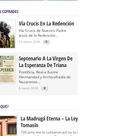
S COFRADES
Vía Crucis En La Redención
Vía Crucis de Nuestro Padre
Jesús de la Redención...
15 marzo 2026
0
Septenario A La Virgen De
La Esperanza De Triana
Pontificia, Real e Ilustre
Hermandad y Archicofradía de
Nazarenos...
8 marzo 2026
0
 QUÉ?
La Madrugá Eterna – La Leyenda De
Tomasín
10Como me lo contaron así os lo cuento… La