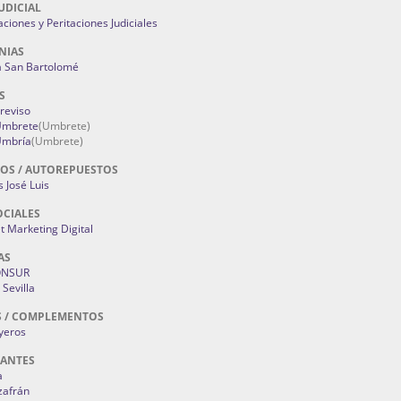
UDICIAL
aciones y Peritaciones Judiciales
NIAS
a San Bartolomé
S
Treviso
 Umbrete
(Umbrete)
Umbría
(Umbrete)
OS / AUTOREPUESTOS
 José Luis
OCIALES
 Marketing Digital
AS
ONSUR
Sevilla
S / COMPLEMENTOS
oyeros
RANTES
a
zafrán