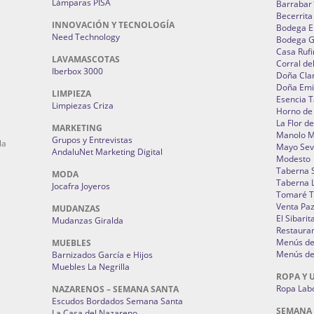
Lámparas PISA
Barrabar
Becerrita
INNOVACIÓN Y TECNOLOGÍA
Bodega El
Need Technology
Bodega 
Casa Rufi
LAVAMASCOTAS
Corral de
Iberbox 3000
Doña Cla
Doña Emi
LIMPIEZA
Esencia 
Limpiezas Criza
Horno de
La Flor d
MARKETING
Manolo 
Grupos y Entrevistas
la
Mayo Sevi
AndaluNet Marketing Digital
Modesto
Taberna 
MODA
Taberna L
Jocafra Joyeros
Tomaré T
Venta Pa
MUDANZAS
El Sibarit
Mudanzas Giralda
Restauran
Menús de 
MUEBLES
Menús de 
Barnizados García e Hijos
Muebles La Negrilla
ROPA Y 
Ropa Lab
NAZARENOS – SEMANA SANTA
Escudos Bordados Semana Santa
SEMANA
La Casa del Nazareno