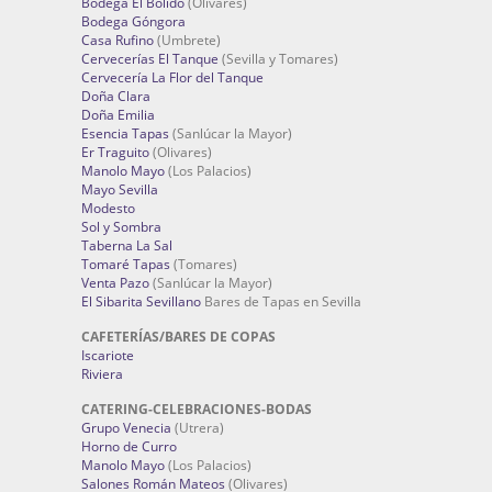
Bodega El Bólido
(Olivares)
Bodega Góngora
Casa Rufino
(Umbrete)
Cervecerías El Tanque
(Sevilla y Tomares)
Cervecería La Flor del Tanque
Doña Clara
Doña Emilia
Esencia Tapas
(Sanlúcar la Mayor)
Er Traguito
(Olivares)
Manolo Mayo
(Los Palacios)
Mayo Sevilla
Modesto
Sol y Sombra
Taberna La Sal
Tomaré Tapas
(Tomares)
Venta Pazo
(Sanlúcar la Mayor)
El Sibarita Sevillano
Bares de Tapas en Sevilla
CAFETERÍAS/BARES DE COPAS
Iscariote
Riviera
CATERING-CELEBRACIONES-BODAS
Grupo Venecia
(Utrera)
Horno de Curro
Manolo Mayo
(Los Palacios)
Salones Román Mateos
(Olivares)