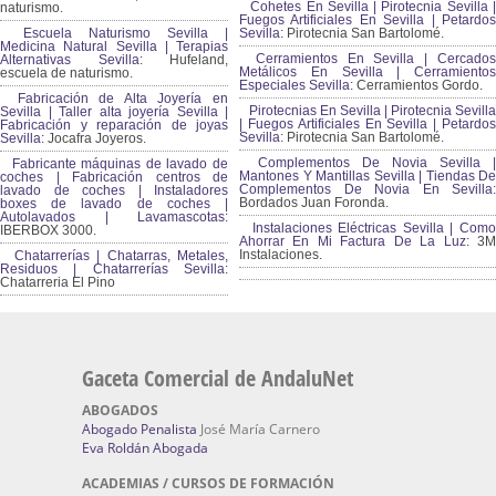
Cohetes En Sevilla | Pirotecnia Sevilla |
naturismo.
Fuegos Artificiales En Sevilla | Petardos
Escuela Naturismo Sevilla |
Sevilla:
Pirotecnia San Bartolomé.
Medicina Natural Sevilla | Terapias
Cerramientos En Sevilla | Cercados
Alternativas Sevilla
: Hufeland,
Metálicos En Sevilla | Cerramientos
escuela de naturismo.
Especiales Sevilla:
Cerramientos Gordo.
Fabricación de Alta Joyería en
Pirotecnias En Sevilla | Pirotecnia Sevilla
Sevilla | Taller alta joyería Sevilla |
| Fuegos Artificiales En Sevilla | Petardos
Fabricación y reparación de joyas
Sevilla:
Pirotecnia San Bartolomé.
Sevilla:
Jocafra Joyeros.
Complementos De Novia Sevilla |
Fabricante máquinas de lavado de
Mantones Y Mantillas Sevilla | Tiendas De
coches | Fabricación centros de
Complementos De Novia En Sevilla:
lavado de coches | Instaladores
Bordados Juan Foronda.
boxes de lavado de coches |
Autolavados | Lavamascotas:
Instalaciones Eléctricas Sevilla | Como
IBERBOX 3000.
Ahorrar En Mi Factura De La Luz:
3
Instalaciones.
Chatarrerías | Chatarras, Metales,
Residuos | Chatarrerías Sevilla:
Chatarreria El Pino
Gaceta Comercial de AndaluNet
ABOGADOS
Abogado Penalista
José María Carnero
Eva Roldán Abogada
ACADEMIAS / CURSOS DE FORMACIÓN