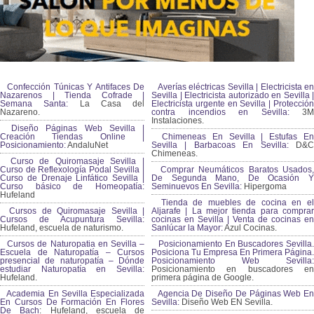
Confección Túnicas Y Antifaces De
Averías eléctricas Sevilla | Electricista en
Nazarenos | Tienda Cofrade |
Sevilla | Electricista autorizado en Sevilla |
Semana Santa:
La Casa del
Electricista urgente en Sevilla | Protección
Nazareno.
contra incendios en Sevilla:
3M
Instalaciones.
Diseño Páginas Web Sevilla |
Creación Tiendas Online |
Chimeneas En Sevilla | Estufas En
Posicionamiento:
AndaluNet
Sevilla | Barbacoas En Sevilla:
D&
Chimeneas.
Curso de Quiromasaje Sevilla |
Curso de Reflexología Podal Sevilla |
Comprar Neumáticos Baratos Usados,
Curso de Drenaje Linfático Sevilla |
De Segunda Mano, De Ocasión Y
Curso básico de Homeopatía:
Seminuevos En Sevilla:
Hipergoma
Hufeland
Tienda de muebles de cocina en el
Cursos de Quiromasaje Sevilla |
Aljarafe | La mejor tienda para comprar
Cursos de Acupuntura Sevilla:
cocinas en Sevilla | Venta de cocinas en
Hufeland, escuela de naturismo.
Sanlúcar la Mayor:
Azul Cocinas.
Cursos de Naturopatia en Sevilla –
Posicionamiento En Buscadores Sevilla.
Escuela de Naturopatía – Cursos
Posiciona Tu Empresa En Primera Página.
presencial de naturopatía – Dónde
Posicionamiento Web Sevilla:
estudiar Naturopatía en Sevilla:
Posicionamiento en buscadores en
Hufeland.
primera página de Google.
Academia En Sevilla Especializada
Agencia De Diseño De Páginas Web En
En Cursos De Formación En Flores
Sevilla:
Diseño Web EN Sevilla.
De Bach
: Hufeland, escuela de