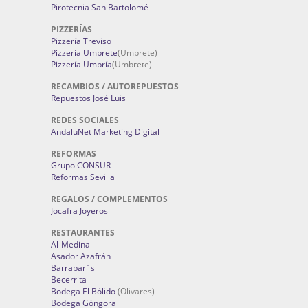
Pirotecnia San Bartolomé
PIZZERÍAS
Pizzería Treviso
Pizzería Umbrete
(Umbrete)
Pizzería Umbría
(Umbrete)
RECAMBIOS / AUTOREPUESTOS
Repuestos José Luis
REDES SOCIALES
AndaluNet Marketing Digital
REFORMAS
Grupo CONSUR
Reformas Sevilla
REGALOS / COMPLEMENTOS
Jocafra Joyeros
RESTAURANTES
Al-Medina
Asador Azafrán
Barrabar´s
Becerrita
Bodega El Bólido
(Olivares)
Bodega Góngora