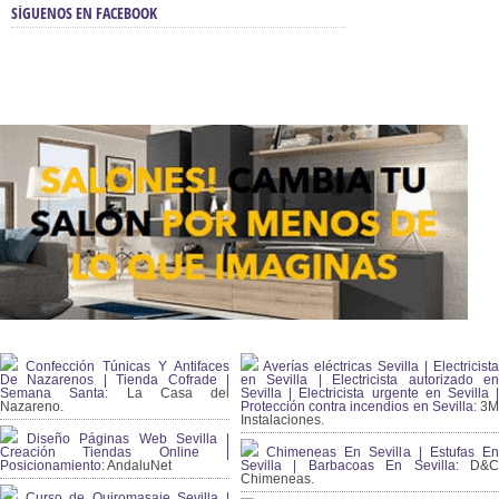
SÍGUENOS EN FACEBOOK
Confección Túnicas Y Antifaces
Averías eléctricas Sevilla | Electricista
De Nazarenos | Tienda Cofrade |
en Sevilla | Electricista autorizado en
Semana Santa:
La Casa del
Sevilla | Electricista urgente en Sevilla |
Nazareno.
Protección contra incendios en Sevilla:
3
Instalaciones.
Diseño Páginas Web Sevilla |
Creación Tiendas Online |
Chimeneas En Sevilla | Estufas En
Posicionamiento:
AndaluNet
Sevilla | Barbacoas En Sevilla:
D&
Chimeneas.
Curso de Quiromasaje Sevilla |