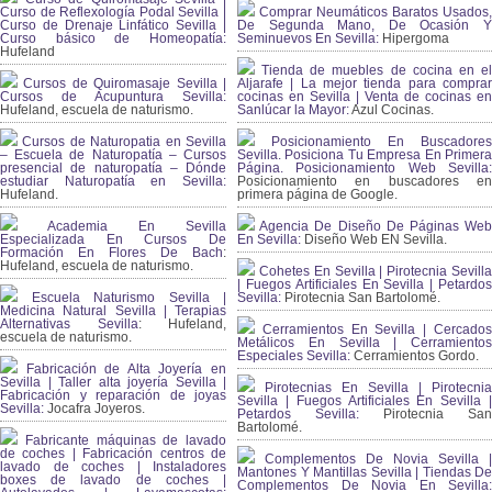
Curso de Reflexología Podal Sevilla |
Comprar Neumáticos Baratos Usados,
Curso de Drenaje Linfático Sevilla |
De Segunda Mano, De Ocasión Y
Curso básico de Homeopatía:
Seminuevos En Sevilla:
Hipergoma
Hufeland
Tienda de muebles de cocina en el
Cursos de Quiromasaje Sevilla |
Aljarafe | La mejor tienda para comprar
Cursos de Acupuntura Sevilla:
cocinas en Sevilla | Venta de cocinas en
Hufeland, escuela de naturismo.
Sanlúcar la Mayor:
Azul Cocinas.
Cursos de Naturopatia en Sevilla
Posicionamiento En Buscadores
– Escuela de Naturopatía – Cursos
Sevilla. Posiciona Tu Empresa En Primera
presencial de naturopatía – Dónde
Página. Posicionamiento Web Sevilla:
estudiar Naturopatía en Sevilla:
Posicionamiento en buscadores en
Hufeland.
primera página de Google.
Academia En Sevilla
Agencia De Diseño De Páginas Web
Especializada En Cursos De
En Sevilla:
Diseño Web EN Sevilla.
Formación En Flores De Bach
:
Hufeland, escuela de naturismo.
Cohetes En Sevilla | Pirotecnia Sevilla
| Fuegos Artificiales En Sevilla | Petardos
Escuela Naturismo Sevilla |
Sevilla:
Pirotecnia San Bartolomé.
Medicina Natural Sevilla | Terapias
Alternativas Sevilla
: Hufeland,
Cerramientos En Sevilla | Cercados
escuela de naturismo.
Metálicos En Sevilla | Cerramientos
Especiales Sevilla:
Cerramientos Gordo.
Fabricación de Alta Joyería en
Sevilla | Taller alta joyería Sevilla |
Pirotecnias En Sevilla | Pirotecnia
Fabricación y reparación de joyas
Sevilla | Fuegos Artificiales En Sevilla |
Sevilla:
Jocafra Joyeros.
Petardos Sevilla:
Pirotecnia San
Bartolomé.
Fabricante máquinas de lavado
de coches | Fabricación centros de
Complementos De Novia Sevilla |
lavado de coches | Instaladores
Mantones Y Mantillas Sevilla | Tiendas De
boxes de lavado de coches |
Complementos De Novia En Sevilla: