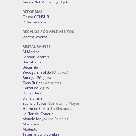
AndaluNet Marketing Digital
REFORMAS
Grupo CONSUR
Reformas Sevilla
REGALOS / COMPLEMENTOS
Jocafra Joyeros
RESTAURANTES
Al-Medina
Asador Azafrán
Barrabar´s
Becerrita
Bodega El Bólido
(Olivares)
Bodega Góngora
Casa Rufino
(Umbrete)
Corral del Agua
Doña Clara
Doña Emilia
Esencia Tapas
(Sanlúcar la Mayor)
Horno de Curro
(La Rinconada)
La Flor del Tanque
Manolo Mayo
(Los Palacios)
Mayo Sevilla
Modesto
Taberna Sol y Sombra