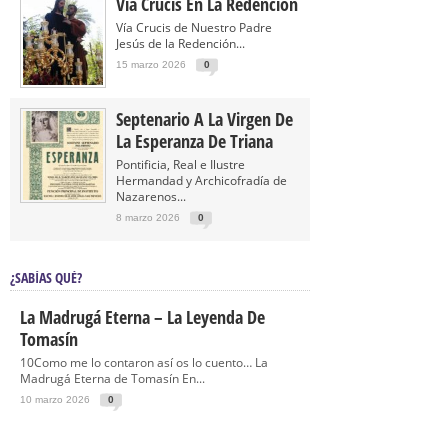
Vía Crucis En La Redención
Vía Crucis de Nuestro Padre
Jesús de la Redención...
15 marzo 2026
0
Septenario A La Virgen De
La Esperanza De Triana
Pontificia, Real e Ilustre
Hermandad y Archicofradía de
Nazarenos...
8 marzo 2026
0
¿SABÍAS QUÉ?
La Madrugá Eterna – La Leyenda De
Tomasín
10Como me lo contaron así os lo cuento… La
Madrugá Eterna de Tomasín En...
10 marzo 2026
0