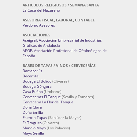
ARTICULOS RELIGIOSOS / SEMANA SANTA
La Casa del Nazareno
ASESORIA FISCAL, LABORAL, CONTABLE
Perdomo Asesores
ASOCIACIONES
Aseigraf. Asociación Empresarial de Industrias
Gráficas de Andalucía
APOE. Asociación Profesional de Oftalmólogos de
España
BARES DE TAPAS / VINOS / CERVECERÍAS
Barrabar´s
Becerrita
Bodega El Bólido
(Olivares)
Bodega Góngora
Casa Rufino
(Umbrete)
Cervecerías El Tanque
(Sevilla y Tomares)
Cervecería La Flor del Tanque
Doña Clara
Doña Emilia
Esencia Tapas
(Sanlúcar la Mayor)
Er Traguito
(Olivares)
Manolo Mayo
(Los Palacios)
Mayo Sevilla