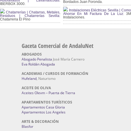
Autolavados | Lavamascotas:
Bordados Juan Foronda.
IBERBOX 3000.
Instalaciones Eléctricas Sevilla | Como
Chatarrerías | Chatarras, Metales,
Ahorrar En Mi Factura De La Luz:
3
Residuos | Chatarrerías Sevilla:
Instalaciones.
Chatarreria El Pino
Gaceta Comercial de AndaluNet
ABOGADOS
Abogado Penalista
José María Carnero
Eva Roldán Abogada
ACADEMIAS / CURSOS DE FORMACIÓN
Hufeland
, Naturismo
ACEITE DE OLIVA
Aceites Olevm – Puerta de Tierra
APARTAMENTOS TURÍSTICOS
Apartamentos Casa Gloria
Apartamentos Los Angeles
ARTE & DECORACIÓN
Blasfor