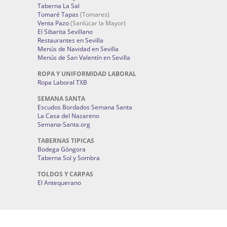
Taberna La Sal
Tomaré Tapas
(Tomares)
Venta Pazo
(Sanlúcar la Mayor)
El Sibarita Sevillano
Restaurantes en Sevilla
Menús de Navidad en Sevilla
Menús de San Valentín en Sevilla
ROPA Y UNIFORMIDAD LABORAL
Ropa Laboral TXB
SEMANA SANTA
Escudos Bordados Semana Santa
La Casa del Nazareno
Semana-Santa.org
TABERNAS TIPICAS
Bodega Góngora
Taberna Sol y Sombra
TOLDOS Y CARPAS
El Antequerano
Inicio
Agenda
Aviso Legal