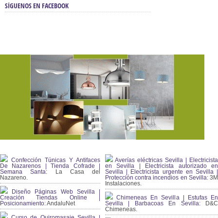
SÍGUENOS EN FACEBOOK
Confección Túnicas Y Antifaces
Averías eléctricas Sevilla | Electricista
De Nazarenos | Tienda Cofrade |
en Sevilla | Electricista autorizado en
Semana Santa:
La Casa del
Sevilla | Electricista urgente en Sevilla |
Nazareno.
Protección contra incendios en Sevilla:
3
Instalaciones.
Diseño Páginas Web Sevilla |
Creación Tiendas Online |
Chimeneas En Sevilla | Estufas En
Posicionamiento:
AndaluNet
Sevilla | Barbacoas En Sevilla:
D&
Chimeneas.
Curso de Quiromasaje Sevilla |