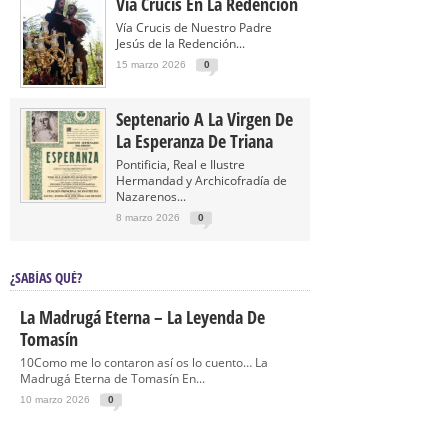
Vía Crucis En La Redención
Vía Crucis de Nuestro Padre
Jesús de la Redención...
15 marzo 2026
0
Septenario A La Virgen De
La Esperanza De Triana
Pontificia, Real e Ilustre
Hermandad y Archicofradía de
Nazarenos...
8 marzo 2026
0
¿SABÍAS QUÉ?
La Madrugá Eterna – La Leyenda De
Tomasín
10Como me lo contaron así os lo cuento… La
Madrugá Eterna de Tomasín En...
10 marzo 2026
0