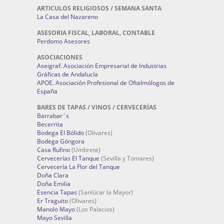
ARTICULOS RELIGIOSOS / SEMANA SANTA
La Casa del Nazareno
ASESORIA FISCAL, LABORAL, CONTABLE
Perdomo Asesores
ASOCIACIONES
Aseigraf. Asociación Empresarial de Industrias
Gráficas de Andalucía
APOE. Asociación Profesional de Oftalmólogos de
España
BARES DE TAPAS / VINOS / CERVECERÍAS
Barrabar´s
Becerrita
Bodega El Bólido
(Olivares)
Bodega Góngora
Casa Rufino
(Umbrete)
Cervecerías El Tanque
(Sevilla y Tomares)
Cervecería La Flor del Tanque
Doña Clara
Doña Emilia
Esencia Tapas
(Sanlúcar la Mayor)
Er Traguito
(Olivares)
Manolo Mayo
(Los Palacios)
Mayo Sevilla