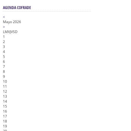
AGENDA COFRADE
<
Mayo 2026
>
L
M
X
J
V
S
D
1
2
3
4
5
6
7
8
9
10
11
12
13
14
15
16
17
18
19