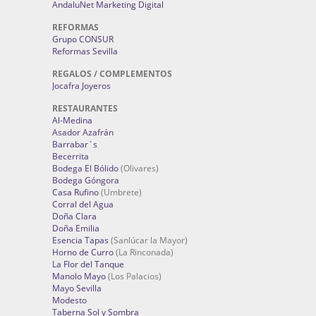
AndaluNet Marketing Digital
REFORMAS
Grupo CONSUR
Reformas Sevilla
REGALOS / COMPLEMENTOS
Jocafra Joyeros
RESTAURANTES
Al-Medina
Asador Azafrán
Barrabar´s
Becerrita
Bodega El Bólido
(Olivares)
Bodega Góngora
Casa Rufino
(Umbrete)
Corral del Agua
Doña Clara
Doña Emilia
Esencia Tapas
(Sanlúcar la Mayor)
Horno de Curro
(La Rinconada)
La Flor del Tanque
Manolo Mayo
(Los Palacios)
Mayo Sevilla
Modesto
Taberna Sol y Sombra