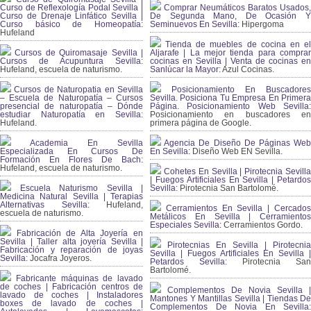
Curso de Reflexología Podal Sevilla |
Comprar Neumáticos Baratos Usados,
Curso de Drenaje Linfático Sevilla |
De Segunda Mano, De Ocasión Y
Curso básico de Homeopatía:
Seminuevos En Sevilla:
Hipergoma
Hufeland
Tienda de muebles de cocina en el
Cursos de Quiromasaje Sevilla |
Aljarafe | La mejor tienda para comprar
Cursos de Acupuntura Sevilla:
cocinas en Sevilla | Venta de cocinas en
Hufeland, escuela de naturismo.
Sanlúcar la Mayor:
Azul Cocinas.
Cursos de Naturopatia en Sevilla
Posicionamiento En Buscadores
– Escuela de Naturopatía – Cursos
Sevilla. Posiciona Tu Empresa En Primera
presencial de naturopatía – Dónde
Página. Posicionamiento Web Sevilla:
estudiar Naturopatía en Sevilla:
Posicionamiento en buscadores en
Hufeland.
primera página de Google.
Academia En Sevilla
Agencia De Diseño De Páginas Web
Especializada En Cursos De
En Sevilla:
Diseño Web EN Sevilla.
Formación En Flores De Bach
:
Hufeland, escuela de naturismo.
Cohetes En Sevilla | Pirotecnia Sevilla
| Fuegos Artificiales En Sevilla | Petardos
Escuela Naturismo Sevilla |
Sevilla:
Pirotecnia San Bartolomé.
Medicina Natural Sevilla | Terapias
Alternativas Sevilla
: Hufeland,
Cerramientos En Sevilla | Cercados
escuela de naturismo.
Metálicos En Sevilla | Cerramientos
Especiales Sevilla:
Cerramientos Gordo.
Fabricación de Alta Joyería en
Sevilla | Taller alta joyería Sevilla |
Pirotecnias En Sevilla | Pirotecnia
Fabricación y reparación de joyas
Sevilla | Fuegos Artificiales En Sevilla |
Sevilla:
Jocafra Joyeros.
Petardos Sevilla:
Pirotecnia San
Bartolomé.
Fabricante máquinas de lavado
de coches | Fabricación centros de
Complementos De Novia Sevilla |
lavado de coches | Instaladores
Mantones Y Mantillas Sevilla | Tiendas De
boxes de lavado de coches |
Complementos De Novia En Sevilla: