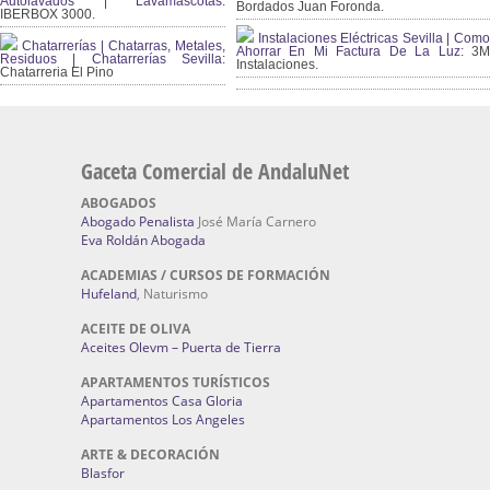
Autolavados | Lavamascotas:
Bordados Juan Foronda.
IBERBOX 3000.
Instalaciones Eléctricas Sevilla | Como
Chatarrerías | Chatarras, Metales,
Ahorrar En Mi Factura De La Luz:
3
Residuos | Chatarrerías Sevilla:
Instalaciones.
Chatarreria El Pino
Gaceta Comercial de AndaluNet
ABOGADOS
Abogado Penalista
José María Carnero
Eva Roldán Abogada
ACADEMIAS / CURSOS DE FORMACIÓN
Hufeland
, Naturismo
ACEITE DE OLIVA
Aceites Olevm – Puerta de Tierra
APARTAMENTOS TURÍSTICOS
Apartamentos Casa Gloria
Apartamentos Los Angeles
ARTE & DECORACIÓN
Blasfor