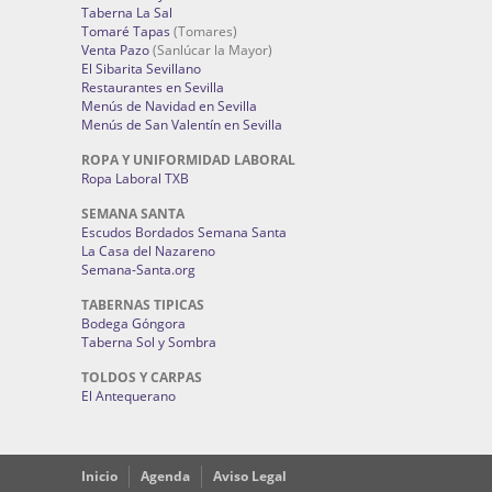
Taberna La Sal
Tomaré Tapas
(Tomares)
Venta Pazo
(Sanlúcar la Mayor)
El Sibarita Sevillano
Restaurantes en Sevilla
Menús de Navidad en Sevilla
Menús de San Valentín en Sevilla
ROPA Y UNIFORMIDAD LABORAL
Ropa Laboral TXB
SEMANA SANTA
Escudos Bordados Semana Santa
La Casa del Nazareno
Semana-Santa.org
TABERNAS TIPICAS
Bodega Góngora
Taberna Sol y Sombra
TOLDOS Y CARPAS
El Antequerano
Inicio
Agenda
Aviso Legal