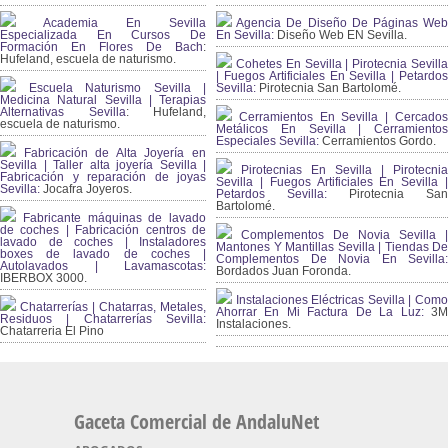
Academia En Sevilla
Agencia De Diseño De Páginas Web
Especializada En Cursos De
En Sevilla:
Diseño Web EN Sevilla.
Formación En Flores De Bach
:
Hufeland, escuela de naturismo.
Cohetes En Sevilla | Pirotecnia Sevilla
| Fuegos Artificiales En Sevilla | Petardos
Escuela Naturismo Sevilla |
Sevilla:
Pirotecnia San Bartolomé.
Medicina Natural Sevilla | Terapias
Alternativas Sevilla
: Hufeland,
Cerramientos En Sevilla | Cercados
escuela de naturismo.
Metálicos En Sevilla | Cerramientos
Especiales Sevilla:
Cerramientos Gordo.
Fabricación de Alta Joyería en
Sevilla | Taller alta joyería Sevilla |
Pirotecnias En Sevilla | Pirotecnia
Fabricación y reparación de joyas
Sevilla | Fuegos Artificiales En Sevilla |
Sevilla:
Jocafra Joyeros.
Petardos Sevilla:
Pirotecnia San
Bartolomé.
Fabricante máquinas de lavado
de coches | Fabricación centros de
Complementos De Novia Sevilla |
lavado de coches | Instaladores
Mantones Y Mantillas Sevilla | Tiendas De
boxes de lavado de coches |
Complementos De Novia En Sevilla:
Autolavados | Lavamascotas:
Bordados Juan Foronda.
IBERBOX 3000.
Instalaciones Eléctricas Sevilla | Como
Chatarrerías | Chatarras, Metales,
Ahorrar En Mi Factura De La Luz:
3
Residuos | Chatarrerías Sevilla:
Instalaciones.
Chatarreria El Pino
Gaceta Comercial de AndaluNet