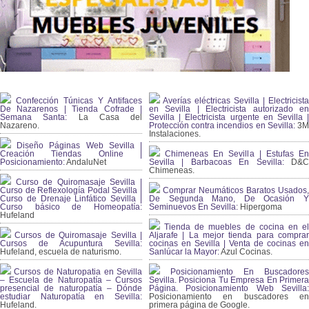
Confección Túnicas Y Antifaces
Averías eléctricas Sevilla | Electricista
De Nazarenos | Tienda Cofrade |
en Sevilla | Electricista autorizado en
Semana Santa:
La Casa del
Sevilla | Electricista urgente en Sevilla |
Nazareno.
Protección contra incendios en Sevilla:
3
Instalaciones.
Diseño Páginas Web Sevilla |
Creación Tiendas Online |
Chimeneas En Sevilla | Estufas En
Posicionamiento:
AndaluNet
Sevilla | Barbacoas En Sevilla:
D&
Chimeneas.
Curso de Quiromasaje Sevilla |
Curso de Reflexología Podal Sevilla |
Comprar Neumáticos Baratos Usados,
Curso de Drenaje Linfático Sevilla |
De Segunda Mano, De Ocasión Y
Curso básico de Homeopatía:
Seminuevos En Sevilla:
Hipergoma
Hufeland
Tienda de muebles de cocina en el
Cursos de Quiromasaje Sevilla |
Aljarafe | La mejor tienda para comprar
Cursos de Acupuntura Sevilla:
cocinas en Sevilla | Venta de cocinas en
Hufeland, escuela de naturismo.
Sanlúcar la Mayor:
Azul Cocinas.
Cursos de Naturopatia en Sevilla
Posicionamiento En Buscadores
– Escuela de Naturopatía – Cursos
Sevilla. Posiciona Tu Empresa En Primera
presencial de naturopatía – Dónde
Página. Posicionamiento Web Sevilla:
estudiar Naturopatía en Sevilla:
Posicionamiento en buscadores en
Hufeland.
primera página de Google.