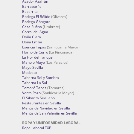
Asador Azafrán
Barrabar´s
Becerrita
Bodega El Bólido
(Olivares)
Bodega Góngora
Casa Rufino
(Umbrete)
Corral del Agua
Doña Clara
Doña Emilia
Esencia Tapas
(Sanlúcar la Mayor)
Horno de Curro
(La Rinconada)
La Flor del Tanque
Manolo Mayo
(Los Palacios)
Mayo Sevilla
Modesto
Taberna Sol y Sombra
Taberna La Sal
Tomaré Tapas
(Tomares)
Venta Pazo
(Sanlúcar la Mayor)
El Sibarita Sevillano
Restaurantes en Sevilla
Menús de Navidad en Sevilla
Menús de San Valentín en Sevilla
ROPA Y UNIFORMIDAD LABORAL
Ropa Laboral TXB