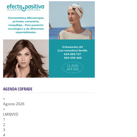
AGENDA COFRADE
<
Agosto 2026
>
L
M
X
J
V
S
D
1
2
3
4