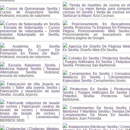
Hufeland
Tienda de muebles de cocina en el
Cursos de Quiromasaje Sevilla |
Aljarafe | La mejor tienda para comprar
Cursos de Acupuntura Sevilla:
cocinas en Sevilla | Venta de cocinas en
Hufeland, escuela de naturismo.
Sanlúcar la Mayor:
Azul Cocinas.
Cursos de Naturopatia en Sevilla
Posicionamiento En Buscadores
– Escuela de Naturopatía – Cursos
Sevilla. Posiciona Tu Empresa En Primera
presencial de naturopatía – Dónde
Página. Posicionamiento Web Sevilla:
estudiar Naturopatía en Sevilla:
Posicionamiento en buscadores en
Hufeland.
primera página de Google.
Academia En Sevilla
Agencia De Diseño De Páginas Web
Especializada En Cursos De
En Sevilla:
Diseño Web EN Sevilla.
Formación En Flores De Bach
:
Hufeland, escuela de naturismo.
Cohetes En Sevilla | Pirotecnia Sevilla
| Fuegos Artificiales En Sevilla | Petardos
Escuela Naturismo Sevilla |
Sevilla:
Pirotecnia San Bartolomé.
Medicina Natural Sevilla | Terapias
Alternativas Sevilla
: Hufeland,
Cerramientos En Sevilla | Cercados
escuela de naturismo.
Metálicos En Sevilla | Cerramientos
Especiales Sevilla:
Cerramientos Gordo.
Fabricación de Alta Joyería en
Sevilla | Taller alta joyería Sevilla |
Pirotecnias En Sevilla | Pirotecnia
Fabricación y reparación de joyas
Sevilla | Fuegos Artificiales En Sevilla |
Sevilla:
Jocafra Joyeros.
Petardos Sevilla:
Pirotecnia San
Bartolomé.
Fabricante máquinas de lavado
de coches | Fabricación centros de
Complementos De Novia Sevilla |
lavado de coches | Instaladores
Mantones Y Mantillas Sevilla | Tiendas De
boxes de lavado de coches |
Complementos De Novia En Sevilla:
Autolavados | Lavamascotas:
Bordados Juan Foronda.
IBERBOX 3000.
Instalaciones Eléctricas Sevilla | Como
Chatarrerías | Chatarras, Metales,