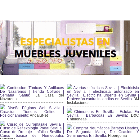
Confección Túnicas Y Antifaces
Averías eléctricas Sevilla | Electricista
De Nazarenos | Tienda Cofrade |
en Sevilla | Electricista autorizado en
Semana Santa:
La Casa del
Sevilla | Electricista urgente en Sevilla |
Nazareno.
Protección contra incendios en Sevilla:
3
Instalaciones.
Diseño Páginas Web Sevilla |
Creación Tiendas Online |
Chimeneas En Sevilla | Estufas En
Posicionamiento:
AndaluNet
Sevilla | Barbacoas En Sevilla:
D&
Chimeneas.
Curso de Quiromasaje Sevilla |
Curso de Reflexología Podal Sevilla |
Comprar Neumáticos Baratos Usados,
Curso de Drenaje Linfático Sevilla |
De Segunda Mano, De Ocasión Y
Curso básico de Homeopatía:
Seminuevos En Sevilla:
Hipergoma