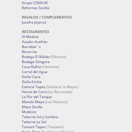
Grupo CONSUR
Reformas Sevilla
REGALOS / COMPLEMENTOS
Jocafra Joyeros
RESTAURANTES
Al-Medina
Asador Azafrán
Barrabar´s
Becerrita
Bodega El Bólido
(Olivares)
Bodega Góngora
Casa Rufino
(Umbrete)
Corral del Agua
Doña Clara
Doña Emilia
Esencia Tapas
(Sanlúcar la Mayor)
Horno de Curro
(La Rinconada)
La Flor del Tanque
Manolo Mayo
(Los Palacios)
Mayo Sevilla
Modesto
Taberna Sol y Sombra
Taberna La Sal
Tomaré Tapas
(Tomares)
Venta Pazo
(Sanlúcar la Mayor)