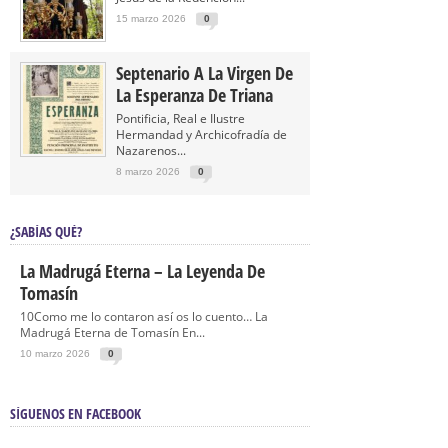
15 marzo 2026
0
Septenario A La Virgen De
La Esperanza De Triana
Pontificia, Real e Ilustre
Hermandad y Archicofradía de
Nazarenos...
8 marzo 2026
0
¿SABÍAS QUÉ?
La Madrugá Eterna – La Leyenda De
Tomasín
10Como me lo contaron así os lo cuento… La
Madrugá Eterna de Tomasín En...
10 marzo 2026
0
SÍGUENOS EN FACEBOOK