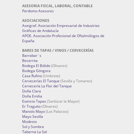
ASESORIA FISCAL, LABORAL, CONTABLE
Perdomo Asesores
ASOCIACIONES
Aseigraf. Asociación Empresarial de Industrias
Gráficas de Andalucía
APOE. Asociación Profesional de Oftalmólogos de
España
BARES DE TAPAS / VINOS / CERVECERÍAS
Barrabar´s
Becerrita
Bodega El Bólido
(Olivares)
Bodega Góngora
Casa Rufino
(Umbrete)
Cervecerías El Tanque
(Sevilla y Tomares)
Cervecería La Flor del Tanque
Doña Clara
Doña Emilia
Esencia Tapas
(Sanlúcar la Mayor)
Er Traguito
(Olivares)
Manolo Mayo
(Los Palacios)
Mayo Sevilla
Modesto
Sol y Sombra
Taberna La Sal