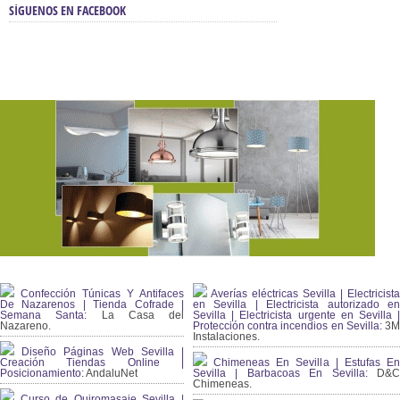
SÍGUENOS EN FACEBOOK
Confección Túnicas Y Antifaces
Averías eléctricas Sevilla | Electricista
De Nazarenos | Tienda Cofrade |
en Sevilla | Electricista autorizado en
Semana Santa:
La Casa del
Sevilla | Electricista urgente en Sevilla |
Nazareno.
Protección contra incendios en Sevilla:
3
Instalaciones.
Diseño Páginas Web Sevilla |
Creación Tiendas Online |
Chimeneas En Sevilla | Estufas En
Posicionamiento:
AndaluNet
Sevilla | Barbacoas En Sevilla:
D&
Chimeneas.
Curso de Quiromasaje Sevilla |