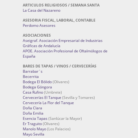
ARTICULOS RELIGIOSOS / SEMANA SANTA
La Casa del Nazareno
ASESORIA FISCAL, LABORAL, CONTABLE
Perdomo Asesores
ASOCIACIONES
Aseigraf. Asociación Empresarial de Industrias
Gráficas de Andalucía
APOE. Asociación Profesional de Oftalmólogos de
España
BARES DE TAPAS / VINOS / CERVECERÍAS
Barrabar´s
Becerrita
Bodega El Bólido
(Olivares)
Bodega Góngora
Casa Rufino
(Umbrete)
Cervecerías El Tanque
(Sevilla y Tomares)
Cervecería La Flor del Tanque
Doña Clara
Doña Emilia
Esencia Tapas
(Sanlúcar la Mayor)
Er Traguito
(Olivares)
Manolo Mayo
(Los Palacios)
Mayo Sevilla