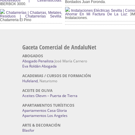
Autolavados | Lavamascotas:
Bordados Juan Foronda.
IBERBOX 3000.
Instalaciones Eléctricas Sevilla | Como
Chatarrerías | Chatarras, Metales,
Ahorrar En Mi Factura De La Luz:
3
Residuos | Chatarrerías Sevilla:
Instalaciones.
Chatarreria El Pino
Gaceta Comercial de AndaluNet
ABOGADOS
Abogado Penalista
José María Carnero
Eva Roldán Abogada
ACADEMIAS / CURSOS DE FORMACIÓN
Hufeland
, Naturismo
ACEITE DE OLIVA
Aceites Olevm – Puerta de Tierra
APARTAMENTOS TURÍSTICOS
Apartamentos Casa Gloria
Apartamentos Los Angeles
ARTE & DECORACIÓN
Blasfor