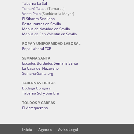
Taberna La Sal
Tomaré Tapas
(Tomares)
Venta Pazo
(Sanlúcar la Mayor)
El Sibarita Sevillano
Restaurantes en Sevilla
Menús de Navidad en Sevilla
Menús de San Valentín en Sevilla
ROPA Y UNIFORMIDAD LABORAL
Ropa Laboral TXB
SEMANA SANTA
Escudos Bordados Semana Santa
La Casa del Nazareno
Semana-Santa.org
TABERNAS TIPICAS
Bodega Góngora
Taberna Sol y Sombra
TOLDOS Y CARPAS
El Antequerano
Inicio
Agenda
Aviso Legal