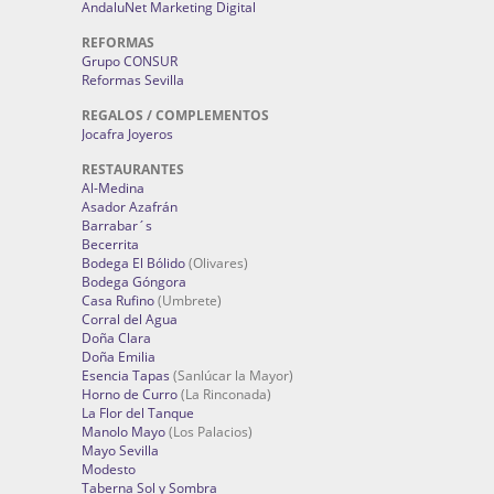
AndaluNet Marketing Digital
REFORMAS
Grupo CONSUR
Reformas Sevilla
REGALOS / COMPLEMENTOS
Jocafra Joyeros
RESTAURANTES
Al-Medina
Asador Azafrán
Barrabar´s
Becerrita
Bodega El Bólido
(Olivares)
Bodega Góngora
Casa Rufino
(Umbrete)
Corral del Agua
Doña Clara
Doña Emilia
Esencia Tapas
(Sanlúcar la Mayor)
Horno de Curro
(La Rinconada)
La Flor del Tanque
Manolo Mayo
(Los Palacios)
Mayo Sevilla
Modesto
Taberna Sol y Sombra