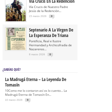
Vía Crucis En La Redención
Vía Crucis de Nuestro Padre
Jesús de la Redención...
15 marzo 2026
0
Septenario A La Virgen De
La Esperanza De Triana
Pontificia, Real e Ilustre
Hermandad y Archicofradía de
Nazarenos...
8 marzo 2026
0
¿SABÍAS QUÉ?
La Madrugá Eterna – La Leyenda De
Tomasín
10Como me lo contaron así os lo cuento… La
Madrugá Eterna de Tomasín En...
10 marzo 2026
0