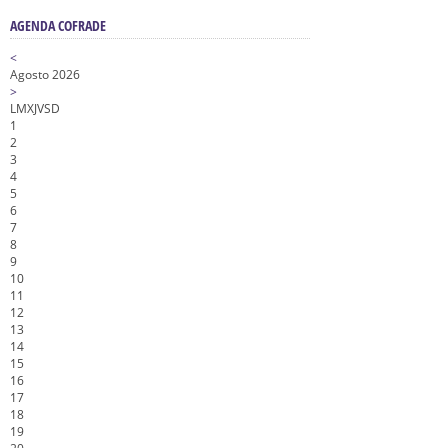
AGENDA COFRADE
<
Agosto 2026
>
L
M
X
J
V
S
D
1
2
3
4
5
6
7
8
9
10
11
12
13
14
15
16
17
18
19