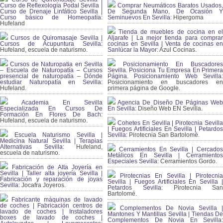
Curso de Reflexología Podal Sevilla |
Comprar Neumáticos Baratos Usados,
Curso de Drenaje Linfático Sevilla |
De Segunda Mano, De Ocasión Y
Curso básico de Homeopatía:
Seminuevos En Sevilla:
Hipergoma
Hufeland
Tienda de muebles de cocina en el
Cursos de Quiromasaje Sevilla |
Aljarafe | La mejor tienda para comprar
Cursos de Acupuntura Sevilla:
cocinas en Sevilla | Venta de cocinas en
Hufeland, escuela de naturismo.
Sanlúcar la Mayor:
Azul Cocinas.
Cursos de Naturopatia en Sevilla
Posicionamiento En Buscadores
– Escuela de Naturopatía – Cursos
Sevilla. Posiciona Tu Empresa En Primera
presencial de naturopatía – Dónde
Página. Posicionamiento Web Sevilla:
estudiar Naturopatía en Sevilla:
Posicionamiento en buscadores en
Hufeland.
primera página de Google.
Academia En Sevilla
Agencia De Diseño De Páginas Web
Especializada En Cursos De
En Sevilla:
Diseño Web EN Sevilla.
Formación En Flores De Bach
:
Hufeland, escuela de naturismo.
Cohetes En Sevilla | Pirotecnia Sevilla
| Fuegos Artificiales En Sevilla | Petardos
Escuela Naturismo Sevilla |
Sevilla:
Pirotecnia San Bartolomé.
Medicina Natural Sevilla | Terapias
Alternativas Sevilla
: Hufeland,
Cerramientos En Sevilla | Cercados
escuela de naturismo.
Metálicos En Sevilla | Cerramientos
Especiales Sevilla:
Cerramientos Gordo.
Fabricación de Alta Joyería en
Sevilla | Taller alta joyería Sevilla |
Pirotecnias En Sevilla | Pirotecnia
Fabricación y reparación de joyas
Sevilla | Fuegos Artificiales En Sevilla |
Sevilla:
Jocafra Joyeros.
Petardos Sevilla:
Pirotecnia San
Bartolomé.
Fabricante máquinas de lavado
de coches | Fabricación centros de
Complementos De Novia Sevilla |
lavado de coches | Instaladores
Mantones Y Mantillas Sevilla | Tiendas De
boxes de lavado de coches |
Complementos De Novia En Sevilla: