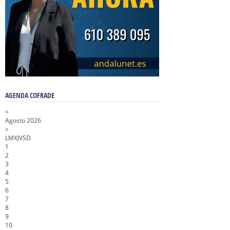
AGENDA COFRADE
<
Agosto 2026
>
L
M
X
J
V
S
D
1
2
3
4
5
6
7
8
9
10