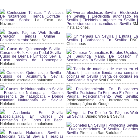
Confección Túnicas Y Antifaces
Averías eléctricas Sevilla | Electricista
De Nazarenos | Tienda Cofrade |
en Sevilla | Electricista autorizado en
Semana Santa:
La Casa del
Sevilla | Electricista urgente en Sevilla |
Nazareno.
Protección contra incendios en Sevilla:
3
Instalaciones.
Diseño Páginas Web Sevilla |
Creación Tiendas Online |
Chimeneas En Sevilla | Estufas En
Posicionamiento:
AndaluNet
Sevilla | Barbacoas En Sevilla:
D&
Chimeneas.
Curso de Quiromasaje Sevilla |
Curso de Reflexología Podal Sevilla |
Comprar Neumáticos Baratos Usados,
Curso de Drenaje Linfático Sevilla |
De Segunda Mano, De Ocasión Y
Curso básico de Homeopatía:
Seminuevos En Sevilla:
Hipergoma
Hufeland
Tienda de muebles de cocina en el
Cursos de Quiromasaje Sevilla |
Aljarafe | La mejor tienda para comprar
Cursos de Acupuntura Sevilla:
cocinas en Sevilla | Venta de cocinas en
Hufeland, escuela de naturismo.
Sanlúcar la Mayor:
Azul Cocinas.
Cursos de Naturopatia en Sevilla
Posicionamiento En Buscadores
– Escuela de Naturopatía – Cursos
Sevilla. Posiciona Tu Empresa En Primera
presencial de naturopatía – Dónde
Página. Posicionamiento Web Sevilla:
estudiar Naturopatía en Sevilla:
Posicionamiento en buscadores en
Hufeland.
primera página de Google.
Academia En Sevilla
Agencia De Diseño De Páginas Web
Especializada En Cursos De
En Sevilla:
Diseño Web EN Sevilla.
Formación En Flores De Bach
:
Hufeland, escuela de naturismo.
Cohetes En Sevilla | Pirotecnia Sevilla
| Fuegos Artificiales En Sevilla | Petardos
Escuela Naturismo Sevilla |
Sevilla:
Pirotecnia San Bartolomé.
Medicina Natural Sevilla | Terapias