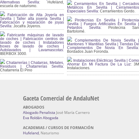
Alternativas Sevilla
: Hufeland,
Cerramientos En Sevilla | Cercados
escuela de naturismo.
Metálicos En Sevilla | Cerramientos
Especiales Sevilla:
Cerramientos Gordo.
Fabricación de Alta Joyería en
Sevilla | Taller alta joyería Sevilla |
Pirotecnias En Sevilla | Pirotecnia
Fabricación y reparación de joyas
Sevilla | Fuegos Artificiales En Sevilla |
Sevilla:
Jocafra Joyeros.
Petardos Sevilla:
Pirotecnia San
Bartolomé.
Fabricante máquinas de lavado
de coches | Fabricación centros de
Complementos De Novia Sevilla |
lavado de coches | Instaladores
Mantones Y Mantillas Sevilla | Tiendas De
boxes de lavado de coches |
Complementos De Novia En Sevilla:
Autolavados | Lavamascotas:
Bordados Juan Foronda.
IBERBOX 3000.
Instalaciones Eléctricas Sevilla | Como
Chatarrerías | Chatarras, Metales,
Ahorrar En Mi Factura De La Luz:
3
Residuos | Chatarrerías Sevilla:
Instalaciones.
Chatarreria El Pino
Gaceta Comercial de AndaluNet
ABOGADOS
Abogado Penalista
José María Carnero
Eva Roldán Abogada
ACADEMIAS / CURSOS DE FORMACIÓN
Hufeland
, Naturismo