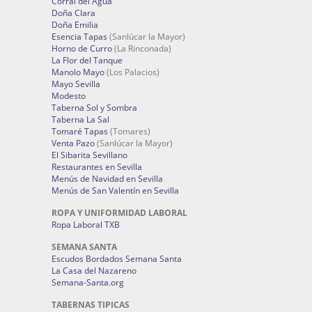
Corral del Agua
Doña Clara
Doña Emilia
Esencia Tapas
(Sanlúcar la Mayor)
Horno de Curro
(La Rinconada)
La Flor del Tanque
Manolo Mayo
(Los Palacios)
Mayo Sevilla
Modesto
Taberna Sol y Sombra
Taberna La Sal
Tomaré Tapas
(Tomares)
Venta Pazo
(Sanlúcar la Mayor)
El Sibarita Sevillano
Restaurantes en Sevilla
Menús de Navidad en Sevilla
Menús de San Valentín en Sevilla
ROPA Y UNIFORMIDAD LABORAL
Ropa Laboral TXB
SEMANA SANTA
Escudos Bordados Semana Santa
La Casa del Nazareno
Semana-Santa.org
TABERNAS TIPICAS