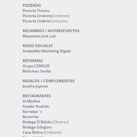
PIZZERÍAS
Pizzería Treviso
Pizzería Umbrete
(Umbrete)
Pizzería Umbría
(Umbrete)
RECAMBIOS / AUTOREPUESTOS
Repuestos José Luis
REDES SOCIALES
AndaluNet Marketing Digital
REFORMAS
Grupo CONSUR
Reformas Sevilla
REGALOS / COMPLEMENTOS
Jocafra Joyeros
RESTAURANTES
Al-Medina
Asador Azafrán
Barrabar´s
Becerrita
Bodega El Bólido
(Olivares)
Bodega Góngora
Casa Rufino
(Umbrete)