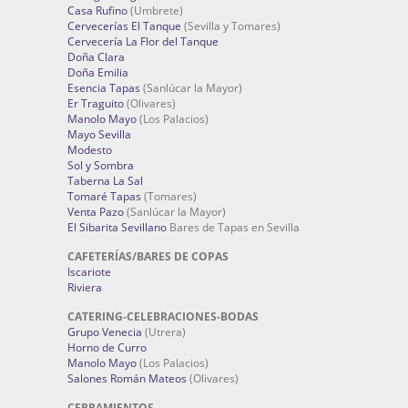
Casa Rufino
(Umbrete)
Cervecerías El Tanque
(Sevilla y Tomares)
Cervecería La Flor del Tanque
Doña Clara
Doña Emilia
Esencia Tapas
(Sanlúcar la Mayor)
Er Traguito
(Olivares)
Manolo Mayo
(Los Palacios)
Mayo Sevilla
Modesto
Sol y Sombra
Taberna La Sal
Tomaré Tapas
(Tomares)
Venta Pazo
(Sanlúcar la Mayor)
El Sibarita Sevillano
Bares de Tapas en Sevilla
CAFETERÍAS/BARES DE COPAS
Iscariote
Riviera
CATERING-CELEBRACIONES-BODAS
Grupo Venecia
(Utrera)
Horno de Curro
Manolo Mayo
(Los Palacios)
Salones Román Mateos
(Olivares)
CERRAMIENTOS