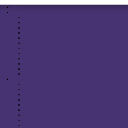
Inicio
Semana Santa
Cartel de la Semana Santa de Sevilla 2026
Cofradias
Itinerario Oficial 2026
Templos
Pregón 2026
Vía Crucis 2026
Santo Entierro Grande 2023
Lugares Recomendados
Abonos de sillas y palcos
Calendario
Horario Autobuses Urbanos (TUSSAM)
Horario Metro de Sevilla
Hermandades
De Vísperas
Domingo de Ramos
Lunes Santo
Martes Santo
Miércoles Santo
Jueves Santo
Viernes Santo (Madrugada)
Viernes Santo Tarde
Sábado Santo