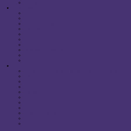
Domingo de Resurrección
Curiosidades
Sabías que…
Sevilla Cofradiera
Vivencias Milagrosas
Nazarenos
Costaleros
Capataces
Acólitos y Priostes
Insignias y Estandartes
Saetas
Bandas
Comercial
La Casa del Nazareno. Túnicas y capirotes a medida
Artículos Religiosos
Abogados
Alojamientos en Sevilla
Automoción
Bares/Restaurantes
Clínicas Dentales
Construcción
Eventos en Sevilla
Formación
Hogar y Sevicios