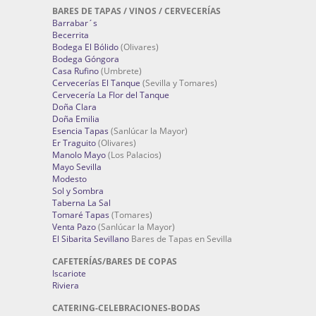
BARES DE TAPAS / VINOS / CERVECERÍAS
Barrabar´s
Becerrita
Bodega El Bólido
(Olivares)
Bodega Góngora
Casa Rufino
(Umbrete)
Cervecerías El Tanque
(Sevilla y Tomares)
Cervecería La Flor del Tanque
Doña Clara
Doña Emilia
Esencia Tapas
(Sanlúcar la Mayor)
Er Traguito
(Olivares)
Manolo Mayo
(Los Palacios)
Mayo Sevilla
Modesto
Sol y Sombra
Taberna La Sal
Tomaré Tapas
(Tomares)
Venta Pazo
(Sanlúcar la Mayor)
El Sibarita Sevillano
Bares de Tapas en Sevilla
CAFETERÍAS/BARES DE COPAS
Iscariote
Riviera
CATERING-CELEBRACIONES-BODAS