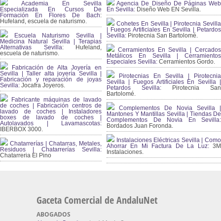
Academia En Sevilla
Agencia De Diseño De Páginas Web
Especializada En Cursos De
En Sevilla:
Diseño Web EN Sevilla.
Formación En Flores De Bach
:
Hufeland, escuela de naturismo.
Cohetes En Sevilla | Pirotecnia Sevilla
| Fuegos Artificiales En Sevilla | Petardos
Escuela Naturismo Sevilla |
Sevilla:
Pirotecnia San Bartolomé.
Medicina Natural Sevilla | Terapias
Alternativas Sevilla
: Hufeland,
Cerramientos En Sevilla | Cercados
escuela de naturismo.
Metálicos En Sevilla | Cerramientos
Especiales Sevilla:
Cerramientos Gordo.
Fabricación de Alta Joyería en
Sevilla | Taller alta joyería Sevilla |
Pirotecnias En Sevilla | Pirotecnia
Fabricación y reparación de joyas
Sevilla | Fuegos Artificiales En Sevilla |
Sevilla:
Jocafra Joyeros.
Petardos Sevilla:
Pirotecnia San
Bartolomé.
Fabricante máquinas de lavado
de coches | Fabricación centros de
Complementos De Novia Sevilla |
lavado de coches | Instaladores
Mantones Y Mantillas Sevilla | Tiendas De
boxes de lavado de coches |
Complementos De Novia En Sevilla:
Autolavados | Lavamascotas:
Bordados Juan Foronda.
IBERBOX 3000.
Instalaciones Eléctricas Sevilla | Como
Chatarrerías | Chatarras, Metales,
Ahorrar En Mi Factura De La Luz:
3
Residuos | Chatarrerías Sevilla:
Instalaciones.
Chatarreria El Pino
Gaceta Comercial de AndaluNet
ABOGADOS