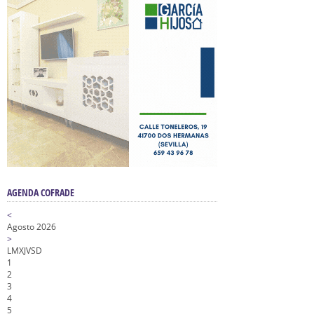
AGENDA COFRADE
<
Agosto 2026
>
L
M
X
J
V
S
D
1
2
3
4
5