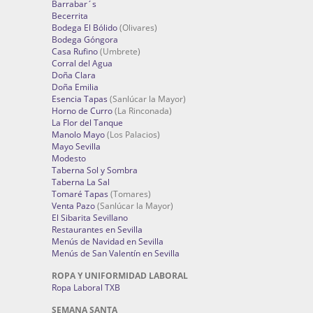
Barrabar´s
Becerrita
Bodega El Bólido
(Olivares)
Bodega Góngora
Casa Rufino
(Umbrete)
Corral del Agua
Doña Clara
Doña Emilia
Esencia Tapas
(Sanlúcar la Mayor)
Horno de Curro
(La Rinconada)
La Flor del Tanque
Manolo Mayo
(Los Palacios)
Mayo Sevilla
Modesto
Taberna Sol y Sombra
Taberna La Sal
Tomaré Tapas
(Tomares)
Venta Pazo
(Sanlúcar la Mayor)
El Sibarita Sevillano
Restaurantes en Sevilla
Menús de Navidad en Sevilla
Menús de San Valentín en Sevilla
ROPA Y UNIFORMIDAD LABORAL
Ropa Laboral TXB
SEMANA SANTA