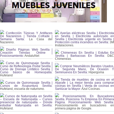
Confección Túnicas Y Antifaces
Averías eléctricas Sevilla | Electricista
De Nazarenos | Tienda Cofrade |
en Sevilla | Electricista autorizado en
Semana Santa:
La Casa del
Sevilla | Electricista urgente en Sevilla |
Nazareno.
Protección contra incendios en Sevilla:
3
Instalaciones.
Diseño Páginas Web Sevilla |
Creación Tiendas Online |
Chimeneas En Sevilla | Estufas En
Posicionamiento:
AndaluNet
Sevilla | Barbacoas En Sevilla:
D&
Chimeneas.
Curso de Quiromasaje Sevilla |
Curso de Reflexología Podal Sevilla |
Comprar Neumáticos Baratos Usados,
Curso de Drenaje Linfático Sevilla |
De Segunda Mano, De Ocasión Y
Curso básico de Homeopatía:
Seminuevos En Sevilla:
Hipergoma
Hufeland
Tienda de muebles de cocina en el
Cursos de Quiromasaje Sevilla |
Aljarafe | La mejor tienda para comprar
Cursos de Acupuntura Sevilla:
cocinas en Sevilla | Venta de cocinas en
Hufeland, escuela de naturismo.
Sanlúcar la Mayor:
Azul Cocinas.
Cursos de Naturopatia en Sevilla
Posicionamiento En Buscadores
– Escuela de Naturopatía – Cursos
Sevilla. Posiciona Tu Empresa En Primera
presencial de naturopatía – Dónde
Página. Posicionamiento Web Sevilla:
estudiar Naturopatía en Sevilla:
Posicionamiento en buscadores en
Hufeland.
primera página de Google.