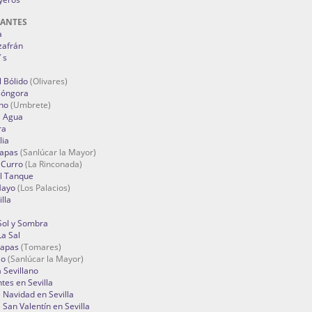
RANTES
a
zafrán
´s
 Bólido
(Olivares)
Góngora
no
(Umbrete)
l Agua
ra
lia
Tapas
(Sanlúcar la Mayor)
 Curro
(La Rinconada)
el Tanque
Mayo
(Los Palacios)
lla
Sol y Sombra
a Sal
apas
(Tomares)
zo
(Sanlúcar la Mayor)
a Sevillano
tes en Sevilla
Navidad en Sevilla
San Valentín en Sevilla