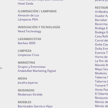
Hotel Zaida
RESTAU
ILUMINACIÓN / LAMPARAS
Al-Medin
Almacén de Luz
Asador A
Lámparas PISA
Barrabar
Becerrita
INNOVACIÓN Y TECNOLOGÍA
Bodega El
Need Technology
Bodega 
Casa Rufi
LAVAMASCOTAS
Corral de
Iberbox 3000
Doña Cla
Doña Emi
LIMPIEZA
Esencia 
Limpiezas Criza
Horno de
La Flor d
MARKETING
Manolo 
Grupos y Entrevistas
la
Mayo Sevi
AndaluNet Marketing Digital
Modesto
Taberna 
MODA
Taberna L
Jocafra Joyeros
Tomaré T
Venta Pa
MUDANZAS
El Sibarit
Mudanzas Giralda
Restauran
Menús de 
MUEBLES
Menús de 
Barnizados García e Hijos