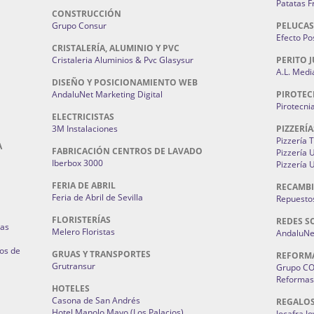
Patatas F
CONSTRUCCIÓN
Grupo Consur
PELUCAS
Efecto Pos
CRISTALERÍA, ALUMINIO Y PVC
Cristaleria Aluminios & Pvc Glasysur
PERITO J
A.L. Medi
DISEÑO Y POSICIONAMIENTO WEB
AndaluNet Marketing Digital
PIROTEC
Pirotecni
ELECTRICISTAS
3M Instalaciones
PIZZERÍA
Pizzería 
A
FABRICACIÓN CENTROS DE LAVADO
Pizzería
Iberbox 3000
Pizzería 
FERIA DE ABRIL
RECAMBI
Feria de Abril de Sevilla
Repuestos
FLORISTERÍAS
REDES S
ias
Melero Floristas
AndaluNet
os de
GRUAS Y TRANSPORTES
REFORM
Grutransur
Grupo C
Reformas 
HOTELES
Casona de San Andrés
REGALO
Hotel Manolo Mayo (Los Palacios)
Jocafra J