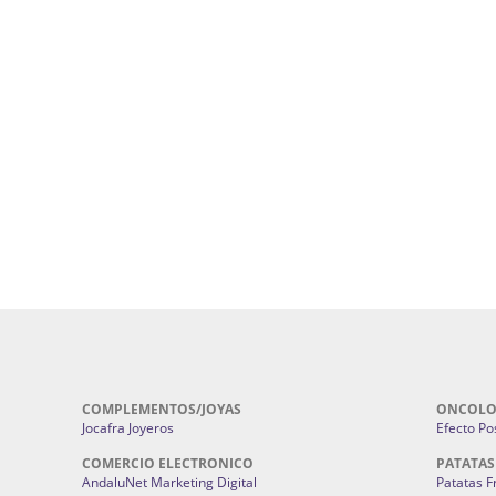
uropatía en Sevilla:
Hufeland.
Google.
ursos De Formación En Flores De
Agencia De Diseño De Páginas Web En S
Cohetes En Sevilla | Pirotecnia Sevilla | F
ral Sevilla | Terapias Alternativas
Pirotecnia San Bartolomé.
Cerramientos En Sevilla | Cercados Met
r alta joyería Sevilla | Fabricación y
Sevilla:
Cerramientos Gordo.
Pirotecnias En Sevilla | Pirotecnia Sevi
| Fabricación centros de lavado de
Sevilla:
Pirotecnia San Bartolomé.
ches | Autolavados | Lavamascotas:
Complementos De Novia Sevilla | Ma
Complementos De Novia En Sevilla:
Bordado
 | Chatarrerías Sevilla:
Chatarreria
Instalaciones Eléctricas Sevilla | 
Instalaciones.
COMPLEMENTOS/JOYAS
ONCOLO
Jocafra Joyeros
Efecto Pos
COMERCIO ELECTRONICO
PATATAS
AndaluNet Marketing Digital
Patatas F