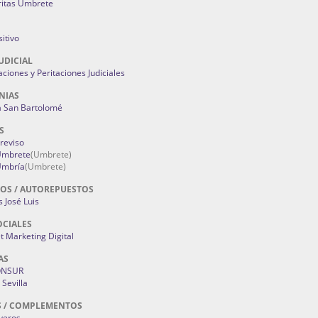
ritas Umbrete
itivo
UDICIAL
aciones y Peritaciones Judiciales
NIAS
a San Bartolomé
S
Treviso
 Umbrete
(Umbrete)
Umbría
(Umbrete)
OS / AUTOREPUESTOS
 José Luis
OCIALES
 Marketing Digital
AS
ONSUR
Sevilla
S / COMPLEMENTOS
oyeros