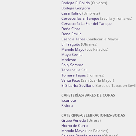
Bodega El Bólido
(Olivares)
Bodega Góngora
Casa Rufino
(Umbrete)
Cervecerías El Tanque
(Sevilla y Tomares)
Cervecería La Flor del Tanque
Doña Clara
Doña Emilia
Esencia Tapas
(Sanlúcar la Mayor)
Er Traguito
(Olivares)
Manolo Mayo
(Los Palacios)
Mayo Sevilla
Modesto
Sol y Sombra
Taberna La Sal
Tomaré Tapas
(Tomares)
Venta Pazo
(Sanlúcar la Mayor)
El Sibarita Sevillano
Bares de Tapas en Sevil
CAFETERÍAS/BARES DE COPAS
Iscariote
Riviera
CATERING-CELEBRACIONES-BODAS
Grupo Venecia
(Utrera)
Horno de Curro
Manolo Mayo
(Los Palacios)
Salones Román Mateos
(Olivares)