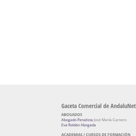
presencial de naturopatía – Dónde estudiar Nat
Academia En Sevilla Especializada En C
Bach
: Hufeland, escuela de naturismo.
Escuela Naturismo Sevilla | Medicina Natu
Sevilla
: Hufeland, escuela de naturismo.
Fabricación de Alta Joyería en Sevilla | Talle
reparación de joyas Sevilla:
Jocafra Joyeros.
Fabricante máquinas de lavado de coches 
coches | Instaladores boxes de lavado de co
IBERBOX 3000.
Chatarrerías | Chatarras, Metales, Residuos
El Pino
Gaceta Comercial de AndaluNet
ABOGADOS
Abogado Penalista
José María Carnero
Eva Roldán Abogada
ACADEMIAS / CURSOS DE FORMACIÓN