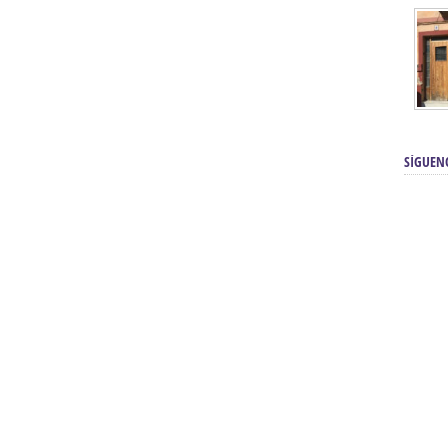
SÍGUEN
renos | Tienda Cofrade | Semana
Averías eléctricas Sevilla | Electricista 
Electricista urgente en Sevilla | Protección c
iendas Online | Posicionamiento:
Chimeneas En Sevilla | Estufas En Sevill
Comprar Neumáticos Baratos Usados, 
flexología Podal Sevilla | Curso de
En Sevilla:
Hipergoma
meopatía:
Hufeland
Tienda de muebles de cocina en el Aljar
 de Acupuntura Sevilla:
Hufeland,
Sevilla | Venta de cocinas en Sanlúcar la Ma
Posicionamiento En Buscadores Sevill
scuela de Naturopatía – Cursos
Posicionamiento Web Sevilla:
Posicionami