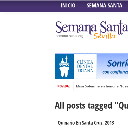
INICIO
SEMANA SANTA
NOVEDAD
Misa Solemne en honor a Nues
Solemne Triduo a la Virgen de
All posts tagged "Q
Función de la Anunciación del
Besamanos al Señor del Gran P
Solemne y devoto Besamanos e
Quinario En Santa Cruz. 2013