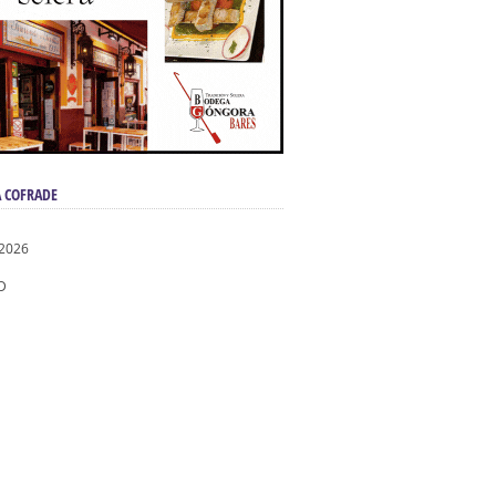
 COFRADE
 2026
D