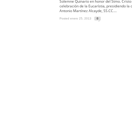
Función Principal de Instituto 
Solemne Quinario en honor del Stmo. Cristo 
celebración de la Eucarístia, presidiendo l
Besapié y Besamano en la Qui
Antonio Martínez Alcayde, SS.CC....
Gitanos: Besamanos del Señor 
Posted enero 25, 2013
0
Besamanos del Señor de la Divi
Solemne y devoto Besapiés en 