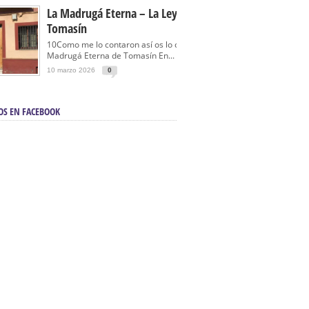
La Madrugá Eterna – La Leyenda De
Tomasín
10Como me lo contaron así os lo cuento… La
Madrugá Eterna de Tomasín En...
10 marzo 2026
0
OS EN FACEBOOK
en Sevilla | Electricista autorizado en Sevilla |
ontra incendios en Sevilla:
3M Instalaciones.
a | Barbacoas En Sevilla:
D&C Chimeneas.
De Segunda Mano, De Ocasión Y Seminuevos
afe | La mejor tienda para comprar cocinas en
yor:
Azul Cocinas.
a. Posiciona Tu Empresa En Primera Página.
ento en buscadores en primera página de