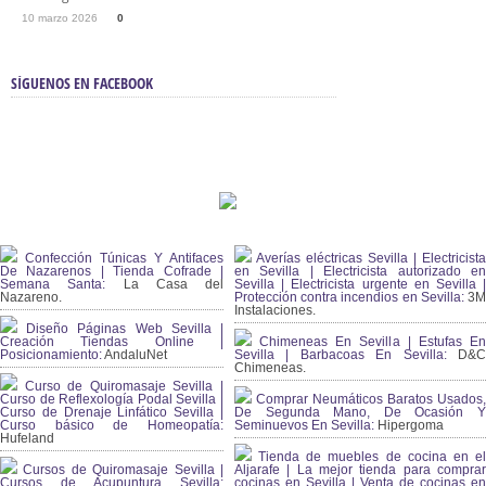
10 marzo 2026
0
SÍGUENOS EN FACEBOOK
Confección Túnicas Y Antifaces
Averías eléctricas Sevilla | Electricista
De Nazarenos | Tienda Cofrade |
en Sevilla | Electricista autorizado en
Semana Santa:
La Casa del
Sevilla | Electricista urgente en Sevilla |
Nazareno.
Protección contra incendios en Sevilla:
3
Instalaciones.
Diseño Páginas Web Sevilla |
Creación Tiendas Online |
Chimeneas En Sevilla | Estufas En
Posicionamiento:
AndaluNet
Sevilla | Barbacoas En Sevilla:
D&
Chimeneas.
Curso de Quiromasaje Sevilla |
Curso de Reflexología Podal Sevilla |
Comprar Neumáticos Baratos Usados,
Curso de Drenaje Linfático Sevilla |
De Segunda Mano, De Ocasión Y
Curso básico de Homeopatía:
Seminuevos En Sevilla:
Hipergoma
Hufeland
Tienda de muebles de cocina en el
Cursos de Quiromasaje Sevilla |
Aljarafe | La mejor tienda para comprar
Cursos de Acupuntura Sevilla:
cocinas en Sevilla | Venta de cocinas en