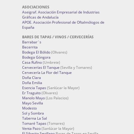
ASOCIACIONES
Aseigraf. Asociación Empresarial de Industrias
Gráficas de Andalucía
APOE. Asociación Profesional de Oftalmólogos de
España
BARES DE TAPAS / VINOS / CERVECERÍAS
Barrabar´s
Becerrita
Bodega El Bólido
(Olivares)
Bodega Góngora
Casa Rufino
(Umbrete)
Cervecerías El Tanque
(Sevilla y Tomares)
Cervecería La Flor del Tanque
Doña Clara
Doña Emilia
Esencia Tapas
(Sanlúcar la Mayor)
Er Traguito
(Olivares)
Manolo Mayo
(Los Palacios)
Mayo Sevilla
Modesto
Sol y Sombra
Taberna La Sal
Tomaré Tapas
(Tomares)
Venta Pazo
(Sanlúcar la Mayor)
El Sibarita Sevillano
Bares de Tapas en Sevilla