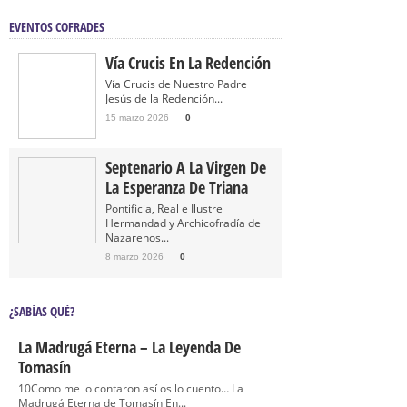
EVENTOS COFRADES
Vía Crucis En La Redención
Vía Crucis de Nuestro Padre
Jesús de la Redención...
15 marzo 2026
0
Septenario A La Virgen De
La Esperanza De Triana
Pontificia, Real e Ilustre
Hermandad y Archicofradía de
Nazarenos...
8 marzo 2026
0
¿SABÍAS QUÉ?
La Madrugá Eterna – La Leyenda De
Tomasín
10Como me lo contaron así os lo cuento… La
Madrugá Eterna de Tomasín En...