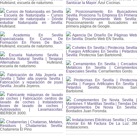
Hufeland, escuela de naturismo.
Sanlúcar la Mayor:
Azul Cocinas.
Cursos de Naturopatia en Sevilla
Posicionamiento En Buscadores
– Escuela de Naturopatía – Cursos
Sevilla. Posiciona Tu Empresa En Primera
presencial de naturopatía – Dónde
Página. Posicionamiento Web Sevilla:
estudiar Naturopatía en Sevilla:
Posicionamiento en buscadores en
Hufeland.
primera página de Google.
Academia En Sevilla
Agencia De Diseño De Páginas Web
Especializada En Cursos De
En Sevilla:
Diseño Web EN Sevilla.
Formación En Flores De Bach
:
Hufeland, escuela de naturismo.
Cohetes En Sevilla | Pirotecnia Sevilla
| Fuegos Artificiales En Sevilla | Petardos
Escuela Naturismo Sevilla |
Sevilla:
Pirotecnia San Bartolomé.
Medicina Natural Sevilla | Terapias
Alternativas Sevilla
: Hufeland,
Cerramientos En Sevilla | Cercados
escuela de naturismo.
Metálicos En Sevilla | Cerramientos
Especiales Sevilla:
Cerramientos Gordo.
Fabricación de Alta Joyería en
Sevilla | Taller alta joyería Sevilla |
Pirotecnias En Sevilla | Pirotecnia
Fabricación y reparación de joyas
Sevilla | Fuegos Artificiales En Sevilla |
Sevilla:
Jocafra Joyeros.
Petardos Sevilla:
Pirotecnia San
Bartolomé.
Fabricante máquinas de lavado
de coches | Fabricación centros de
Complementos De Novia Sevilla |
lavado de coches | Instaladores
Mantones Y Mantillas Sevilla | Tiendas De
boxes de lavado de coches |
Complementos De Novia En Sevilla:
Autolavados | Lavamascotas:
Bordados Juan Foronda.
IBERBOX 3000.
Instalaciones Eléctricas Sevilla | Como
Chatarrerías | Chatarras, Metales,
Ahorrar En Mi Factura De La Luz:
3
Residuos | Chatarrerías Sevilla:
Instalaciones.
Chatarreria El Pino