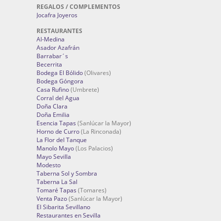
REGALOS / COMPLEMENTOS
Jocafra Joyeros
RESTAURANTES
Al-Medina
Asador Azafrán
Barrabar´s
Becerrita
Bodega El Bólido
(Olivares)
Bodega Góngora
Casa Rufino
(Umbrete)
Corral del Agua
Doña Clara
Doña Emilia
Esencia Tapas
(Sanlúcar la Mayor)
Horno de Curro
(La Rinconada)
La Flor del Tanque
Manolo Mayo
(Los Palacios)
Mayo Sevilla
Modesto
Taberna Sol y Sombra
Taberna La Sal
Tomaré Tapas
(Tomares)
Venta Pazo
(Sanlúcar la Mayor)
El Sibarita Sevillano
Restaurantes en Sevilla