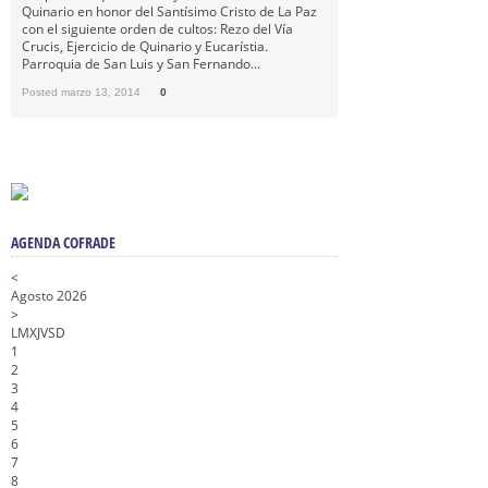
Quinario en honor del Santísimo Cristo de La Paz
con el siguiente orden de cultos: Rezo del Vía
Crucis, Ejercicio de Quinario y Eucarístia.
Parroquia de San Luis y San Fernando...
Posted marzo 13, 2014
0
AGENDA COFRADE
<
Agosto 2026
>
L
M
X
J
V
S
D
1
2
3
4
5
6
7
8