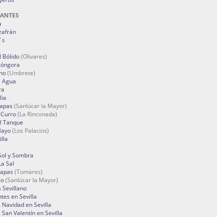
RANTES
a
zafrán
´s
 Bólido
(Olivares)
Góngora
no
(Umbrete)
l Agua
ra
lia
Tapas
(Sanlúcar la Mayor)
 Curro
(La Rinconada)
el Tanque
Mayo
(Los Palacios)
lla
Sol y Sombra
a Sal
apas
(Tomares)
zo
(Sanlúcar la Mayor)
a Sevillano
tes en Sevilla
Navidad en Sevilla
San Valentín en Sevilla