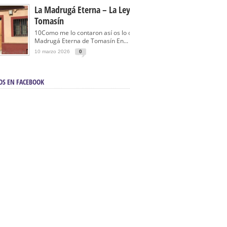
La Madrugá Eterna – La Leyenda De
Tomasín
10Como me lo contaron así os lo cuento… La
Madrugá Eterna de Tomasín En...
10 marzo 2026
0
OS EN FACEBOOK
en Sevilla | Electricista autorizado en Sevilla |
ontra incendios en Sevilla:
3M Instalaciones.
a | Barbacoas En Sevilla:
D&C Chimeneas.
De Segunda Mano, De Ocasión Y Seminuevos
afe | La mejor tienda para comprar cocinas en
yor:
Azul Cocinas.
a. Posiciona Tu Empresa En Primera Página.
ento en buscadores en primera página de