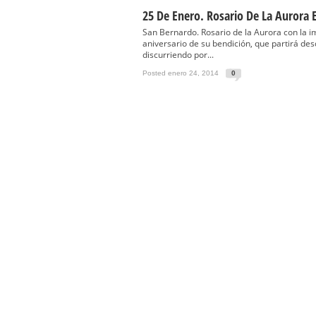
Función Principal de Instituto 
25 De Enero. Rosario De La Aurora 
Besapié y Besamano en la Qui
San Bernardo. Rosario de la Aurora con la 
aniversario de su bendición, que partirá des
Gitanos: Besamanos del Señor 
discurriendo por...
Besamanos del Señor de la Divi
Posted enero 24, 2014
0
Solemne y devoto Besapiés en 