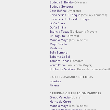
Bodega El Bólido
(Olivares)
Bodega Góngora
Casa Rufino
(Umbrete)
Cervecerías El Tanque
(Sevilla y Tomares)
Cervecería La Flor del Tanque
Doña Clara
Doña Emilia
Esencia Tapas
(Sanlúcar la Mayor)
Er Traguito
(Olivares)
Manolo Mayo
(Los Palacios)
Mayo Sevilla
Modesto
Sol y Sombra
Taberna La Sal
Tomaré Tapas
(Tomares)
Venta Pazo
(Sanlúcar la Mayor)
El Sibarita Sevillano
Bares de Tapas en Sevil
CAFETERÍAS/BARES DE COPAS
Iscariote
Riviera
CATERING-CELEBRACIONES-BODAS
Grupo Venecia
(Utrera)
Horno de Curro
Manolo Mayo
(Los Palacios)
Salones Román Mateos
(Olivares)