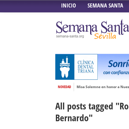
INICIO
SEMANA SANTA
NOVEDAD
Misa Solemne en honor a Nues
Solemne Triduo a la Virgen de
All posts tagged "Ro
Función de la Anunciación del
Besamanos al Señor del Gran P
Bernardo"
Solemne y devoto Besamanos e