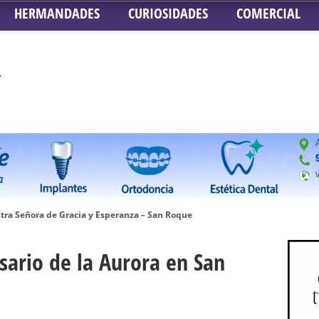
HERMANDADES
CURIOSIDADES
COMERCIAL
tra Señora de Gracia y Esperanza – San Roque
 la Concepción – Hermandad del Silencio
sario de la Aurora en San
 Señor ante el paso de Nuestra Señora de la Encarnación Coronada – Herma
oder de Sevilla
n honor de María Santísima en su Soledad – San Lorenzo