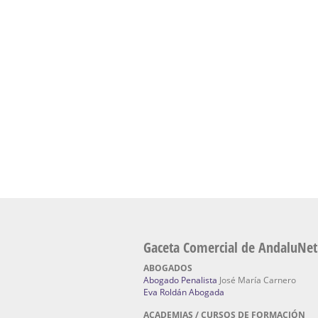
presencial de naturopatía – Dónde estudiar Nat
Academia En Sevilla Especializada En C
Bach
: Hufeland, escuela de naturismo.
Escuela Naturismo Sevilla | Medicina Natu
Sevilla
: Hufeland, escuela de naturismo.
Fabricación de Alta Joyería en Sevilla | Talle
reparación de joyas Sevilla:
Jocafra Joyeros.
Fabricante máquinas de lavado de coches 
coches | Instaladores boxes de lavado de co
IBERBOX 3000.
Chatarrerías | Chatarras, Metales, Residuos
El Pino
Gaceta Comercial de AndaluNet
ABOGADOS
Abogado Penalista
José María Carnero
Eva Roldán Abogada
ACADEMIAS / CURSOS DE FORMACIÓN