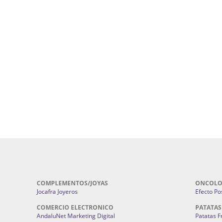
uropatía en Sevilla:
Hufeland.
Google.
ursos De Formación En Flores De
Agencia De Diseño De Páginas Web En S
Cohetes En Sevilla | Pirotecnia Sevilla | F
ral Sevilla | Terapias Alternativas
Pirotecnia San Bartolomé.
Cerramientos En Sevilla | Cercados Met
r alta joyería Sevilla | Fabricación y
Sevilla:
Cerramientos Gordo.
Pirotecnias En Sevilla | Pirotecnia Sevi
| Fabricación centros de lavado de
Sevilla:
Pirotecnia San Bartolomé.
ches | Autolavados | Lavamascotas:
Complementos De Novia Sevilla | Ma
Complementos De Novia En Sevilla:
Bordado
 | Chatarrerías Sevilla:
Chatarreria
Instalaciones Eléctricas Sevilla | 
Instalaciones.
COMPLEMENTOS/JOYAS
ONCOLO
Jocafra Joyeros
Efecto Pos
COMERCIO ELECTRONICO
PATATAS
AndaluNet Marketing Digital
Patatas F