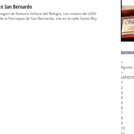
a la Virgen del Valle
En San Bernardo
nta Angustia
imagen de Nuestra Señora del Refugio, con motivo del LXXV
de la Parroquia de San Bernardo, sita en la calle Santo Rey,
de la Salud
na Misericordia, Vía Crucis y Traslado – Siete Palabras
honor de Nuestro Padre Jesús de la Pasión
AGENDA
<
Agosto
>
L
M
X
J
V
S
1
2
3
4
5
6
7
8
9
10
11