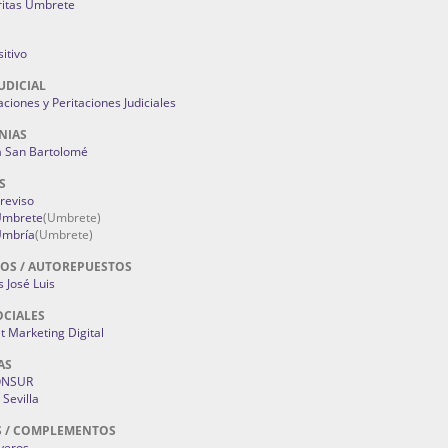
ritas Umbrete
itivo
UDICIAL
aciones y Peritaciones Judiciales
NIAS
a San Bartolomé
S
Treviso
 Umbrete
(Umbrete)
Umbría
(Umbrete)
OS / AUTOREPUESTOS
 José Luis
OCIALES
 Marketing Digital
AS
ONSUR
Sevilla
S / COMPLEMENTOS
oyeros