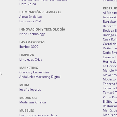
Hotel Zaida
RESTAU
ILUMINACIÓN / LAMPARAS
Al-Medin
Almacén de Luz
Asador A
Lámparas PISA
Barrabar
Becerrita
INNOVACIÓN Y TECNOLOGÍA
Bodega El
Need Technology
Bodega 
Casa Rufi
LAVAMASCOTAS
Corral de
Iberbox 3000
Doña Cla
Doña Emi
LIMPIEZA
Esencia 
Limpiezas Criza
Horno de
La Flor d
MARKETING
Manolo 
Grupos y Entrevistas
la
Mayo Sevi
AndaluNet Marketing Digital
Modesto
Taberna 
MODA
Taberna L
Jocafra Joyeros
Tomaré T
Venta Pa
MUDANZAS
El Sibarit
Mudanzas Giralda
Restauran
Menús de 
MUEBLES
Menús de 
Barnizados García e Hijos