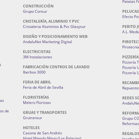
Patatas F
CONSTRUCCIÓN
Grupo Consur
PELUCAS
Efecto Pos
CRISTALERÍA, ALUMINIO Y PVC
Cristaleria Aluminios & Pvc Glasysur
PERITO J
A.L. Medi
DISEÑO Y POSICIONAMIENTO WEB
AndaluNet Marketing Digital
PIROTEC
Pirotecni
ELECTRICISTAS
3M Instalaciones
PIZZERÍA
Pizzería 
A
FABRICACIÓN CENTROS DE LAVADO
Pizzería
Iberbox 3000
Pizzería 
FERIA DE ABRIL
RECAMBI
Feria de Abril de Sevilla
Repuestos
FLORISTERÍAS
REDES S
ias
Melero Floristas
AndaluNet
os de
GRUAS Y TRANSPORTES
REFORM
Grutransur
Grupo C
Reformas 
HOTELES
Casona de San Andrés
REGALO
Hotel Manolo Mayo (Los Palacios)
Jocafra J