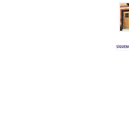
SÍGUEN
renos | Tienda Cofrade | Semana
Averías eléctricas Sevilla | Electricista 
Electricista urgente en Sevilla | Protección c
iendas Online | Posicionamiento:
Chimeneas En Sevilla | Estufas En Sevill
Comprar Neumáticos Baratos Usados, 
flexología Podal Sevilla | Curso de
En Sevilla:
Hipergoma
meopatía:
Hufeland
Tienda de muebles de cocina en el Aljar
 de Acupuntura Sevilla:
Hufeland,
Sevilla | Venta de cocinas en Sanlúcar la Ma
Posicionamiento En Buscadores Sevill
scuela de Naturopatía – Cursos
Posicionamiento Web Sevilla:
Posicionami