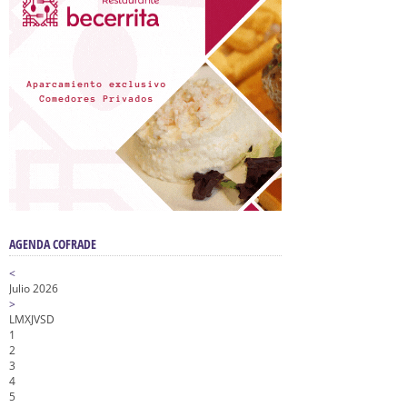
AGENDA COFRADE
<
Julio 2026
>
L
M
X
J
V
S
D
1
2
3
4
5