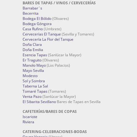
BARES DE TAPAS / VINOS / CERVECERÍAS
Barrabar´s
Becerrita
Bodega El Bólido
(Olivares)
Bodega Góngora
Casa Rufino
(Umbrete)
Cervecerías El Tanque
(Sevilla y Tomares)
Cervecería La Flor del Tanque
Doña Clara
Doña Emilia
Esencia Tapas
(Sanlúcar la Mayor)
Er Traguito
(Olivares)
Manolo Mayo
(Los Palacios)
Mayo Sevilla
Modesto
Sol y Sombra
Taberna La Sal
Tomaré Tapas
(Tomares)
Venta Pazo
(Sanlúcar la Mayor)
El Sibarita Sevillano
Bares de Tapas en Sevilla
CAFETERÍAS/BARES DE COPAS
Iscariote
Riviera
CATERING-CELEBRACIONES-BODAS
Grupo Venecia
(Utrera)