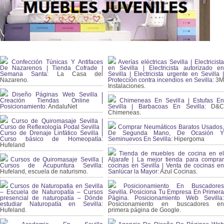
Confección Túnicas Y Antifaces
Averías eléctricas Sevilla | Electricista
De Nazarenos | Tienda Cofrade |
en Sevilla | Electricista autorizado en
Semana Santa:
La Casa del
Sevilla | Electricista urgente en Sevilla |
Nazareno.
Protección contra incendios en Sevilla:
3
Instalaciones.
Diseño Páginas Web Sevilla |
Creación Tiendas Online |
Chimeneas En Sevilla | Estufas En
Posicionamiento:
AndaluNet
Sevilla | Barbacoas En Sevilla:
D&
Chimeneas.
Curso de Quiromasaje Sevilla |
Curso de Reflexología Podal Sevilla |
Comprar Neumáticos Baratos Usados,
Curso de Drenaje Linfático Sevilla |
De Segunda Mano, De Ocasión Y
Curso básico de Homeopatía:
Seminuevos En Sevilla:
Hipergoma
Hufeland
Tienda de muebles de cocina en el
Cursos de Quiromasaje Sevilla |
Aljarafe | La mejor tienda para comprar
Cursos de Acupuntura Sevilla:
cocinas en Sevilla | Venta de cocinas en
Hufeland, escuela de naturismo.
Sanlúcar la Mayor:
Azul Cocinas.
Cursos de Naturopatia en Sevilla
Posicionamiento En Buscadores
– Escuela de Naturopatía – Cursos
Sevilla. Posiciona Tu Empresa En Primera
presencial de naturopatía – Dónde
Página. Posicionamiento Web Sevilla:
estudiar Naturopatía en Sevilla:
Posicionamiento en buscadores en
Hufeland.
primera página de Google.