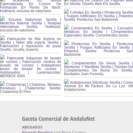
Academia En Sevilla
Agencia De Diseño De Páginas Web
Especializada En Cursos De
En Sevilla:
Diseño Web EN Sevilla.
Formación En Flores De Bach
:
Hufeland, escuela de naturismo.
Cohetes En Sevilla | Pirotecnia Sevilla
| Fuegos Artificiales En Sevilla | Petardos
Escuela Naturismo Sevilla |
Sevilla:
Pirotecnia San Bartolomé.
Medicina Natural Sevilla | Terapias
Alternativas Sevilla
: Hufeland,
Cerramientos En Sevilla | Cercados
escuela de naturismo.
Metálicos En Sevilla | Cerramientos
Especiales Sevilla:
Cerramientos Gordo.
Fabricación de Alta Joyería en
Sevilla | Taller alta joyería Sevilla |
Pirotecnias En Sevilla | Pirotecnia
Fabricación y reparación de joyas
Sevilla | Fuegos Artificiales En Sevilla |
Sevilla:
Jocafra Joyeros.
Petardos Sevilla:
Pirotecnia San
Bartolomé.
Fabricante máquinas de lavado
de coches | Fabricación centros de
Complementos De Novia Sevilla |
lavado de coches | Instaladores
Mantones Y Mantillas Sevilla | Tiendas De
boxes de lavado de coches |
Complementos De Novia En Sevilla:
Autolavados | Lavamascotas:
Bordados Juan Foronda.
IBERBOX 3000.
Instalaciones Eléctricas Sevilla | Como
Chatarrerías | Chatarras, Metales,
Ahorrar En Mi Factura De La Luz:
3
Residuos | Chatarrerías Sevilla:
Instalaciones.
Chatarreria El Pino
Gaceta Comercial de AndaluNet
ABOGADOS
Abogado Penalista
José María Carnero