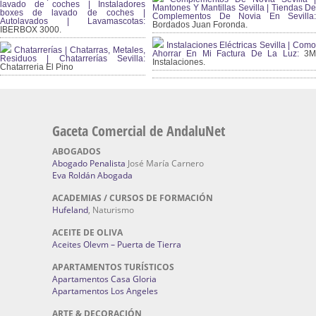
lavado de coches | Instaladores
Mantones Y Mantillas Sevilla | Tiendas De
boxes de lavado de coches |
Complementos De Novia En Sevilla:
Autolavados | Lavamascotas:
Bordados Juan Foronda.
IBERBOX 3000.
Instalaciones Eléctricas Sevilla | Como
Chatarrerías | Chatarras, Metales,
Ahorrar En Mi Factura De La Luz:
3
Residuos | Chatarrerías Sevilla:
Instalaciones.
Chatarreria El Pino
Gaceta Comercial de AndaluNet
ABOGADOS
Abogado Penalista
José María Carnero
Eva Roldán Abogada
ACADEMIAS / CURSOS DE FORMACIÓN
Hufeland
, Naturismo
ACEITE DE OLIVA
Aceites Olevm – Puerta de Tierra
APARTAMENTOS TURÍSTICOS
Apartamentos Casa Gloria
Apartamentos Los Angeles
ARTE & DECORACIÓN