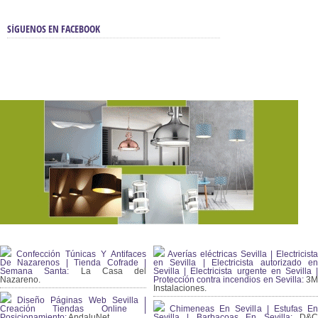
SÍGUENOS EN FACEBOOK
Confección Túnicas Y Antifaces
Averías eléctricas Sevilla | Electricista
De Nazarenos | Tienda Cofrade |
en Sevilla | Electricista autorizado en
Semana Santa:
La Casa del
Sevilla | Electricista urgente en Sevilla |
Nazareno.
Protección contra incendios en Sevilla:
3
Instalaciones.
Diseño Páginas Web Sevilla |
Creación Tiendas Online |
Chimeneas En Sevilla | Estufas En
Posicionamiento:
AndaluNet
Sevilla | Barbacoas En Sevilla:
D&