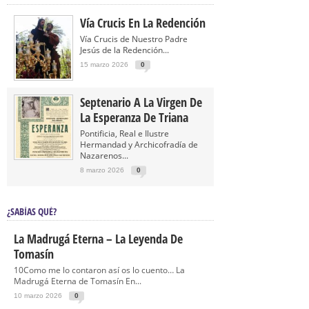
Vía Crucis En La Redención
Vía Crucis de Nuestro Padre
Jesús de la Redención...
15 marzo 2026
0
Septenario A La Virgen De
La Esperanza De Triana
Pontificia, Real e Ilustre
Hermandad y Archicofradía de
Nazarenos...
8 marzo 2026
0
¿SABÍAS QUÉ?
La Madrugá Eterna – La Leyenda De
Tomasín
10Como me lo contaron así os lo cuento… La
Madrugá Eterna de Tomasín En...
10 marzo 2026
0