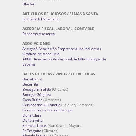
Blasfor
ARTICULOS RELIGIOSOS / SEMANA SANTA
La Casa del Nazareno
ASESORIA FISCAL, LABORAL, CONTABLE
Perdomo Asesores
ASOCIACIONES
Aseigraf. Asociación Empresarial de Industrias
Gráficas de Andalucía
APOE. Asociación Profesional de Oftalmólogos de
España
BARES DE TAPAS / VINOS / CERVECERÍAS
Barrabar´s
Becerrita
Bodega El Bólido
(Olivares)
Bodega Góngora
Casa Rufino
(Umbrete)
Cervecerías El Tanque
(Sevilla y Tomares)
Cervecería La Flor del Tanque
Doña Clara
Doña Emilia
Esencia Tapas
(Sanlúcar la Mayor)
Er Traguito
(Olivares)
Manolo Mayo
(Los Palacios)