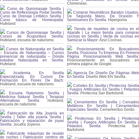
Chimeneas.
Curso de Quiromasaje Sevilla |
Curso de Reflexología Podal Sevilla |
Comprar Neumáticos Baratos Usados,
Curso de Drenaje Linfático Sevilla |
De Segunda Mano, De Ocasión Y
Curso básico de Homeopatía:
Seminuevos En Sevilla:
Hipergoma
Hufeland
Tienda de muebles de cocina en el
Cursos de Quiromasaje Sevilla |
Aljarafe | La mejor tienda para comprar
Cursos de Acupuntura Sevilla:
cocinas en Sevilla | Venta de cocinas en
Hufeland, escuela de naturismo.
Sanlúcar la Mayor:
Azul Cocinas.
Cursos de Naturopatia en Sevilla
Posicionamiento En Buscadores
– Escuela de Naturopatía – Cursos
Sevilla. Posiciona Tu Empresa En Primera
presencial de naturopatía – Dónde
Página. Posicionamiento Web Sevilla:
estudiar Naturopatía en Sevilla:
Posicionamiento en buscadores en
Hufeland.
primera página de Google.
Academia En Sevilla
Agencia De Diseño De Páginas Web
Especializada En Cursos De
En Sevilla:
Diseño Web EN Sevilla.
Formación En Flores De Bach
:
Hufeland, escuela de naturismo.
Cohetes En Sevilla | Pirotecnia Sevilla
| Fuegos Artificiales En Sevilla | Petardos
Escuela Naturismo Sevilla |
Sevilla:
Pirotecnia San Bartolomé.
Medicina Natural Sevilla | Terapias
Alternativas Sevilla
: Hufeland,
Cerramientos En Sevilla | Cercados
escuela de naturismo.
Metálicos En Sevilla | Cerramientos
Especiales Sevilla:
Cerramientos Gordo.
Fabricación de Alta Joyería en
Sevilla | Taller alta joyería Sevilla |
Pirotecnias En Sevilla | Pirotecnia
Fabricación y reparación de joyas
Sevilla | Fuegos Artificiales En Sevilla |
Sevilla:
Jocafra Joyeros.
Petardos Sevilla:
Pirotecnia San
Bartolomé.
Fabricante máquinas de lavado
de coches | Fabricación centros de
Complementos De Novia Sevilla |