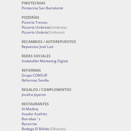
PIROTECNIAS
Pirotecnia San Bartolomé
PIZZERÍAS
Pizzería Treviso
Pizzería Umbrete
(Umbrete)
Pizzería Umbría
(Umbrete)
RECAMBIOS / AUTOREPUESTOS
Repuestos José Luis
REDES SOCIALES
AndaluNet Marketing Digital
REFORMAS
Grupo CONSUR
Reformas Sevilla
REGALOS / COMPLEMENTOS
Jocafra Joyeros
RESTAURANTES
Al-Medina
Asador Azafrán
Barrabar´s
Becerrita
Bodega El Bólido
(Olivares)