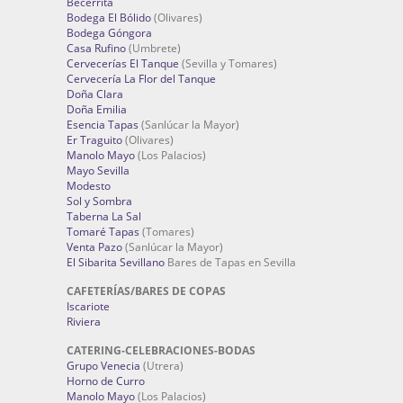
Becerrita
Bodega El Bólido
(Olivares)
Bodega Góngora
Casa Rufino
(Umbrete)
Cervecerías El Tanque
(Sevilla y Tomares)
Cervecería La Flor del Tanque
Doña Clara
Doña Emilia
Esencia Tapas
(Sanlúcar la Mayor)
Er Traguito
(Olivares)
Manolo Mayo
(Los Palacios)
Mayo Sevilla
Modesto
Sol y Sombra
Taberna La Sal
Tomaré Tapas
(Tomares)
Venta Pazo
(Sanlúcar la Mayor)
El Sibarita Sevillano
Bares de Tapas en Sevilla
CAFETERÍAS/BARES DE COPAS
Iscariote
Riviera
CATERING-CELEBRACIONES-BODAS
Grupo Venecia
(Utrera)
Horno de Curro
Manolo Mayo
(Los Palacios)