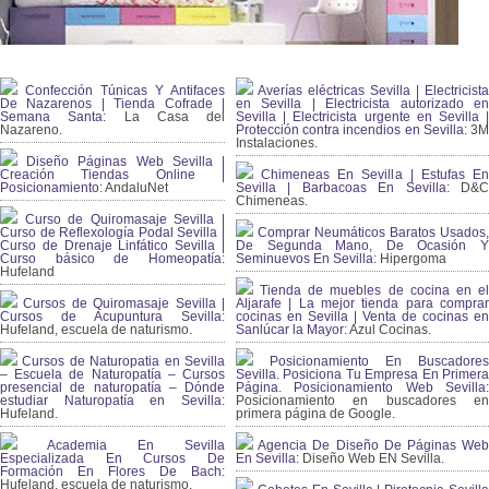
Confección Túnicas Y Antifaces
Averías eléctricas Sevilla | Electricista
De Nazarenos | Tienda Cofrade |
en Sevilla | Electricista autorizado en
Semana Santa:
La Casa del
Sevilla | Electricista urgente en Sevilla |
Nazareno.
Protección contra incendios en Sevilla:
3
Instalaciones.
Diseño Páginas Web Sevilla |
Creación Tiendas Online |
Chimeneas En Sevilla | Estufas En
Posicionamiento:
AndaluNet
Sevilla | Barbacoas En Sevilla:
D&
Chimeneas.
Curso de Quiromasaje Sevilla |
Curso de Reflexología Podal Sevilla |
Comprar Neumáticos Baratos Usados,
Curso de Drenaje Linfático Sevilla |
De Segunda Mano, De Ocasión Y
Curso básico de Homeopatía:
Seminuevos En Sevilla:
Hipergoma
Hufeland
Tienda de muebles de cocina en el
Cursos de Quiromasaje Sevilla |
Aljarafe | La mejor tienda para comprar
Cursos de Acupuntura Sevilla:
cocinas en Sevilla | Venta de cocinas en
Hufeland, escuela de naturismo.
Sanlúcar la Mayor:
Azul Cocinas.
Cursos de Naturopatia en Sevilla
Posicionamiento En Buscadores
– Escuela de Naturopatía – Cursos
Sevilla. Posiciona Tu Empresa En Primera
presencial de naturopatía – Dónde
Página. Posicionamiento Web Sevilla:
estudiar Naturopatía en Sevilla:
Posicionamiento en buscadores en
Hufeland.
primera página de Google.
Academia En Sevilla
Agencia De Diseño De Páginas Web
Especializada En Cursos De
En Sevilla:
Diseño Web EN Sevilla.
Formación En Flores De Bach
:
Hufeland, escuela de naturismo.