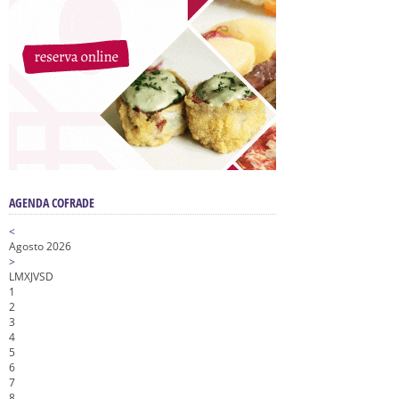
AGENDA COFRADE
<
Agosto 2026
>
L
M
X
J
V
S
D
1
2
3
4
5
6
7
8