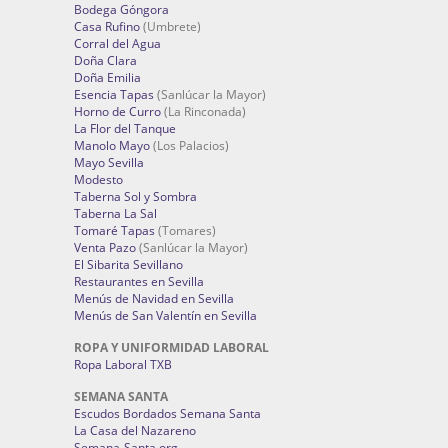
Bodega Góngora
Casa Rufino
(Umbrete)
Corral del Agua
Doña Clara
Doña Emilia
Esencia Tapas
(Sanlúcar la Mayor)
Horno de Curro
(La Rinconada)
La Flor del Tanque
Manolo Mayo
(Los Palacios)
Mayo Sevilla
Modesto
Taberna Sol y Sombra
Taberna La Sal
Tomaré Tapas
(Tomares)
Venta Pazo
(Sanlúcar la Mayor)
El Sibarita Sevillano
Restaurantes en Sevilla
Menús de Navidad en Sevilla
Menús de San Valentín en Sevilla
ROPA Y UNIFORMIDAD LABORAL
Ropa Laboral TXB
SEMANA SANTA
Escudos Bordados Semana Santa
La Casa del Nazareno
Semana-Santa.org