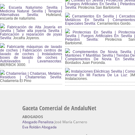
Cohetes En Sevilla | Pirotecnia Sevilla
| Fuegos Artificiales En Sevilla | Petardos
Escuela Naturismo Sevilla |
Sevilla:
Pirotecnia San Bartolomé.
Medicina Natural Sevilla | Terapias
Alternativas Sevilla
: Hufeland,
Cerramientos En Sevilla | Cercados
escuela de naturismo.
Metálicos En Sevilla | Cerramientos
Especiales Sevilla:
Cerramientos Gordo.
Fabricación de Alta Joyería en
Sevilla | Taller alta joyería Sevilla |
Pirotecnias En Sevilla | Pirotecnia
Fabricación y reparación de joyas
Sevilla | Fuegos Artificiales En Sevilla |
Sevilla:
Jocafra Joyeros.
Petardos Sevilla:
Pirotecnia San
Bartolomé.
Fabricante máquinas de lavado
de coches | Fabricación centros de
Complementos De Novia Sevilla |
lavado de coches | Instaladores
Mantones Y Mantillas Sevilla | Tiendas De
boxes de lavado de coches |
Complementos De Novia En Sevilla:
Autolavados | Lavamascotas:
Bordados Juan Foronda.
IBERBOX 3000.
Instalaciones Eléctricas Sevilla | Como
Chatarrerías | Chatarras, Metales,
Ahorrar En Mi Factura De La Luz:
3
Residuos | Chatarrerías Sevilla:
Instalaciones.
Chatarreria El Pino
Gaceta Comercial de AndaluNet
ABOGADOS
Abogado Penalista
José María Carnero
Eva Roldán Abogada