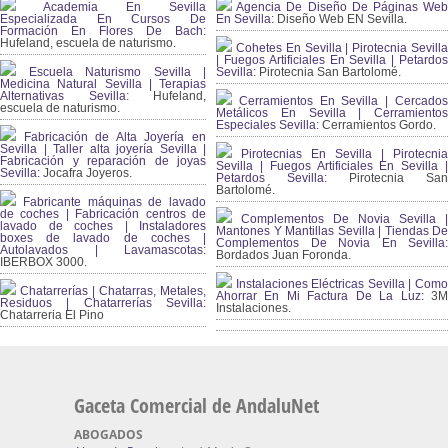
Academia En Sevilla
Agencia De Diseño De Páginas Web
Especializada En Cursos De
En Sevilla:
Diseño Web EN Sevilla.
Formación En Flores De Bach
:
Hufeland, escuela de naturismo.
Cohetes En Sevilla | Pirotecnia Sevilla
| Fuegos Artificiales En Sevilla | Petardos
Escuela Naturismo Sevilla |
Sevilla:
Pirotecnia San Bartolomé.
Medicina Natural Sevilla | Terapias
Alternativas Sevilla
: Hufeland,
Cerramientos En Sevilla | Cercados
escuela de naturismo.
Metálicos En Sevilla | Cerramientos
Especiales Sevilla:
Cerramientos Gordo.
Fabricación de Alta Joyería en
Sevilla | Taller alta joyería Sevilla |
Pirotecnias En Sevilla | Pirotecnia
Fabricación y reparación de joyas
Sevilla | Fuegos Artificiales En Sevilla |
Sevilla:
Jocafra Joyeros.
Petardos Sevilla:
Pirotecnia San
Bartolomé.
Fabricante máquinas de lavado
de coches | Fabricación centros de
Complementos De Novia Sevilla |
lavado de coches | Instaladores
Mantones Y Mantillas Sevilla | Tiendas De
boxes de lavado de coches |
Complementos De Novia En Sevilla:
Autolavados | Lavamascotas:
Bordados Juan Foronda.
IBERBOX 3000.
Instalaciones Eléctricas Sevilla | Como
Chatarrerías | Chatarras, Metales,
Ahorrar En Mi Factura De La Luz:
3
Residuos | Chatarrerías Sevilla:
Instalaciones.
Chatarreria El Pino
Gaceta Comercial de AndaluNet
ABOGADOS