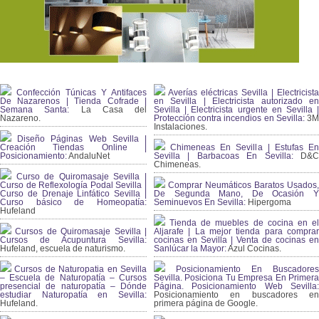
Confección Túnicas Y Antifaces
Averías eléctricas Sevilla | Electricista
De Nazarenos | Tienda Cofrade |
en Sevilla | Electricista autorizado en
Semana Santa:
La Casa del
Sevilla | Electricista urgente en Sevilla |
Nazareno.
Protección contra incendios en Sevilla:
3
Instalaciones.
Diseño Páginas Web Sevilla |
Creación Tiendas Online |
Chimeneas En Sevilla | Estufas En
Posicionamiento:
AndaluNet
Sevilla | Barbacoas En Sevilla:
D&
Chimeneas.
Curso de Quiromasaje Sevilla |
Curso de Reflexología Podal Sevilla |
Comprar Neumáticos Baratos Usados,
Curso de Drenaje Linfático Sevilla |
De Segunda Mano, De Ocasión Y
Curso básico de Homeopatía:
Seminuevos En Sevilla:
Hipergoma
Hufeland
Tienda de muebles de cocina en el
Cursos de Quiromasaje Sevilla |
Aljarafe | La mejor tienda para comprar
Cursos de Acupuntura Sevilla:
cocinas en Sevilla | Venta de cocinas en
Hufeland, escuela de naturismo.
Sanlúcar la Mayor:
Azul Cocinas.
Cursos de Naturopatia en Sevilla
Posicionamiento En Buscadores
– Escuela de Naturopatía – Cursos
Sevilla. Posiciona Tu Empresa En Primera
presencial de naturopatía – Dónde
Página. Posicionamiento Web Sevilla:
estudiar Naturopatía en Sevilla:
Posicionamiento en buscadores en
Hufeland.
primera página de Google.