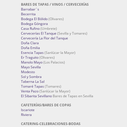
BARES DE TAPAS / VINOS / CERVECERÍAS
Barrabar´s
Becerrita
Bodega El Bólido
(Olivares)
Bodega Góngora
Casa Rufino
(Umbrete)
Cervecerías El Tanque
(Sevilla y Tomares)
Cervecería La Flor del Tanque
Doña Clara
Doña Emilia
Esencia Tapas
(Sanlúcar la Mayor)
Er Traguito
(Olivares)
Manolo Mayo
(Los Palacios)
Mayo Sevilla
Modesto
Sol y Sombra
Taberna La Sal
Tomaré Tapas
(Tomares)
Venta Pazo
(Sanlúcar la Mayor)
El Sibarita Sevillano
Bares de Tapas en Sevilla
CAFETERÍAS/BARES DE COPAS
Iscariote
Riviera
CATERING-CELEBRACIONES-BODAS