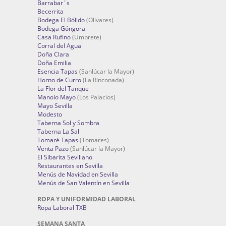
Barrabar´s
Becerrita
Bodega El Bólido
(Olivares)
Bodega Góngora
Casa Rufino
(Umbrete)
Corral del Agua
Doña Clara
Doña Emilia
Esencia Tapas
(Sanlúcar la Mayor)
Horno de Curro
(La Rinconada)
La Flor del Tanque
Manolo Mayo
(Los Palacios)
Mayo Sevilla
Modesto
Taberna Sol y Sombra
Taberna La Sal
Tomaré Tapas
(Tomares)
Venta Pazo
(Sanlúcar la Mayor)
El Sibarita Sevillano
Restaurantes en Sevilla
Menús de Navidad en Sevilla
Menús de San Valentín en Sevilla
ROPA Y UNIFORMIDAD LABORAL
Ropa Laboral TXB
SEMANA SANTA