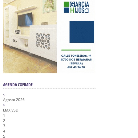
AGENDA COFRADE
<
Agosto 2026
>
L
M
X
J
V
S
D
1
2
3
4
5