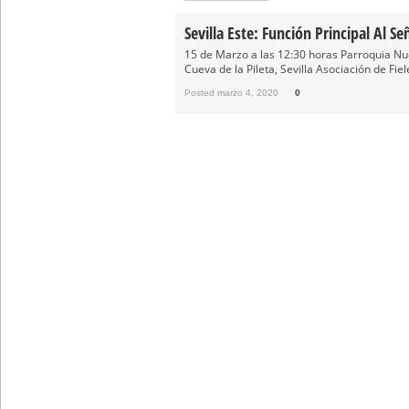
Solemne y devoto Besapiés en 
Sevilla Este: Función Principal Al 
Misa Solemne en honor a Nues
15 de Marzo a las 12:30 horas Parroquia Nue
Cueva de la Pileta, Sevilla Asociación de Fie
Posted marzo 4, 2020
0