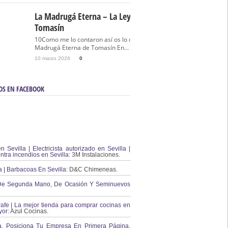
La Madrugá Eterna – La Leyenda De
Tomasín
10Como me lo contaron así os lo cuento… La
Madrugá Eterna de Tomasín En...
10 marzo 2026
0
OS EN FACEBOOK
en Sevilla | Electricista autorizado en Sevilla |
ontra incendios en Sevilla:
3M Instalaciones.
a | Barbacoas En Sevilla:
D&C Chimeneas.
De Segunda Mano, De Ocasión Y Seminuevos
afe | La mejor tienda para comprar cocinas en
yor:
Azul Cocinas.
a. Posiciona Tu Empresa En Primera Página.