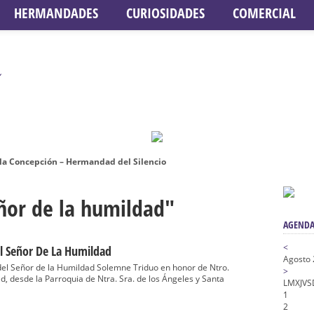
HERMANDADES
CURIOSIDADES
COMERCIAL
 la Concepción – Hermandad del Silencio
 Señor ante el paso de Nuestra Señora de la Encarnación Coronada – Herma
eñor de la humildad"
oder de Sevilla
AGENDA
n honor de María Santísima en su Soledad – San Lorenzo
a la Virgen del Valle
<
 Al Señor De La Humildad
Agosto
nta Angustia
l Señor de la Humildad Solemne Triduo en honor de Ntro.
>
d, desde la Parroquia de Ntra. Sra. de los Ángeles y Santa
L
M
X
J
V
S
de la Salud
1
2
na Misericordia, Vía Crucis y Traslado – Siete Palabras