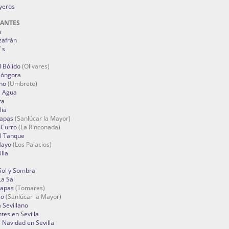
oyeros
RANTES
a
zafrán
´s
 Bólido
(Olivares)
Góngora
no
(Umbrete)
l Agua
ra
lia
Tapas
(Sanlúcar la Mayor)
 Curro
(La Rinconada)
el Tanque
Mayo
(Los Palacios)
lla
Sol y Sombra
a Sal
apas
(Tomares)
zo
(Sanlúcar la Mayor)
a Sevillano
tes en Sevilla
Navidad en Sevilla