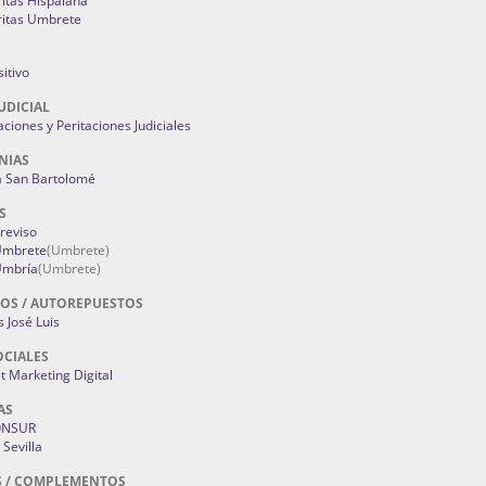
ritas Hispalana
ritas Umbrete
itivo
UDICIAL
aciones y Peritaciones Judiciales
NIAS
a San Bartolomé
S
Treviso
 Umbrete
(Umbrete)
Umbría
(Umbrete)
OS / AUTOREPUESTOS
 José Luis
OCIALES
 Marketing Digital
AS
ONSUR
Sevilla
S / COMPLEMENTOS