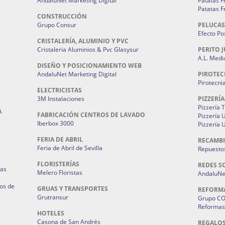
AndaluNet Marketing Digital
Patatas F
Patatas F
CONSTRUCCIÓN
Grupo Consur
PELUCAS
Efecto Pos
CRISTALERÍA, ALUMINIO Y PVC
Cristaleria Aluminios & Pvc Glasysur
PERITO J
A.L. Medi
DISEÑO Y POSICIONAMIENTO WEB
AndaluNet Marketing Digital
PIROTEC
Pirotecni
ELECTRICISTAS
3M Instalaciones
PIZZERÍA
Pizzería 
A
FABRICACIÓN CENTROS DE LAVADO
Pizzería
Iberbox 3000
Pizzería 
FERIA DE ABRIL
RECAMBI
Feria de Abril de Sevilla
Repuestos
FLORISTERÍAS
REDES S
ias
Melero Floristas
AndaluNet
os de
GRUAS Y TRANSPORTES
REFORM
Grutransur
Grupo C
Reformas 
HOTELES
Casona de San Andrés
REGALO