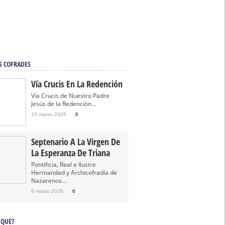
S COFRADES
Vía Crucis En La Redención
Vía Crucis de Nuestro Padre
Jesús de la Redención...
15 marzo 2026
0
Septenario A La Virgen De
La Esperanza De Triana
Pontificia, Real e Ilustre
Hermandad y Archicofradía de
Nazarenos...
8 marzo 2026
0
 QUÉ?