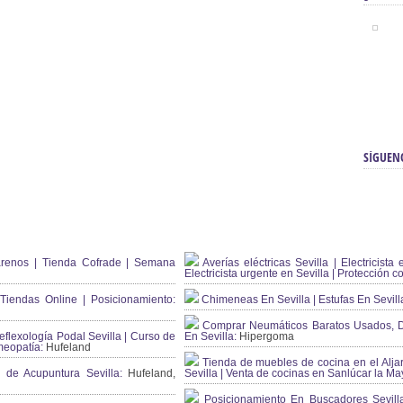
SÍGUEN
renos | Tienda Cofrade | Semana
Averías eléctricas Sevilla | Electricista 
Electricista urgente en Sevilla | Protección c
iendas Online | Posicionamiento:
Chimeneas En Sevilla | Estufas En Sevill
Comprar Neumáticos Baratos Usados, 
flexología Podal Sevilla | Curso de
En Sevilla:
Hipergoma
meopatía:
Hufeland
Tienda de muebles de cocina en el Aljar
 de Acupuntura Sevilla:
Hufeland,
Sevilla | Venta de cocinas en Sanlúcar la Ma
Posicionamiento En Buscadores Sevill