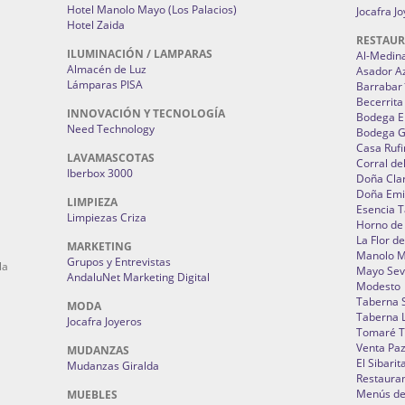
Hotel Manolo Mayo (Los Palacios)
Jocafra J
Hotel Zaida
RESTAU
ILUMINACIÓN / LAMPARAS
Al-Medin
Almacén de Luz
Asador A
Lámparas PISA
Barrabar
Becerrita
INNOVACIÓN Y TECNOLOGÍA
Bodega El
Need Technology
Bodega 
Casa Rufi
LAVAMASCOTAS
Corral de
Iberbox 3000
Doña Cla
Doña Emi
LIMPIEZA
Esencia 
Limpiezas Criza
Horno de
La Flor d
MARKETING
Manolo 
Grupos y Entrevistas
la
Mayo Sevi
AndaluNet Marketing Digital
Modesto
Taberna 
MODA
Taberna L
Jocafra Joyeros
Tomaré T
Venta Pa
MUDANZAS
El Sibarit
Mudanzas Giralda
Restauran
Menús de 
MUEBLES