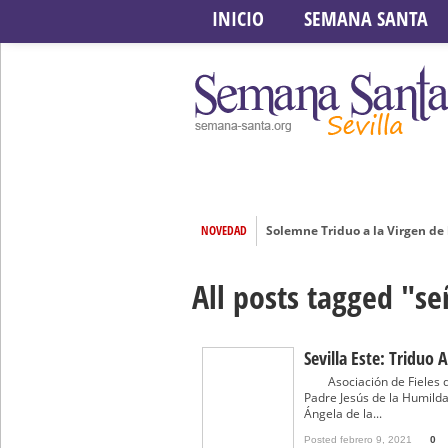
INICIO
SEMANA SANTA
NOVEDAD
Solemne Triduo a la Virgen de
Función de la Anunciación del
All posts tagged "s
Besamanos al Señor del Gran P
Solemne y devoto Besamanos e
Función Principal de Instituto 
Sevilla Este: Triduo
Besapié y Besamano en la Qui
Asociación de Fieles de
Padre Jesús de la Humilda
Gitanos: Besamanos del Señor 
Ángela de la...
Besamanos del Señor de la Divi
Posted febrero 9, 2021
0