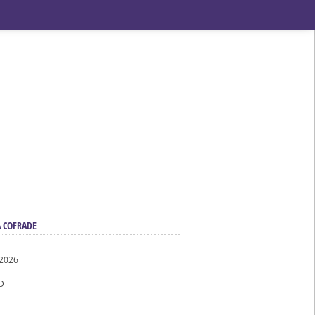
ndad de San Benito
 COFRADE
 2026
D