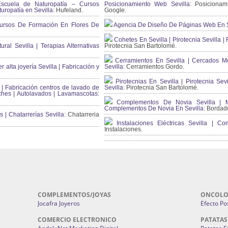
scuela de Naturopatía – Cursos
Posicionamiento Web Sevilla:
Posicionami
uropatía en Sevilla:
Hufeland.
Google.
ursos De Formación En Flores De
Agencia De Diseño De Páginas Web En S
Cohetes En Sevilla | Pirotecnia Sevilla | F
ral Sevilla | Terapias Alternativas
Pirotecnia San Bartolomé.
Cerramientos En Sevilla | Cercados Met
r alta joyería Sevilla | Fabricación y
Sevilla:
Cerramientos Gordo.
Pirotecnias En Sevilla | Pirotecnia Sevi
| Fabricación centros de lavado de
Sevilla:
Pirotecnia San Bartolomé.
ches | Autolavados | Lavamascotas:
Complementos De Novia Sevilla | Ma
Complementos De Novia En Sevilla:
Bordado
 | Chatarrerías Sevilla:
Chatarreria
Instalaciones Eléctricas Sevilla | 
Instalaciones.
COMPLEMENTOS/JOYAS
ONCOLO
Jocafra Joyeros
Efecto Pos
COMERCIO ELECTRONICO
PATATAS