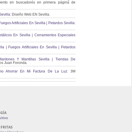
ento en buscadores en primera página de
evilla:
Diseño Web EN Sevilla.
uegos Artificiales En Sevilla | Petardos Sevilla:
álicos En Sevilla | Cerramientos Especiales
lla | Fuegos Artificiales En Sevilla | Petardos
ntones Y Mantillas Sevilla | Tiendas De
s Juan Foronda.
Como Ahorrar En Mi Factura De La Luz:
3M
GÍA
itivo
 FRITAS