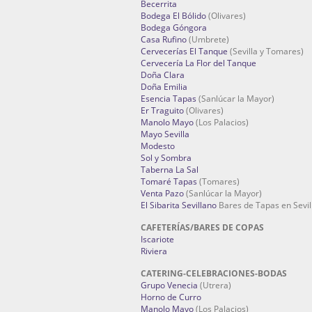
Becerrita
Bodega El Bólido
(Olivares)
Bodega Góngora
Casa Rufino
(Umbrete)
Cervecerías El Tanque
(Sevilla y Tomares)
Cervecería La Flor del Tanque
Doña Clara
Doña Emilia
Esencia Tapas
(Sanlúcar la Mayor)
Er Traguito
(Olivares)
Manolo Mayo
(Los Palacios)
Mayo Sevilla
Modesto
Sol y Sombra
Taberna La Sal
Tomaré Tapas
(Tomares)
Venta Pazo
(Sanlúcar la Mayor)
El Sibarita Sevillano
Bares de Tapas en Sevil
CAFETERÍAS/BARES DE COPAS
Iscariote
Riviera
CATERING-CELEBRACIONES-BODAS
Grupo Venecia
(Utrera)
Horno de Curro
Manolo Mayo
(Los Palacios)