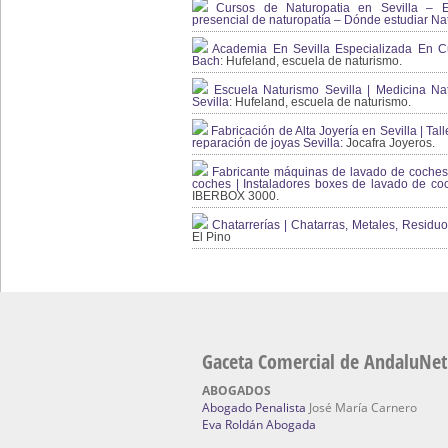
Cursos de Naturopatia en Sevilla – E
presencial de naturopatía – Dónde estudiar Nat
Academia En Sevilla Especializada En C
Bach
: Hufeland, escuela de naturismo.
Escuela Naturismo Sevilla | Medicina Natu
Sevilla
: Hufeland, escuela de naturismo.
Fabricación de Alta Joyería en Sevilla | Talle
reparación de joyas Sevilla:
Jocafra Joyeros.
Fabricante máquinas de lavado de coches 
coches | Instaladores boxes de lavado de co
IBERBOX 3000.
Chatarrerías | Chatarras, Metales, Residuos
El Pino
Gaceta Comercial de AndaluNet
ABOGADOS
Abogado Penalista
José María Carnero
Eva Roldán Abogada