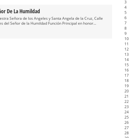
3
honor de Nuestro Padre Jesús de la Pasión
4
Señor De La Humildad
5
tra Señora de Gracia y Esperanza – San Roque
6
stra Señora de los Angeles y Santa Angela de la Cruz, Calle
7
les del Señor de la Humildad Función Principal en honor...
8
9
10
11
12
13
14
15
16
17
18
19
20
21
22
23
24
25
26
27
28