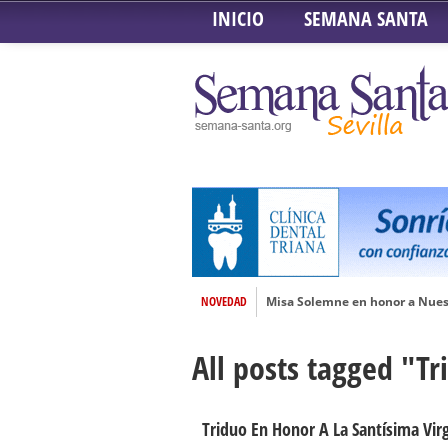
INICIO
SEMANA SANTA
NOVEDAD
Misa Solemne en honor a Nues
Solemne Triduo a la Virgen de
All posts tagged "T
Función de la Anunciación del
Besamanos al Señor del Gran P
Solemne y devoto Besamanos e
Triduo En Honor A La Santísima Vir