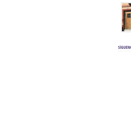
SÍGUEN
renos | Tienda Cofrade | Semana
Averías eléctricas Sevilla | Electricista 
Electricista urgente en Sevilla | Protección c
iendas Online | Posicionamiento:
Chimeneas En Sevilla | Estufas En Sevill
Comprar Neumáticos Baratos Usados, 
flexología Podal Sevilla | Curso de
En Sevilla:
Hipergoma
meopatía:
Hufeland
Tienda de muebles de cocina en el Aljar
 de Acupuntura Sevilla:
Hufeland,
Sevilla | Venta de cocinas en Sanlúcar la Ma
Posicionamiento En Buscadores Sevill
scuela de Naturopatía – Cursos
Posicionamiento Web Sevilla:
Posicionami