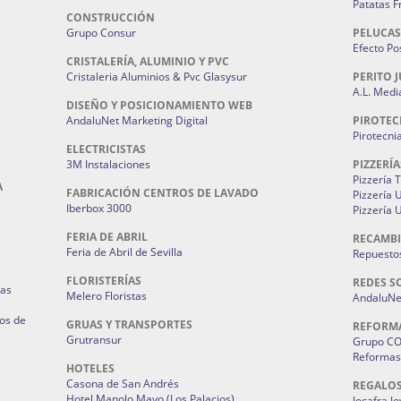
Patatas F
CONSTRUCCIÓN
Grupo Consur
PELUCAS
Efecto Pos
CRISTALERÍA, ALUMINIO Y PVC
Cristaleria Aluminios & Pvc Glasysur
PERITO J
A.L. Medi
DISEÑO Y POSICIONAMIENTO WEB
AndaluNet Marketing Digital
PIROTEC
Pirotecni
ELECTRICISTAS
3M Instalaciones
PIZZERÍA
Pizzería 
A
FABRICACIÓN CENTROS DE LAVADO
Pizzería
Iberbox 3000
Pizzería 
FERIA DE ABRIL
RECAMBI
Feria de Abril de Sevilla
Repuestos
FLORISTERÍAS
REDES S
ias
Melero Floristas
AndaluNet
os de
GRUAS Y TRANSPORTES
REFORM
Grutransur
Grupo C
Reformas 
HOTELES
Casona de San Andrés
REGALO
Hotel Manolo Mayo (Los Palacios)
Jocafra J