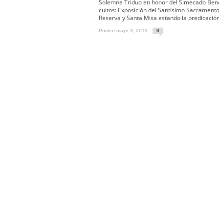
Función Principal de Instituto 
Solemne Triduo en honor del Simecado Bendi
cultos: Exposición del Santísimo Sacramento,
Besapié y Besamano en la Qui
Reserva y Santa Misa estando la predicación.
Gitanos: Besamanos del Señor 
Posted mayo 3, 2013
0
Besamanos del Señor de la Divi
Solemne y devoto Besapiés en 