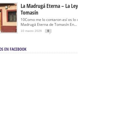
La Madrugá Eterna – La Leyenda De
Tomasín
10Como me lo contaron así os lo cuento… La
Madrugá Eterna de Tomasín En...
10 marzo 2026
0
OS EN FACEBOOK
en Sevilla | Electricista autorizado en Sevilla |
ontra incendios en Sevilla:
3M Instalaciones.
a | Barbacoas En Sevilla:
D&C Chimeneas.
De Segunda Mano, De Ocasión Y Seminuevos
afe | La mejor tienda para comprar cocinas en
yor:
Azul Cocinas.
a. Posiciona Tu Empresa En Primera Página.
ento en buscadores en primera página de