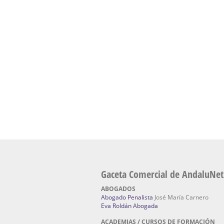
presencial de naturopatía – Dónde estudiar Nat
Academia En Sevilla Especializada En C
Bach
: Hufeland, escuela de naturismo.
Escuela Naturismo Sevilla | Medicina Natu
Sevilla
: Hufeland, escuela de naturismo.
Fabricación de Alta Joyería en Sevilla | Talle
reparación de joyas Sevilla:
Jocafra Joyeros.
Fabricante máquinas de lavado de coches 
coches | Instaladores boxes de lavado de co
IBERBOX 3000.
Chatarrerías | Chatarras, Metales, Residuos
El Pino
Gaceta Comercial de AndaluNet
ABOGADOS
Abogado Penalista
José María Carnero
Eva Roldán Abogada
ACADEMIAS / CURSOS DE FORMACIÓN