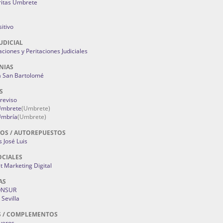
ritas Umbrete
itivo
UDICIAL
aciones y Peritaciones Judiciales
NIAS
a San Bartolomé
S
Treviso
 Umbrete
(Umbrete)
Umbría
(Umbrete)
OS / AUTOREPUESTOS
 José Luis
OCIALES
 Marketing Digital
AS
ONSUR
Sevilla
S / COMPLEMENTOS
oyeros