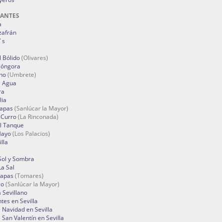
RANTES
a
zafrán
´s
 Bólido
(Olivares)
Góngora
no
(Umbrete)
l Agua
ra
lia
Tapas
(Sanlúcar la Mayor)
 Curro
(La Rinconada)
el Tanque
Mayo
(Los Palacios)
lla
Sol y Sombra
a Sal
apas
(Tomares)
zo
(Sanlúcar la Mayor)
a Sevillano
tes en Sevilla
Navidad en Sevilla
San Valentín en Sevilla