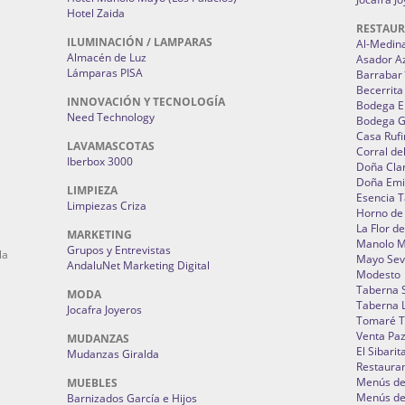
Hotel Zaida
RESTAU
ILUMINACIÓN / LAMPARAS
Al-Medin
Almacén de Luz
Asador A
Lámparas PISA
Barrabar
Becerrita
INNOVACIÓN Y TECNOLOGÍA
Bodega El
Need Technology
Bodega 
Casa Rufi
LAVAMASCOTAS
Corral de
Iberbox 3000
Doña Cla
Doña Emi
LIMPIEZA
Esencia 
Limpiezas Criza
Horno de
La Flor d
MARKETING
Manolo 
Grupos y Entrevistas
la
Mayo Sevi
AndaluNet Marketing Digital
Modesto
Taberna 
MODA
Taberna L
Jocafra Joyeros
Tomaré T
Venta Pa
MUDANZAS
El Sibarit
Mudanzas Giralda
Restauran
Menús de 
MUEBLES
Menús de 
Barnizados García e Hijos