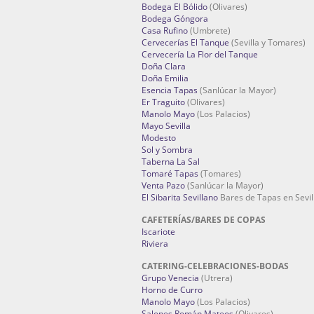
Bodega El Bólido
(Olivares)
Bodega Góngora
Casa Rufino
(Umbrete)
Cervecerías El Tanque
(Sevilla y Tomares)
Cervecería La Flor del Tanque
Doña Clara
Doña Emilia
Esencia Tapas
(Sanlúcar la Mayor)
Er Traguito
(Olivares)
Manolo Mayo
(Los Palacios)
Mayo Sevilla
Modesto
Sol y Sombra
Taberna La Sal
Tomaré Tapas
(Tomares)
Venta Pazo
(Sanlúcar la Mayor)
El Sibarita Sevillano
Bares de Tapas en Sevil
CAFETERÍAS/BARES DE COPAS
Iscariote
Riviera
CATERING-CELEBRACIONES-BODAS
Grupo Venecia
(Utrera)
Horno de Curro
Manolo Mayo
(Los Palacios)
Salones Román Mateos
(Olivares)