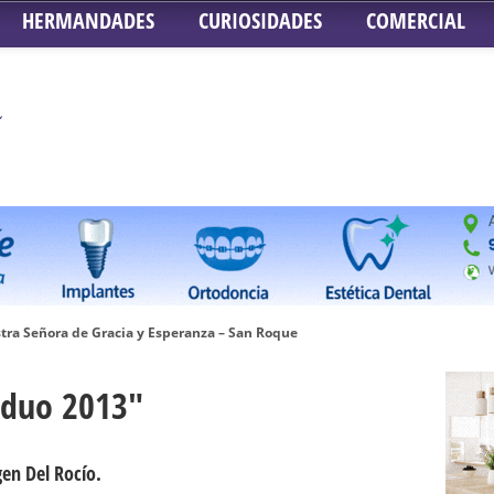
HERMANDADES
CURIOSIDADES
COMERCIAL
tra Señora de Gracia y Esperanza – San Roque
 la Concepción – Hermandad del Silencio
riduo 2013"
 Señor ante el paso de Nuestra Señora de la Encarnación Coronada – Herma
oder de Sevilla
n honor de María Santísima en su Soledad – San Lorenzo
gen Del Rocío.