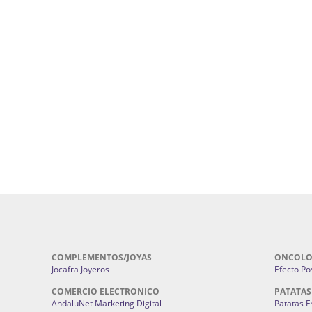
uropatía en Sevilla:
Hufeland.
Google.
ursos De Formación En Flores De
Agencia De Diseño De Páginas Web En S
Cohetes En Sevilla | Pirotecnia Sevilla | F
ral Sevilla | Terapias Alternativas
Pirotecnia San Bartolomé.
Cerramientos En Sevilla | Cercados Met
r alta joyería Sevilla | Fabricación y
Sevilla:
Cerramientos Gordo.
Pirotecnias En Sevilla | Pirotecnia Sevi
| Fabricación centros de lavado de
Sevilla:
Pirotecnia San Bartolomé.
ches | Autolavados | Lavamascotas:
Complementos De Novia Sevilla | Ma
Complementos De Novia En Sevilla:
Bordado
 | Chatarrerías Sevilla:
Chatarreria
Instalaciones Eléctricas Sevilla | 
Instalaciones.
COMPLEMENTOS/JOYAS
ONCOLO
Jocafra Joyeros
Efecto Pos
COMERCIO ELECTRONICO
PATATAS
AndaluNet Marketing Digital
Patatas F