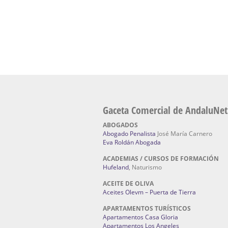
Fabricante máquinas de lavado de coches 
coches | Instaladores boxes de lavado de co
IBERBOX 3000.
Chatarrerías | Chatarras, Metales, Residuos
El Pino
Gaceta Comercial de AndaluNet
ABOGADOS
Abogado Penalista
José María Carnero
Eva Roldán Abogada
ACADEMIAS / CURSOS DE FORMACIÓN
Hufeland
, Naturismo
ACEITE DE OLIVA
Aceites Olevm – Puerta de Tierra
APARTAMENTOS TURÍSTICOS
Apartamentos Casa Gloria
Apartamentos Los Angeles