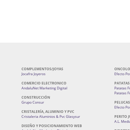
Pirotecnias En Sevilla | Pirotecnia Sevi
| Fabricación centros de lavado de
Sevilla:
Pirotecnia San Bartolomé.
ches | Autolavados | Lavamascotas:
Complementos De Novia Sevilla | Ma
Complementos De Novia En Sevilla:
Bordado
 | Chatarrerías Sevilla:
Chatarreria
Instalaciones Eléctricas Sevilla | 
Instalaciones.
COMPLEMENTOS/JOYAS
ONCOLO
Jocafra Joyeros
Efecto Pos
COMERCIO ELECTRONICO
PATATAS
AndaluNet Marketing Digital
Patatas F
Patatas F
CONSTRUCCIÓN
Grupo Consur
PELUCAS
Efecto Pos
CRISTALERÍA, ALUMINIO Y PVC
Cristaleria Aluminios & Pvc Glasysur
PERITO J
A.L. Medi
DISEÑO Y POSICIONAMIENTO WEB