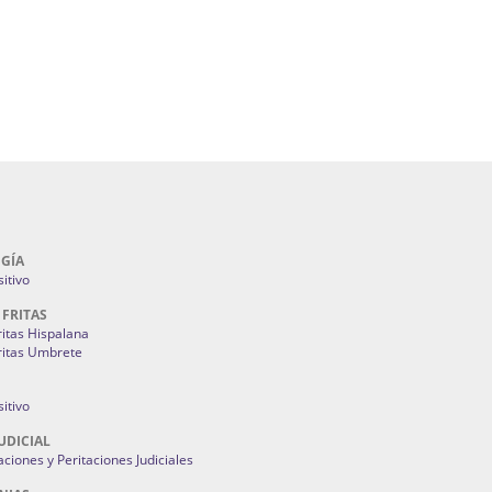
lla | Fuegos Artificiales En Sevilla | Petardos
ntones Y Mantillas Sevilla | Tiendas De
s Juan Foronda.
Como Ahorrar En Mi Factura De La Luz:
3M
GÍA
itivo
 FRITAS
ritas Hispalana
ritas Umbrete
itivo
UDICIAL
aciones y Peritaciones Judiciales