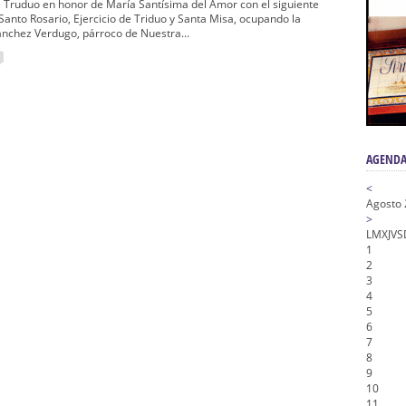
n honor de María Santísima en su Soledad – San Lorenzo
 Truduo en honor de María Santísima del Amor con el siguiente
Santo Rosario, Ejercicio de Triduo y Santa Misa, ocupando la
a la Virgen del Valle
ánchez Verdugo, párroco de Nuestra...
nta Angustia
de la Salud
na Misericordia, Vía Crucis y Traslado – Siete Palabras
AGENDA
<
Agosto
>
L
M
X
J
V
S
1
2
3
4
5
6
7
8
9
10
11