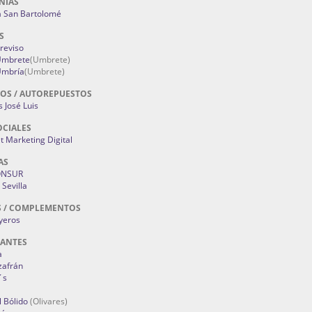
NIAS
a San Bartolomé
S
Treviso
 Umbrete
(Umbrete)
Umbría
(Umbrete)
OS / AUTOREPUESTOS
 José Luis
OCIALES
 Marketing Digital
AS
ONSUR
Sevilla
S / COMPLEMENTOS
oyeros
RANTES
a
zafrán
´s
 Bólido
(Olivares)