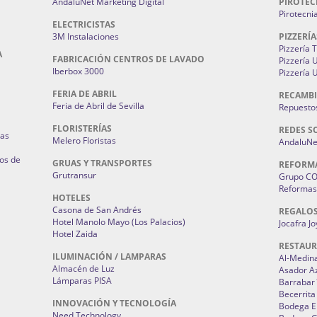
AndaluNet Marketing Digital
PIROTEC
Pirotecni
ELECTRICISTAS
3M Instalaciones
PIZZERÍA
Pizzería 
A
FABRICACIÓN CENTROS DE LAVADO
Pizzería
Iberbox 3000
Pizzería 
FERIA DE ABRIL
RECAMBI
Feria de Abril de Sevilla
Repuestos
FLORISTERÍAS
REDES S
ias
Melero Floristas
AndaluNet
os de
GRUAS Y TRANSPORTES
REFORM
Grutransur
Grupo C
Reformas 
HOTELES
Casona de San Andrés
REGALO
Hotel Manolo Mayo (Los Palacios)
Jocafra J
Hotel Zaida
RESTAU
ILUMINACIÓN / LAMPARAS
Al-Medin
Almacén de Luz
Asador A
Lámparas PISA
Barrabar
Becerrita
INNOVACIÓN Y TECNOLOGÍA
Bodega El
Need Technology