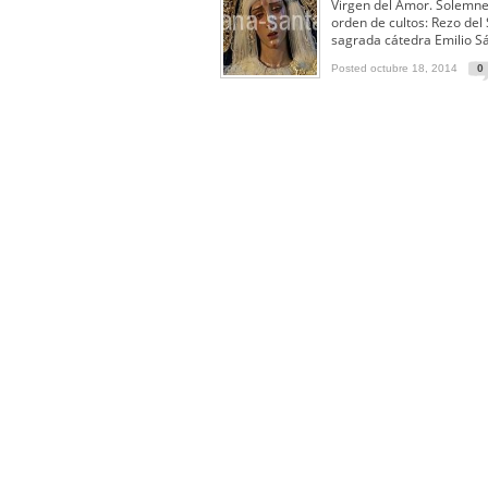
Solemne y devoto Besamanos e
Virgen del Amor. Solemne
orden de cultos: Rezo del 
Función Principal de Instituto 
sagrada cátedra Emilio S
Besapié y Besamano en la Qui
Posted octubre 18, 2014
0
Gitanos: Besamanos del Señor 
Besamanos del Señor de la Divi