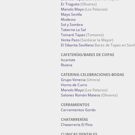
Er Traguito
(Olivares)
Manolo Mayo
(Los Palacios)
Mayo Sevilla
Modesto
Sol y Sombra
Taberna La Sal
Tomaré Tapas
(Tomares)
Venta Pazo
(Sanlúcar la Mayor)
El Sibarita Sevillano
Bares de Tapas en Sevil
CAFETERÍAS/BARES DE COPAS
Iscariote
Riviera
CATERING-CELEBRACIONES-BODAS
Grupo Venecia
(Utrera)
Horno de Curro
Manolo Mayo
(Los Palacios)
Salones Román Mateos
(Olivares)
CERRAMIENTOS
Cerramientos Gordo
CHATARRERÍAS
Chatarrería El Pino
CLINICAS DENTALES