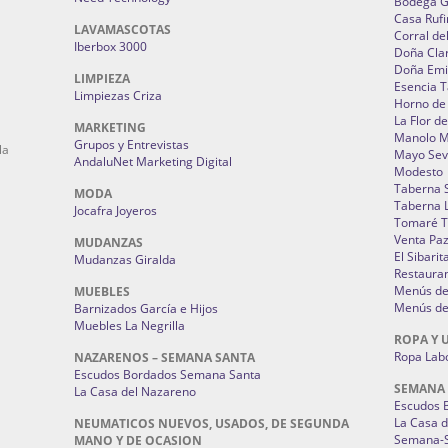
Bodega 
Casa Rufi
LAVAMASCOTAS
Corral de
Iberbox 3000
Doña Cla
Doña Emi
LIMPIEZA
Esencia 
Limpiezas Criza
Horno de
La Flor d
MARKETING
Manolo 
Grupos y Entrevistas
la
Mayo Sevi
AndaluNet Marketing Digital
Modesto
Taberna 
MODA
Taberna L
Jocafra Joyeros
Tomaré T
Venta Pa
MUDANZAS
El Sibarit
Mudanzas Giralda
Restauran
Menús de 
MUEBLES
Menús de 
Barnizados García e Hijos
Muebles La Negrilla
ROPA Y 
Ropa Lab
NAZARENOS – SEMANA SANTA
Escudos Bordados Semana Santa
SEMANA
La Casa del Nazareno
Escudos 
La Casa 
NEUMATICOS NUEVOS, USADOS, DE SEGUNDA
Semana-S
MANO Y DE OCASION