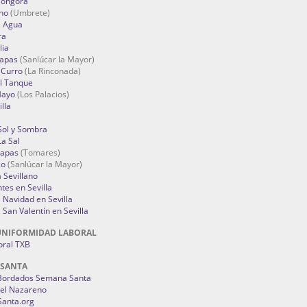
Góngora
no
(Umbrete)
l Agua
ra
lia
Tapas
(Sanlúcar la Mayor)
 Curro
(La Rinconada)
el Tanque
Mayo
(Los Palacios)
lla
Sol y Sombra
a Sal
apas
(Tomares)
zo
(Sanlúcar la Mayor)
a Sevillano
tes en Sevilla
Navidad en Sevilla
San Valentín en Sevilla
UNIFORMIDAD LABORAL
oral TXB
 SANTA
Bordados Semana Santa
del Nazareno
anta.org