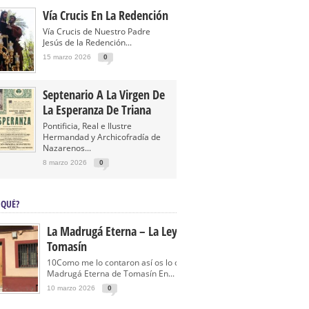
Vía Crucis En La Redención
Vía Crucis de Nuestro Padre
Jesús de la Redención...
15 marzo 2026
0
Septenario A La Virgen De
La Esperanza De Triana
Pontificia, Real e Ilustre
Hermandad y Archicofradía de
Nazarenos...
8 marzo 2026
0
 QUÉ?
La Madrugá Eterna – La Leyenda De
Tomasín
10Como me lo contaron así os lo cuento… La
Madrugá Eterna de Tomasín En...
10 marzo 2026
0