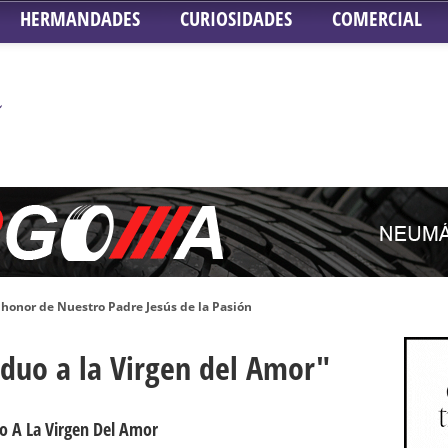
HERMANDADES
CURIOSIDADES
COMERCIAL
honor de Nuestro Padre Jesús de la Pasión
tra Señora de Gracia y Esperanza – San Roque
iduo a la Virgen del Amor"
 la Concepción – Hermandad del Silencio
 Señor ante el paso de Nuestra Señora de la Encarnación Coronada – Herma
oder de Sevilla
o A La Virgen Del Amor