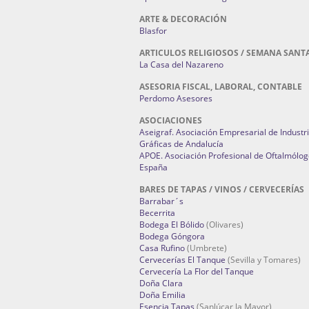
ARTE & DECORACIÓN
Blasfor
ARTICULOS RELIGIOSOS / SEMANA SANT
La Casa del Nazareno
ASESORIA FISCAL, LABORAL, CONTABLE
Perdomo Asesores
ASOCIACIONES
Aseigraf. Asociación Empresarial de Industr
Gráficas de Andalucía
APOE. Asociación Profesional de Oftalmólog
España
BARES DE TAPAS / VINOS / CERVECERÍAS
Barrabar´s
Becerrita
Bodega El Bólido
(Olivares)
Bodega Góngora
Casa Rufino
(Umbrete)
Cervecerías El Tanque
(Sevilla y Tomares)
Cervecería La Flor del Tanque
Doña Clara
Doña Emilia
Esencia Tapas
(Sanlúcar la Mayor)